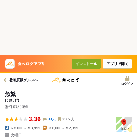
インストール
アプリで開く
湯河原駅グルメへ
ログイン
魚繁
(うおしげ)
湯河原駅/海鮮
3.36
88
人
3509
人
￥3,000～￥3,999
￥2,000～￥2,999
火曜日