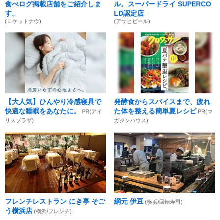
食べログ掲載店舗をご紹介しま
ル。スーパードライ SUPERCO
す。
LD認定店
(ロケットナウ)
(アサヒビール)
【大人気】ひんやり冷感寝具で
発酵食からスパイスまで、疲れ
快適な睡眠をあなたに。
た体を整える簡単夏レシピ
PR(アイ
PR(マ
リスプラザ)
ガジンハウス)
フレンチレストラン にき亭 そご
網元 伊豆
(横浜/回転寿司)
う横浜店
(横浜/フレンチ)