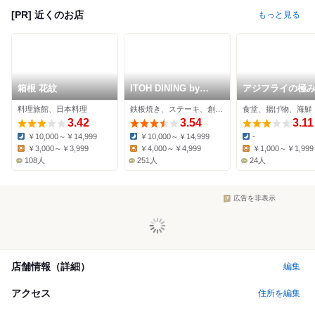
[PR] 近くのお店
もっと見る
箱根 花紋
ITOH DINING by
アジフライの極み
NOBU
じのや
料理旅館、日本料理
鉄板焼き、ステーキ、創作料理
食堂、揚げ物、海鮮
3.42
3.54
3.11
￥10,000～￥14,999
￥10,000～￥14,999
-
Dinner:
Dinner:
Dinner:
￥3,000～￥3,999
￥4,000～￥4,999
￥1,000～￥1,999
Lunch:
Lunch:
Lunch:
108人
251人
24人
広告を非表示
店舗情報（詳細）
編集
アクセス
住所を編集