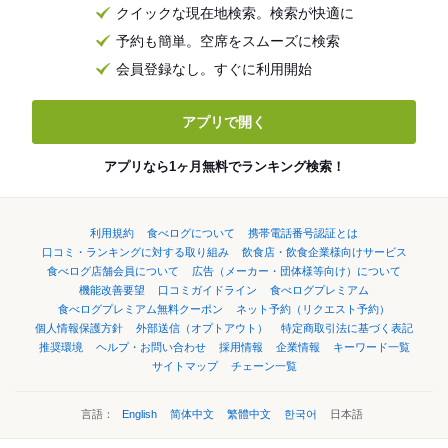
クイックな現在地検索。検索が快適に
予約も簡単。空席をスムーズに検索
会員登録なし。すぐに利用開始
アプリで開く
アプリなら1ヶ月無料でランキング検索！
利用規約
食べログについて
携帯電話番号認証とは
口コミ・ランキングに対する取り組み
飲食店・飲食企業様向けサービス
食べログ店舗会員について
広告（メーカー・団体様等向け）について
機能改善要望
口コミガイドライン
食べログプレミアム
食べログプレミアム無料クーポン
ネット予約（リクエスト予約）
個人情報保護方針
外部送信（オプトアウト）
特定商取引法に基づく表記
推奨環境
ヘルプ・お問い合わせ
採用情報
企業情報
キーワード一覧
サイトマップ
チェーン一覧
言語：
English
简体中文
繁體中文
한국어
日本語