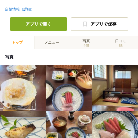
店舗情報（詳細）
アプリで開く
アプリで保存
写真
口コミ
トップ
メニュー
445
88
写真