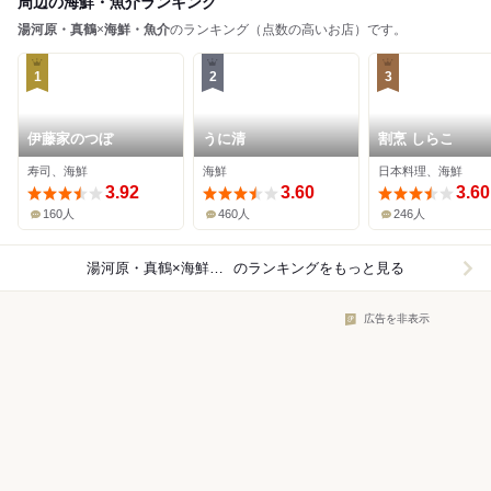
周辺の海鮮・魚介ランキング
湯河原・真鶴
×
海鮮・魚介
のランキング（点数の高いお店）です。
1
2
3
伊藤家のつぼ
うに清
割烹 しらこ
寿司、海鮮
海鮮
日本料理、海鮮
3.92
3.60
3.60
160人
460人
246人
湯河原・真鶴×海鮮・魚介
のランキングをもっと見る
広告を非表示