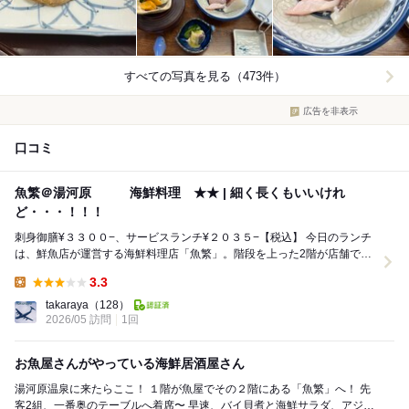
すべての写真を見る（473件）
広告を非表示
口コミ
魚繁＠湯河原 海鮮料理 ★★ | 細く長くもいいけれ
ど・・・！！！
刺身御膳¥３３００−、サービスランチ¥２０３５−【税込】 今日のランチ
は、鮮魚店が運営する海鮮料理店「魚繁」。階段を上った2階が店舗で、
座敷の大広間に座卓が置かれおよそ4...
3.3
Lunch:
takaraya
（128）
2026/05 訪問
1回
お魚屋さんがやっている海鮮居酒屋さん
湯河原温泉に来たらここ！ １階が魚屋でその２階にある「魚繁」へ！ 先
客2組、一番奥のテーブルへ着席〜 早速、バイ貝煮と海鮮サラダ、アジの