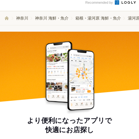
Recommended by
神奈川
神奈川 海鮮・魚介
箱根・湯河原 海鮮・魚介
湯河
より便利になったアプリで
快適にお店探し