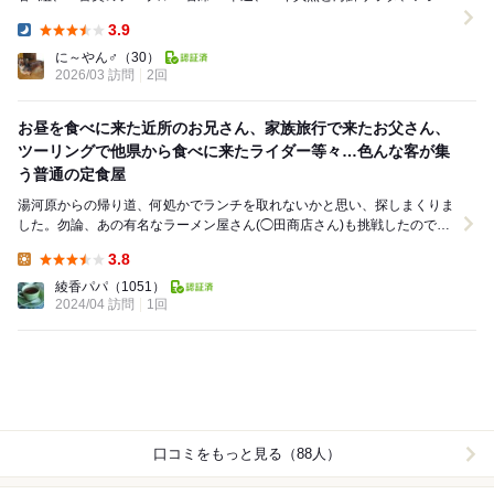
タタキ、赤貝の刺身をオーダー！ ...
3.9
Dinner:
に～やん♂
（30）
2026/03 訪問
2回
お昼を食べに来た近所のお兄さん、家族旅行で来たお父さん、
ツーリングで他県から食べに来たライダー等々…色んな客が集
う普通の定食屋
湯河原からの帰り道、何処かでランチを取れないかと思い、探しまくりま
した。勿論、あの有名なラーメン屋さん(◯田商店さん)も挑戦したのです
が、かすりもせず敗退。次に目を付けたのが海鮮丼...
3.8
Lunch:
綾香パパ
（1051）
2024/04 訪問
1回
口コミをもっと見る（88人）