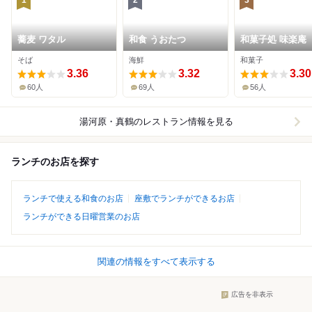
1
2
3
蕎麦 ワタル
和食 うおたつ
和菓子処 味楽庵
そば
海鮮
和菓子
3.36
3.32
3.30
60人
69人
56人
湯河原・真鶴
のレストラン情報を見る
ランチのお店を探す
ランチで使える和食のお店
座敷でランチができるお店
ランチができる日曜営業のお店
関連の情報をすべて表示する
広告を非表示