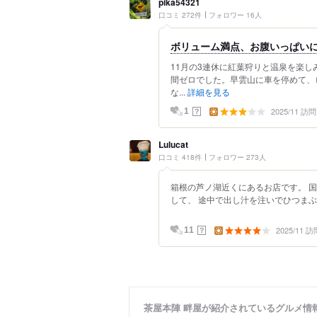
pika54321
口コミ 272件
フォロワー 16人
ボリューム満点、お腹いっぱい
11月の3連休に紅葉狩りと温泉を楽し
間ゼロでした。早雲山に車を停めて、
な...
詳細を見る
2025/11 訪問
？
1
Lulucat
口コミ 418件
フォロワー 273人
箱根の芦ノ湖近くにあるお店です。 
して、 途中で出し汁を注いでひつまぶし
2025/11 訪
？
11
茶屋本陣 畔屋が紹介されているグルメ情