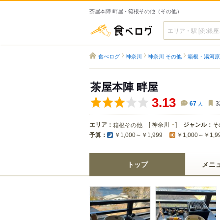
茶屋本陣 畔屋 - 箱根その他（その他）
食べログ
食べログ
神奈川
神奈川 その他
箱根・湯河原
茶屋本陣 畔屋
3.13
67
人
3
エリア：
[
神奈川
]
ジャンル：
そ
箱根その他
予算：
￥1,000～￥1,999
￥1,000～￥1,9
トップ
メニ