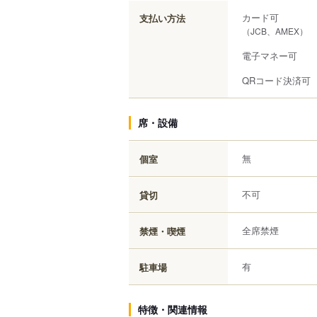
カード可
支払い方法
（JCB、AMEX）
電子マネー可
QRコード決済可
席・設備
無
個室
不可
貸切
全席禁煙
禁煙・喫煙
有
駐車場
特徴・関連情報