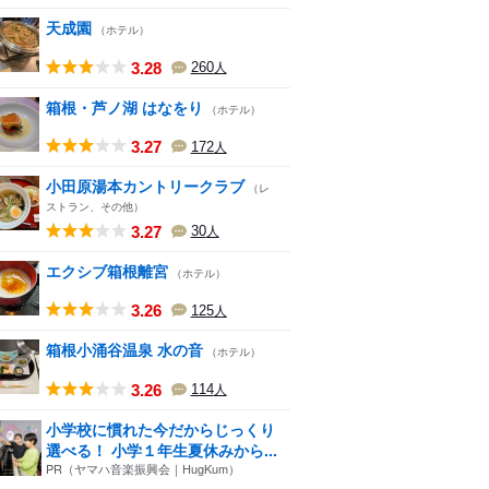
天成園
（ホテル）
3.28
260
人
箱根・芦ノ湖 はなをり
（ホテル）
3.27
172
人
小田原湯本カントリークラブ
（レ
ストラン、その他）
3.27
30
人
エクシブ箱根離宮
（ホテル）
3.26
125
人
箱根小涌谷温泉 水の音
（ホテル）
3.26
114
人
小学校に慣れた今だからじっくり
選べる！ 小学１年生夏休みから...
PR（ヤマハ音楽振興会｜HugKum）