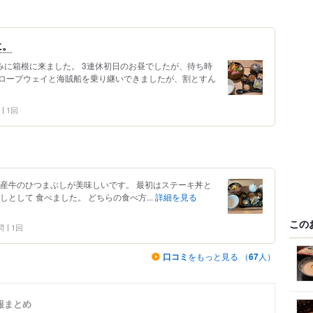
に。
みに箱根に来ました。 3連休初日のお昼でしたが、待ち時
ロープウェイと海賊船を乗り継いできましたが、割とすん
1回
国産牛のひつまぶしが美味しいです。 最初はステーキ丼と
として 食べました。 どちらの食べ方...
詳細を見る
この
問
1回
口コミ
をもっと見る （
67
人）
報まとめ