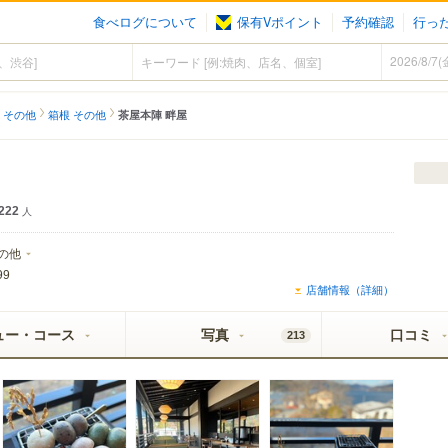
食べログについて
保有Vポイント
予約確認
行っ
 その他
箱根 その他
茶屋本陣 畔屋
222
人
の他
99
店舗情報（詳細）
ュー・コース
写真
口コミ
213