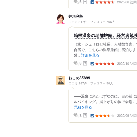
2025/06 訪問
？
5
井垣利英
口コミ 847件
フォロワー 766人
箱根温泉の老舗旅館。経営者勉
（株）シェリロゼ社長、人材教育家、
合宿で、こちらの温泉旅館に宿泊しま
盛...
詳細を見る
2025/10 訪問
？
8
おこめ85899
口コミ 287件
フォロワー 30人
――温泉に来たはずなのに、目の前に広
ルバイキング。湯上がりの体で会場に入
詳細を見る
2025/09 訪問
？
1