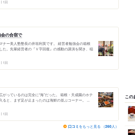
1回
強会の合宿で
マナー美人塾塾長の井垣利英です。 経営者勉強会の箱根
した。先輩経営者の『Ｖ字回復』の感動の講演を聞き、稲
1回
がっているのは完全に“海”だった。 箱根・天成園のホテ
この
ると、まず足が止まったのは海鮮の並ぶコーナー。 ...
1回
口コミ
をもっと見る （
260
人）