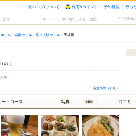
食べログについて
保有Vポイント
予約確認
行っ
 ホテル
箱根 ホテル
塔ノ沢駅 ホテル
天成園
2143
人
テル
店舗情報（詳細）
ュー・コース
写真
口コミ
1409