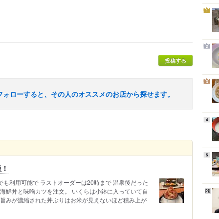
1
2
投稿する
3
フォローすると、その人のオススメのお店から探せます。
4
5
飯！
でも利用可能で ラストオーダーは20時まで 温泉後だった
の海鮮丼と味噌カツを注文。 いくらは小鉢に入っていて自
の旨みが濃縮された丼ぶりはお米が見えないほど積み上が