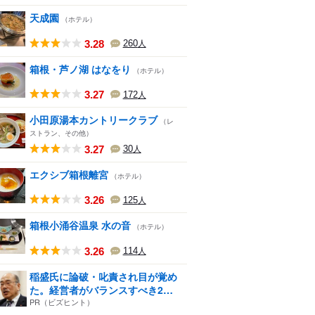
天成園
（ホテル）
3.28
260
人
箱根・芦ノ湖 はなをり
（ホテル）
3.27
172
人
小田原湯本カントリークラブ
（レ
ストラン、その他）
3.27
30
人
エクシブ箱根離宮
（ホテル）
3.26
125
人
箱根小涌谷温泉 水の音
（ホテル）
3.26
114
人
稲盛氏に論破・叱責され目が覚め
た。経営者がバランスすべき2
つ...
PR（ビズヒント）