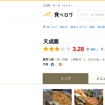
天成園 - 塔ノ沢（ホテル）
食べログ
食べログ
神奈川
神奈川 ホテル
箱根・湯河原
天成園
3.28
260
人
最寄り駅：
塔ノ沢駅
[
神奈川
]
ジャンル：
ホ
予算：
-
-
トップ
メニ