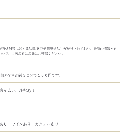
り受動喫煙対策に関する法律(改正健康増進法）が施行されており、最新の情報と異
すので、ご来店前に店舗にご確認ください。
間無料でその後３０分で１００円です。
席が広い、座敷あり
あり、ワインあり、カクテルあり