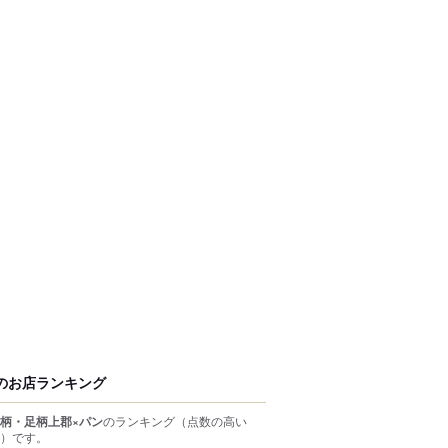
のお店ランキング
柄・足柄上郡×パン
のランキング
（点数の高い
）
です。