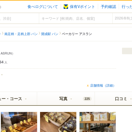
食べログについて
保有Vポイント
予約確認
行っ
ン）
ン
南足柄・足柄上郡 パン
開成駅 パン
ベーカリー アスラン
y ASRUN）
64
人
店舗情報（詳細）
ュー・コース
写真
口コミ
225