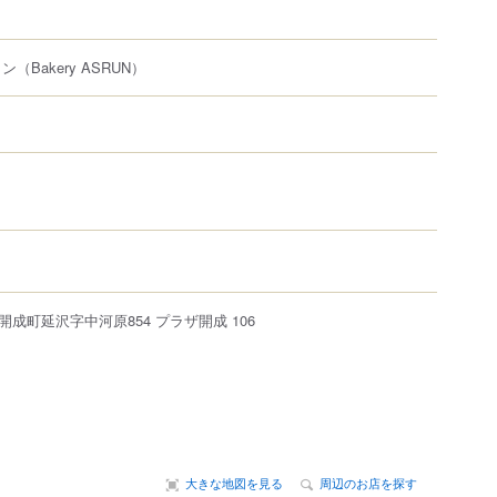
ラン
（Bakery ASRUN）
開成町
延沢
字中河原854
プラザ開成 106
大きな地図を見る
周辺のお店を探す