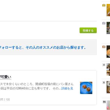
1
2
投稿する
フォローすると、その人のオススメのお店から探せます。
3
4
が可愛い
5
バスで８分くらいのところ、開成町役場の前にパン屋さん
回は平日の12時40分に立ち寄りです。 その...
詳細を見
 訪問
1回