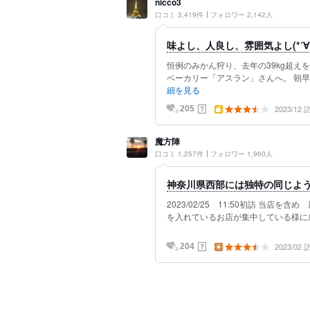
nicco3
口コミ 3,419件
フォロワー 2,142人
味よし、人良し、雰囲気よし(*´∀
恒例のみかん狩り、去年の39kg超え
ベーカリー「アスラン」さんへ。 朝早
細を見る
2023/12
？
205
魔方陣
口コミ 1,257件
フォロワー 1,960人
神奈川県西部には独特の同じよう
2023/02/25 11:50初訪 当
を入れているお店が集中している様に感
2023/02
？
204