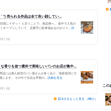
｀*) 売られる作品は全て良い顔してい...
を目指しイザっ！ と言うことで、南足柄へ。 途中で人気の
くオープンしていて、店裏手に駐車場あるのがイイ...
詳
 訪問
1回
な香りを放つ素朴で美味しいパンのお店が集中...
店を含め 周辺には個人経営のパン屋さんが多くあり、地産地消に力
じます。 その中で当店は早朝の...
詳細を見る
この
 訪問
1回
口コミ
をもっと見る （
45
人）