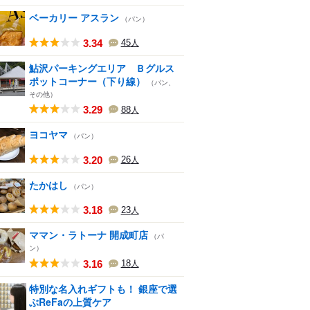
ベーカリー アスラン
（パン）
3.34
45
人
鮎沢パーキングエリア Ｂグルス
ポットコーナー（下り線）
（パン、
その他）
3.29
88
人
ヨコヤマ
（パン）
3.20
26
人
たかはし
（パン）
3.18
23
人
ママン・ラトーナ 開成町店
（パ
ン）
3.16
18
人
特別な名入れギフトも！ 銀座で選
ぶReFaの上質ケア