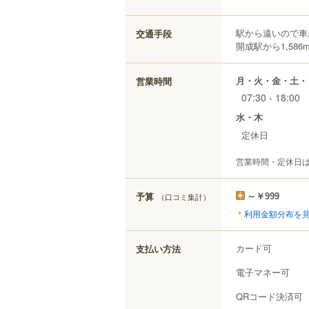
駅から遠いので車
交通手段
開成駅から1,586
月・火・金・土・
営業時間
07:30 - 18:00
水・木
定休日
営業時間・定休日
予算
（口コミ集計）
～￥999
利用金額分布を
カード可
支払い方法
電子マネー可
QRコード決済可