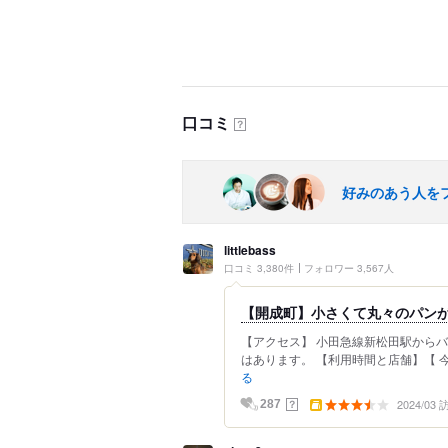
口コミ
？
好みのあう人を
littlebass
口コミ 3,380件
フォロワー 3,567人
【開成町】小さくて丸々のパン
【アクセス】 小田急線新松田駅から
はあります。 【利用時間と店舗】【 今
る
2024/03
？
287