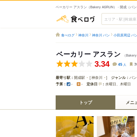
ベーカリー アスラン（Bakery ASRUN） - 開成（パ
食べログ
食べログ
神奈川
神奈川 パン
小田原周辺 パ
ベーカリー アスラン
（Baker
3.34
45
人
7
最寄り駅：
開成駅
[
神奈川
]
ジャンル：
パン
予算：
定休日
：
水曜日、木曜日
-
-
トップ
メニ