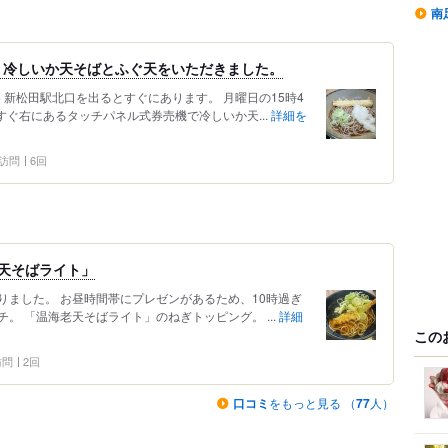
南
。冷しいか天そばとふぐ天をいただきました。
 新松田駅北口を出るとすぐにあります。 月曜日の15時4
すぐ右にあるタッチパネル式券売機で冷しいか天...
詳細を
2 訪問
6回
天そばライト」
りました。 お昼時間帯にプレゼンがあるため、10時過ぎ
。 「温海老天そばライト」のねぎトッピング。 ...
詳細
この
 訪問
2回
口コミ
をもっと見る （
77
人）