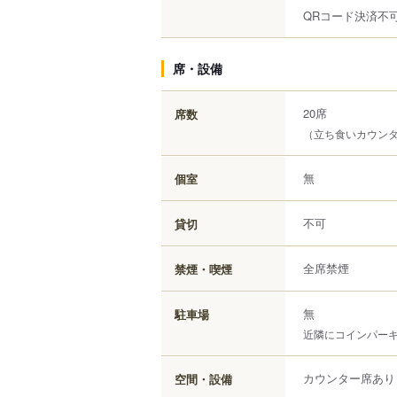
QRコード決済不
席・設備
20席
席数
（立ち食いカウンター
無
個室
不可
貸切
全席禁煙
禁煙・喫煙
無
駐車場
近隣にコインパー
カウンター席あり
空間・設備