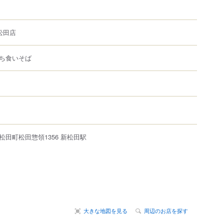
松田店
ち食いそば
松田町
松田惣領
1356
新松田駅
大きな地図を見る
周辺のお店を探す