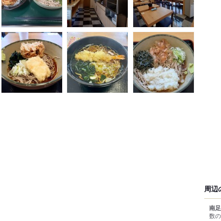
周辺
南足
数の