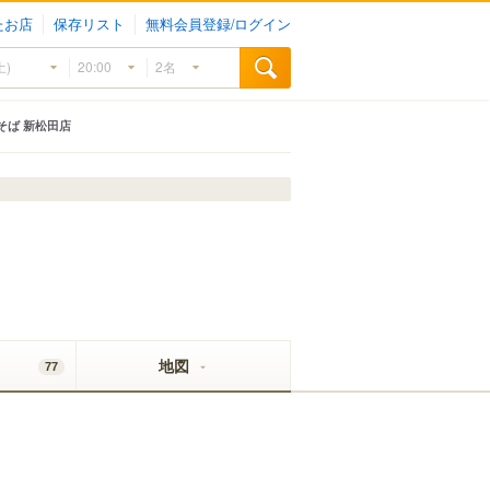
たお店
保存リスト
無料会員登録/ログイン
そば 新松田店
地図
77