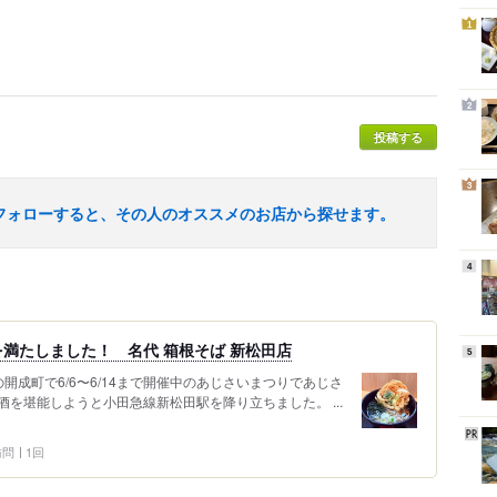
1
2
投稿する
3
フォローすると、その人のオススメのお店から探せます。
4
満たしました！ 名代 箱根そば 新松田店
5
開成町で6/6〜6/14まで開催中のあじさいまつりであじさ
を堪能しようと小田急線新松田駅を降り立ちました。 ...
 訪問
1回