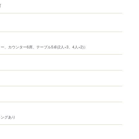
可
、カウンター6席、テーブル5卓(2人×3、4人×2)）
キングあり