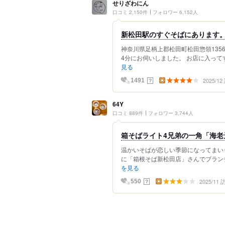
せりざわにん
口コミ 2,150件
フォロワー 6,152人
新松田駅のすぐそばにあります
神奈川県足柄上郡松田町松田惣領1356
4分にお伺いしました。 お店に入って
見る
2025/1
？
1491
64Y
口コミ 889件
フォロワー 3,744人
箱そばライト4兄弟の一角「海老
温かいそばが恋しい季節になってまい
に「箱根そば新松田店」さんでブランチ
を見る
2025/11
？
550