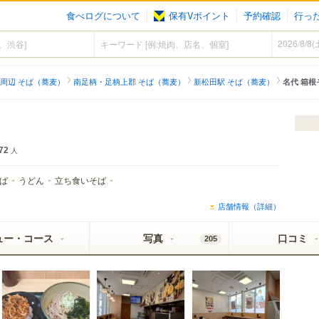
食べログについて
保有Vポイント
予約確認
行っ
周辺 そば（蕎麦）
南足柄・足柄上郡 そば（蕎麦）
新松田駅 そば（蕎麦）
名代 箱根
72
人
ば
うどん
立ち食いそば
店舗情報（詳細）
ュー・コース
写真
口コミ
205