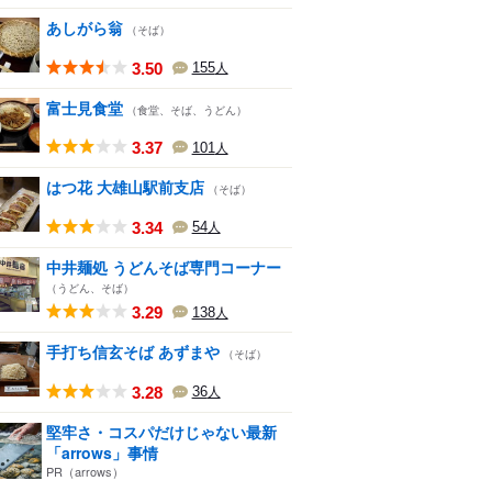
あしがら翁
（そば）
3.50
155
人
富士見食堂
（食堂、そば、うどん）
3.37
101
人
はつ花 大雄山駅前支店
（そば）
3.34
54
人
中井麺処 うどんそば専門コーナー
（うどん、そば）
3.29
138
人
手打ち信玄そば あずまや
（そば）
3.28
36
人
堅牢さ・コスパだけじゃない最新
「arrows」事情
PR（arrows）