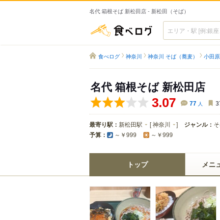
名代 箱根そば 新松田店 - 新松田（そば）
食べログ
食べログ
神奈川
神奈川 そば（蕎麦）
小田原
名代 箱根そば 新松田店
3.07
77
人
3
最寄り駅：
新松田駅
[
神奈川
]
ジャンル：
そ
予算：
～￥999
～￥999
トップ
メニ