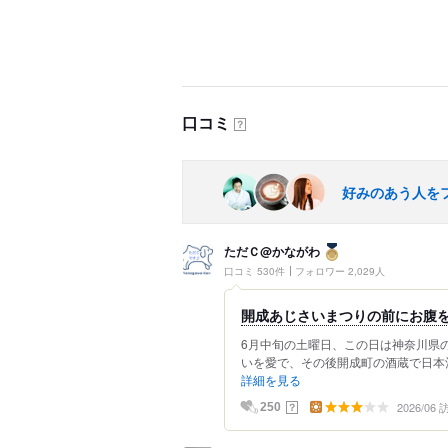
口コミ
？
好みのあう人を
ただＣ@かながわ
口コミ 530件
フォロワー 2,029人
開成あじさいまつりの前にお腹を
6月中旬の土曜日、この日は神奈川県の
いを愛で、その後開成町の酒蔵で日本酒
詳細を見る
2026/06
？
250