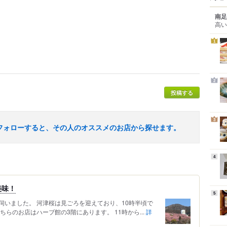
南足
高い
1
2
投稿する
3
フォローすると、その人のオススメのお店から探せます。
4
美味！
5
伺いました。 河津桜は見ごろを迎えており、10時半頃で
らのお店はハーブ館の3階にあります。 11時から...
詳