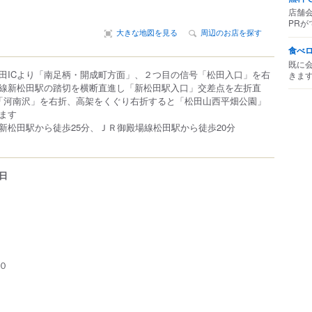
店舗
PRが
大きな地図を見る
周辺のお店を探す
食べ
既に
田ICより「南足柄・開成町方面」、２つ目の信号「松田入口」を右
きま
線新松田駅の踏切を横断直進し「新松田駅入口」交差点を左折直
「河南沢」を右折、高架をくぐり右折すると「松田山西平畑公園」
ます
新松田駅から徒歩25分、ＪＲ御殿場線松田駅から徒歩20分
日
０