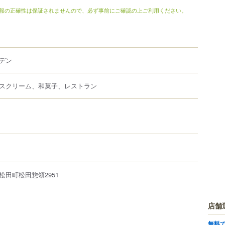
報の正確性は保証されませんので、必ず事前にご確認の上ご利用ください。
ーデン
スクリーム、和菓子、レストラン
松田町
松田惣領
2951
店舗
無料