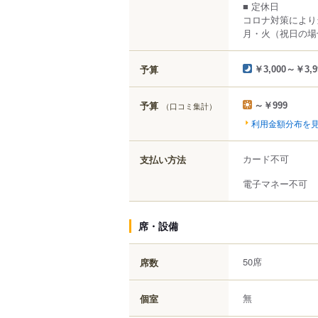
■ 定休日
コロナ対策により
月・火（祝日の場
予算
￥3,000～￥3,9
予算
（口コミ集計）
～￥999
利用金額分布を
カード不可
支払い方法
電子マネー不可
席・設備
50席
席数
無
個室