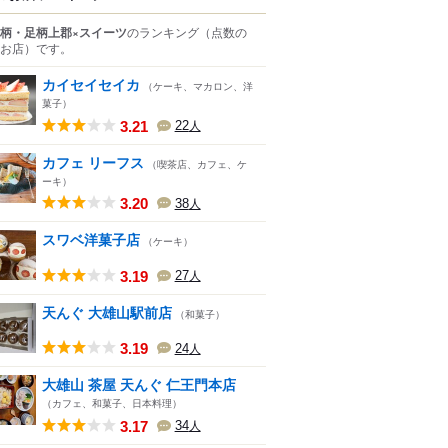
柄・足柄上郡×スイーツ
のランキング
（点数の
お店）
です。
カイセイセイカ
（ケーキ、マカロン、洋
菓子）
3.21
22
人
カフェ リーフス
（喫茶店、カフェ、ケ
ーキ）
3.20
38
人
スワベ洋菓子店
（ケーキ）
3.19
27
人
天んぐ 大雄山駅前店
（和菓子）
3.19
24
人
大雄山 茶屋 天んぐ 仁王門本店
（カフェ、和菓子、日本料理）
3.17
34
人