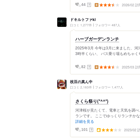
2026/02 訪
？
44
ドキルトファki
口コミ 1,277件
フォロワー 487人
ハーブガーデンランチ
2025年3月 今年は3月に来ました、
3時半くらい、 バス乗り場もめちゃく
2025/03 訪
？
82
枝豆の真ん中
口コミ 2,163件
フォロワー 1,477人
さくら祭り(*^^*)
河津桜が見たくて、電車と天気を調べ
ランです。 ここでゆっくりランチかな
詳細を見る
2023/02
？
101