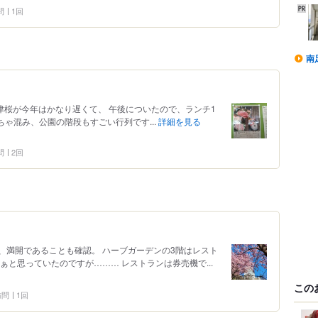
問
1回
南
河津桜が今年はかなり遅くて、 午後についたので、ランチ1
ちゃ混み、公園の階段もすごい行列です...
詳細を見る
問
2回
、満開であることも確認。 ハーブガーデンの3階はレスト
ぁと思っていたのですが……… レストランは券売機で...
この
 訪問
1回