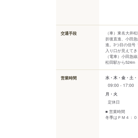
（車）東名大井松
交通手段
折後直進、小田急
進。3つ目の信号
入り口が見えてき
（電車）小田急線
松田駅から524m
水・木・金・土・
営業時間
09:00 - 17:00
月・火
定休日
■ 営業時間
冬季はＰＭ４：０