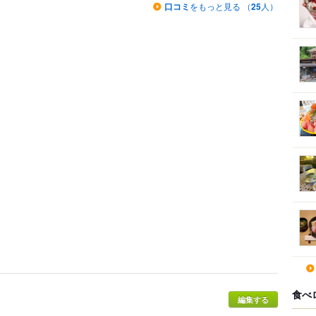
口コミ
をもっと見る （
25
人）
食べ
編集する