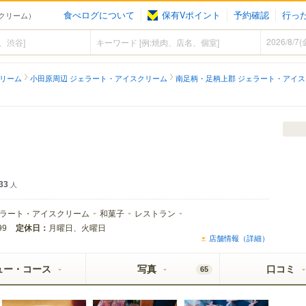
食べログについて
保有Vポイント
予約確認
行っ
クリーム）
クリーム
小田原周辺 ジェラート・アイスクリーム
南足柄・足柄上郡 ジェラート・アイ
33
人
ラート・アイスクリーム
和菓子
レストラン
定休日：
月曜日、火曜日
99
店舗情報（詳細）
ュー・コース
写真
口コミ
65