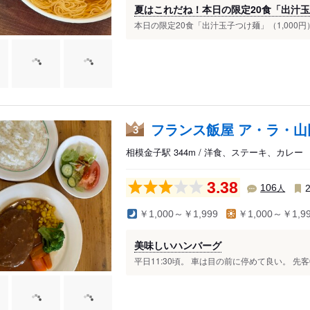
夏はこれだね！本日の限定20食「出汁
本日の限定20食「出汁玉子つけ麺」（1,000円
フランス飯屋 ア・ラ・山
3
相模金子駅 344m / 洋食、ステーキ、カレー
3.38
人
106
￥1,000～￥1,999
￥1,000～￥1,9
美味しいハンバーグ
平日11:30頃。 車は目の前に停めて良い。 先客