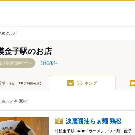
子駅 グルメ
模金子駅のお店
詳細条件
金子駅(周辺800m)
標準
ランキング
【予約・PR店舗優先順】
を表示
／
全
38
件
淡麗醤油らぁ麺 鶏松
1
相模金子駅 347m / ラーメン、つけ麺、餃子