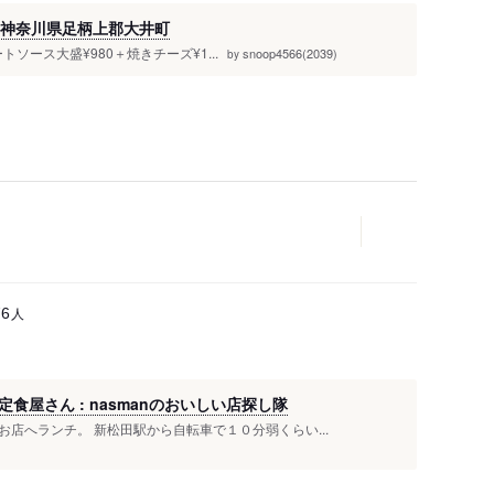
️@神奈川県足柄上郡大井町
ートソース大盛¥980＋焼きチーズ¥1...
snoop4566(2039)
by
人
76
屋さん : nasmanのおいしい店探し隊
店へランチ。 新松田駅から自転車で１０分弱くらい...