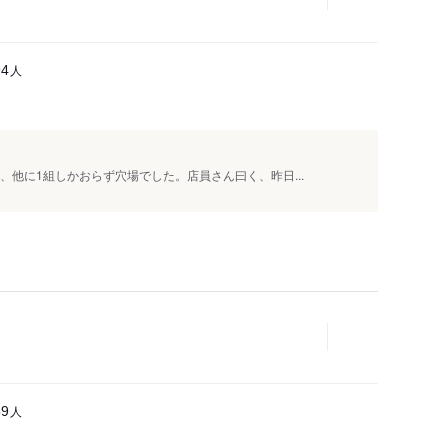
人
94
、他に1組しかおらず穴場でした。店員さん曰く、昨日...
人
89