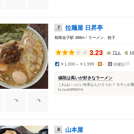
拉麺屋 日昇亭
7
相模金子駅 388m / ラーメン、餃子
3.23
人
71
1
月曜日
￥1,000～￥1,999
-
値段は高いが好きなラーメン
これはいったい何系なんだろうか？ モヤシが乗
cyuet359(614)
by
山本屋
8