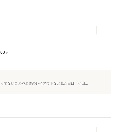
人
063
ってないことや全体のレイアウトなど見た目は『小田...