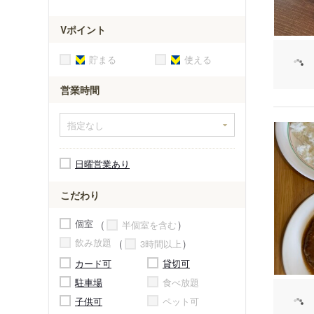
Vポイント
貯まる
使える
営業時間
日曜営業あり
こだわり
個室
半個室を含む
飲み放題
3時間以上
カード可
貸切可
駐車場
食べ放題
子供可
ペット可