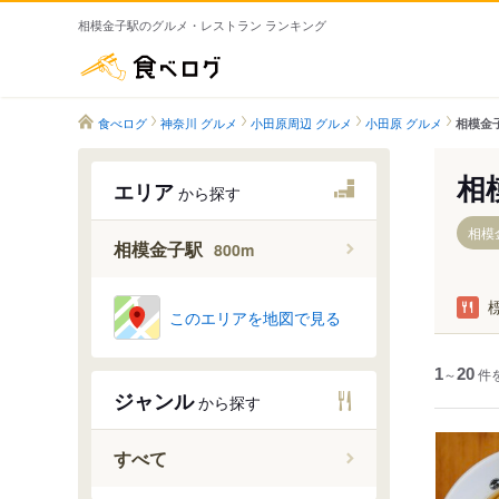
相模金子駅のグルメ・レストラン ランキング
食べログ
食べログ
神奈川 グルメ
小田原周辺 グルメ
小田原 グルメ
相模金
相
エリア
から探す
相模
相模金子駅
800m
このエリアを地図で見る
1
～
20
件
ジャンル
から探す
すべて