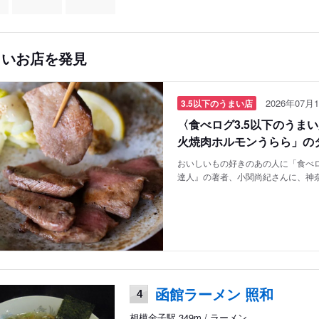
しいお店を発見
2026年07月1
3.5以下のうまい店
〈食べログ3.5以下のうま
火焼肉ホルモンうらら」の
おいしいもの好きのあの人に「食べロ
達人』の著者、小関尚紀さんに、神
函館ラーメン 照和
4
相模金子駅 349m / ラーメン