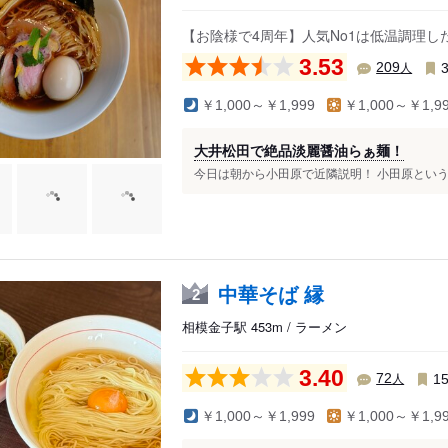
【お陰様で4周年】人気No1は低温調理
3.53
人
209
￥1,000～￥1,999
￥1,000～￥1,9
大井松田で絶品淡麗醤油らぁ麺！
今日は朝から小田原で近隣説明！ 小田原というか大
中華そば 縁
2
相模金子駅 453m / ラーメン
3.40
人
72
1
￥1,000～￥1,999
￥1,000～￥1,9