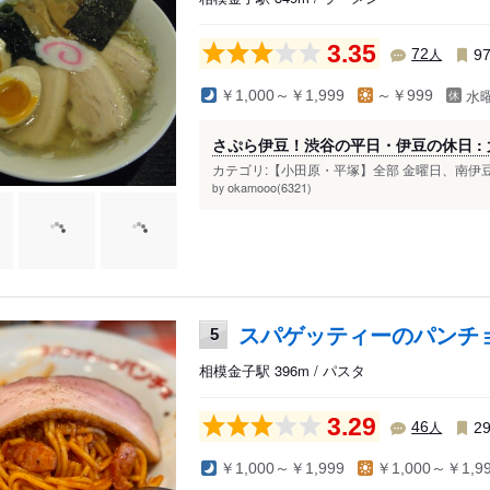
3.35
人
72
9
水
￥1,000～￥1,999
～￥999
さぷら伊豆！渋谷の平日・伊豆の休日 :
カテゴリ:【小田原・平塚】全部 金曜日、南伊豆
okamooo(6321)
by
スパゲッティーのパンチ
5
相模金子駅 396m / パスタ
3.29
人
46
2
￥1,000～￥1,999
￥1,000～￥1,9