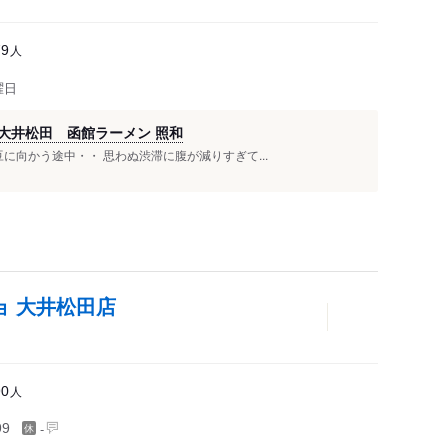
人
79
曜日
 大井松田 函館ラーメン 照和
に向かう途中・・ 思わぬ渋滞に腹が減りすぎて...
ョ 大井松田店
人
90
-
99