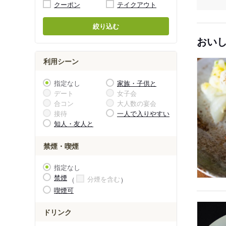
クーポン
テイクアウト
絞り込む
おい
利用シーン
指定なし
家族・子供と
デート
女子会
合コン
大人数の宴会
接待
一人で入りやすい
知人・友人と
禁煙・喫煙
指定なし
禁煙
分煙を含む
喫煙可
ドリンク