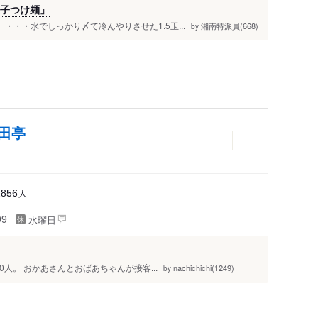
玉子つけ麺」
）・・・水でしっかり〆て冷んやりさせた1.5玉...
湘南特派員(668)
by
田亭
人
2856
水曜日
99
0人。 おかあさんとおばあちゃんが接客...
nachichichi(1249)
by