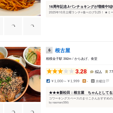
16周年記念♪パンチョキングが増殖中❗
2025年10月土曜ランチ⭐️食べログ3.25！ ★ミ
根古屋
6
相模金子駅 392m / からあげ、食堂
3.28
人
42
7
月曜日
￥1,000～￥1,999
-
★★★新松田：根古屋 ちゃんとしてる定食
コワーキングスペースのまりこさんおすすめのお
nasman(550)
by