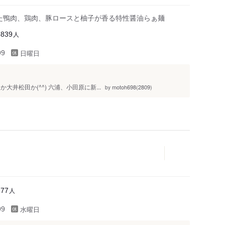
した鴨肉、鶏肉、豚ロースと柚子が香る特性醤油らぁ麺
人
3839
日曜日
99
井松田か(^^) 六浦、小田原に新...
motoh698(2809)
by
人
577
水曜日
99