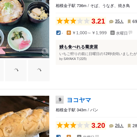
相模金子駅 736m / そば、うなぎ、焼き鳥
3.21
人
35
6
水曜日
-
￥1,000～￥1,999
鰻も食べれる蕎麦屋
いちご狩りの前に日曜日の12時頃伺いましたが
SAYAKA T(225)
by
ヨコヤマ
9
相模金子駅 343m / パン
3.20
人
26
2