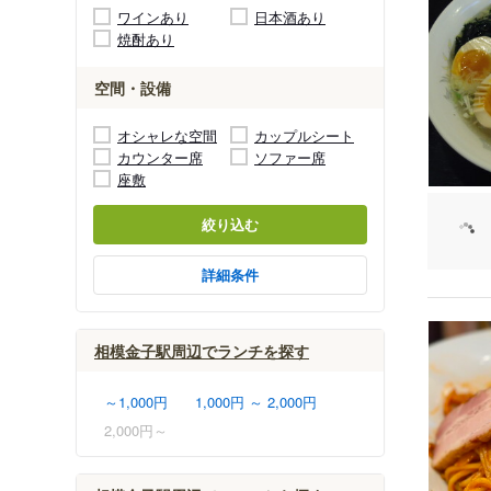
ワインあり
日本酒あり
焼酎あり
空間・設備
オシャレな空間
カップルシート
カウンター席
ソファー席
座敷
絞り込む
詳細条件
相模金子駅周辺でランチを探す
～1,000円
1,000円 ～ 2,000円
2,000円～