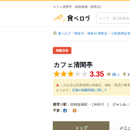
カフェ清閑亭 - 箱根板橋（喫茶店）
食べログ
食べログ
神奈川
神奈川 喫茶店
小田原周辺 
掲載保留
カフェ清閑亭
3.35
39
人
1
このお店は休業期間が未確定、移転・閉店の事
おります。
店舗の掲載情報に関して
最寄り駅：
箱根板橋駅
[
神奈川
]
ジャンル：
予算：
-
-
トップ
メニ