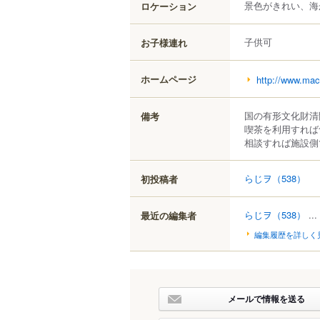
景色がきれい、海
ロケーション
子供可
お子様連れ
ホームページ
http://www.mac
国の有形文化財清
備考
喫茶を利用すれば
相談すれば施設側
らじヲ
（538）
初投稿者
らじヲ
（538）
...
最近の編集者
編集履歴を詳しく
メールで情報を送る