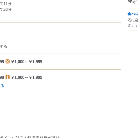
PRが
で11分
で26分
食べ
既に
きま
ずる
99
￥1,000～￥1,999
99
￥1,000～￥1,999
見る
ボイス）対応の領収書発行が可能