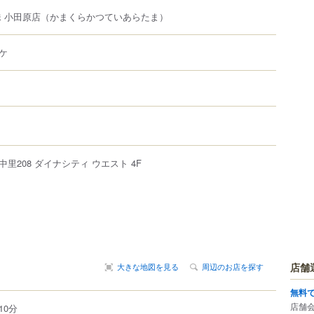
 小田原店
（かまくらかつていあらたま）
ケ
中里
208
ダイナシティ ウエスト 4F
店舗
大きな地図を見る
周辺のお店を探す
無料
店舗
10分