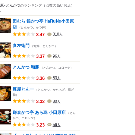
原×とんかつ
のランキング
（点数の高いお店）
。
田むら 銀かつ亭 HaRuNe小田原
店
（とんかつ、かつ丼）
3.47
310
人
喜左衛門
（海鮮、とんかつ）
3.37
96
人
とんかつ 和豚
（とんかつ、コロッケ）
3.36
83
人
豚屋とん一
（とんかつ、からあげ、揚げ
物）
3.32
80
人
鎌倉かつ亭 あら珠 小田原店
（とん
かつ、コロッケ）
3.23
56
人