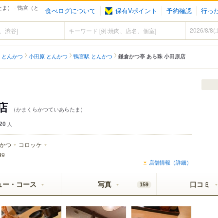
ま） - 鴨宮（と
食べログについて
保有Vポイント
予約確認
行っ
 とんかつ
小田原 とんかつ
鴨宮駅 とんかつ
鎌倉かつ亭 あら珠 小田原店
原店
（かまくらかつていあらたま）
20
人
かつ
コロッケ
99
店舗情報（詳細）
ュー・コース
写真
口コミ
159