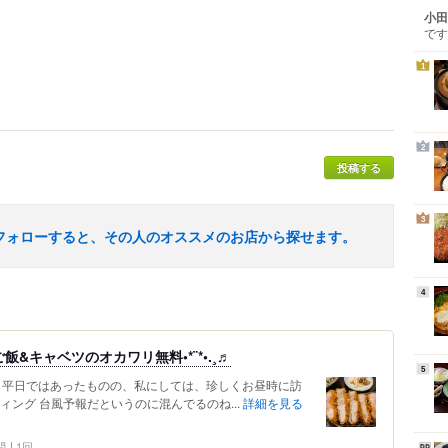
小田
です
1
2
投稿する
3
フォローすると、その人のオススメのお店から探せます。
4
&キャベツのオカワリ無料•*¨*•.¸♬︎
5
ﾟ 平日ではあったものの、私にしては、珍しくお昼時に訪
ィング 台風予報だというのに混んでるのね...
詳細を見る
問
1回