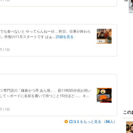
でも食べないと やってらんねーぜ… 昨日、仕事が終わら
』炸裂の11月スタートです はぁ...
詳細を見る
問
1回
ツ専門店の「鎌倉かつ亭 あら珠」、昼11時30分頃お伺い
て～ボードに名前を書いて待つこと15分ほど…。 キ...
問
1回
この
口コミ
をもっと見る （
56
人）