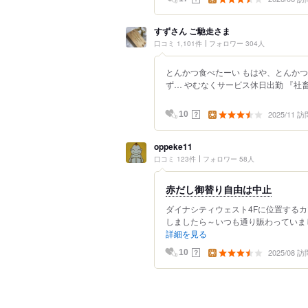
すずさん ご馳走さま
口コミ 1,101件
フォロワー 304人
とんかつ食べたーい もはや、とんかつ
ず… やむなくサービス休日出勤 『社畜
2025/11 訪
？
10
oppeke11
口コミ 123件
フォロワー 58人
赤だし御替り自由は中止
ダイナシティウェスト4Fに位置するカ
しましたら～いつも通り賑わっていまし
詳細を見る
2025/08 訪
？
10