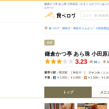
鎌倉かつ亭 あら珠 小田原店（かまくらかつていあらた
んかつ）
食べログ
食べログ
神奈川
神奈川 とんかつ
小田原周辺
公式
鎌倉かつ亭 あら珠 小田
3.23
56
人
5
最寄り駅：
鴨宮駅
[
神奈川
]
ジャンル：
とん
予算：
￥2,000～￥2,999
￥1,000～￥1,9
トップ
メニ