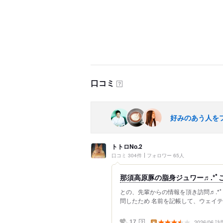
口コミ
？
好みのあう人を
トトロNo.2
口コミ 304件
フォロワー 65人
那須高原豚の脂身ジュワー♬.*ﾟご飯
との、先輩からの情報を頂き訪問♬.*
問したため 名前を記帳して、ウェイテ
2026/06 訪
？
17