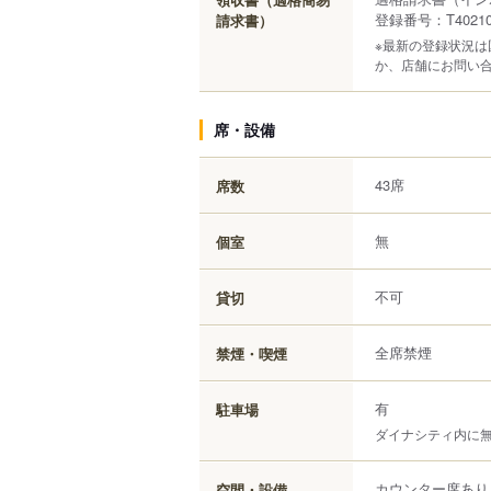
登録番号：T402100
請求書）
※最新の登録状況
か、店舗にお問い
席・設備
43席
席数
無
個室
不可
貸切
全席禁煙
禁煙・喫煙
有
駐車場
ダイナシティ内に
カウンター席あり
空間・設備