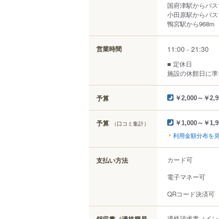
国府津駅からバス
小田原駅からバス
鴨宮駅から968m
11:00 - 21:30
営業時間
■ 定休日
施設の休館日に準
予算
￥2,000～￥2,9
予算
（口コミ集計）
￥1,000～￥1,9
利用金額分布を
カード可
支払い方法
電子マネー可
QRコード決済可
適格請求書（イン
領収書（適格簡易