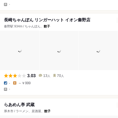
-
長崎ちゃんぽん リンガーハット イオン秦野店
秦野駅 934m / ちゃんぽん、
餃子
3.03
13
70
人
人
-
～￥999
-
らあめん亭 武蔵
厚木市 / ラーメン、居酒屋、
餃子