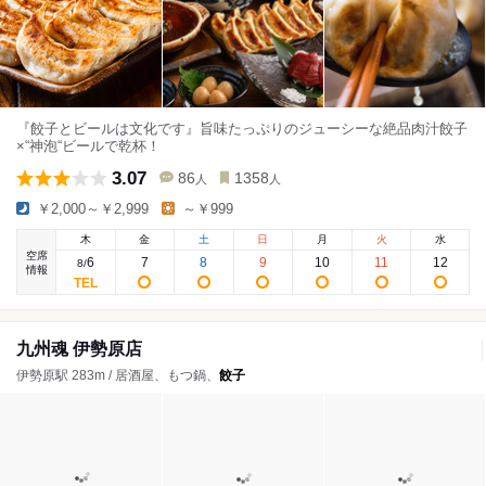
『餃子とビールは文化です』旨味たっぷりのジューシーな絶品肉汁餃子
×“神泡“ビールで乾杯！
3.07
86
1358
人
人
￥2,000～￥2,999
～￥999
木
金
土
日
月
火
水
空席
6
7
8
9
10
11
12
8
/
情報
九州魂 伊勢原店
伊勢原駅 283m / 居酒屋、もつ鍋、
餃子