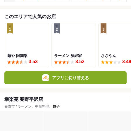
このエリアで人気のお店
1
2
3
麺や 阿闍梨
ラーメン 源絆家
ささやん
3.53
3.52
3.4
アプリに切り替える
幸楽苑 秦野平沢店
秦野市 / ラーメン、中華料理、
餃子