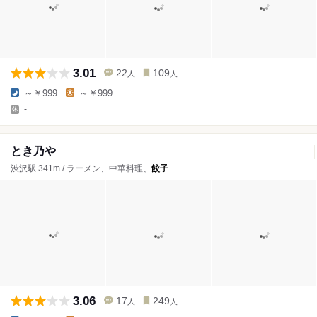
3.01
22
109
人
人
～￥999
～￥999
-
とき乃や
渋沢駅 341m / ラーメン、中華料理、
餃子
3.06
17
249
人
人