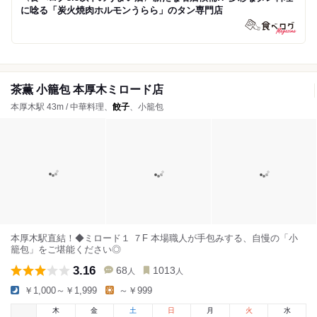
に唸る「炭火焼肉ホルモンうらら」のタン専門店
茶薫 小籠包 本厚木ミロード店
本厚木駅 43m / 中華料理、
餃子
、小籠包
本厚木駅直結！◆ミロード１ ７F 本場職人が手包みする、自慢の「小
籠包」をご堪能ください◎
3.16
68
1013
人
人
￥1,000～￥1,999
～￥999
木
金
土
日
月
火
水