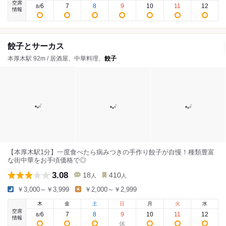
空席
6
7
8
9
10
11
12
8
/
情報
餃子とサーカス
本厚木駅 92m / 居酒屋、中華料理、
餃子
【本厚木駅1分】一度食べたら病みつきの手作り餃子が自慢！種類豊富
な街中華をお手頃価格で◎
3.08
18
410
人
人
￥3,000～￥3,999
￥2,000～￥2,999
木
金
土
日
月
火
水
空席
6
7
8
9
10
11
12
8
/
情報