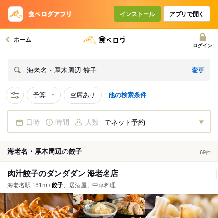
インストール
アプリで開く
ホーム
ログイン
変更
海老名・厚木周辺 餃子
予算
空席あり
他の検索条件
日時
時間
人数
でネット予約
海老名・厚木周辺
の
餃子
69
件
肉汁餃子のダンダダン 海老名店
海老名駅 161m /
餃子
、居酒屋、中華料理