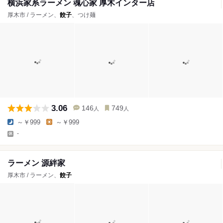
横浜家系ラーメン 魂心家 厚木インター店
厚木市 / ラーメン、
餃子
、つけ麺
3.06
146
749
人
人
～￥999
～￥999
-
ラーメン 源絆家
厚木市 / ラーメン、
餃子