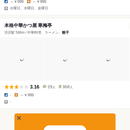
～￥999
～￥999
火曜日、水曜日、金曜日
本格中華かつ屋 寒梅亭
渋沢駅 586m / 中華料理、ラーメン、
餃子
3.16
29
958
人
人
-
～￥999
-