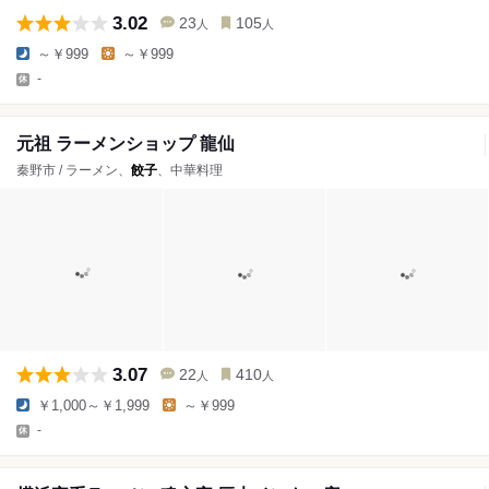
3.02
23
105
人
人
～￥999
～￥999
-
元祖 ラーメンショップ 龍仙
秦野市 / ラーメン、
餃子
、中華料理
3.07
22
410
人
人
￥1,000～￥1,999
～￥999
-