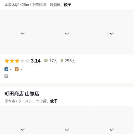
本厚木駅 428m / 中華料理、居酒屋、
餃子
3.14
17
256
人
人
-
-
-
町田商店 山際店
厚木市 / ラーメン、つけ麺、
餃子