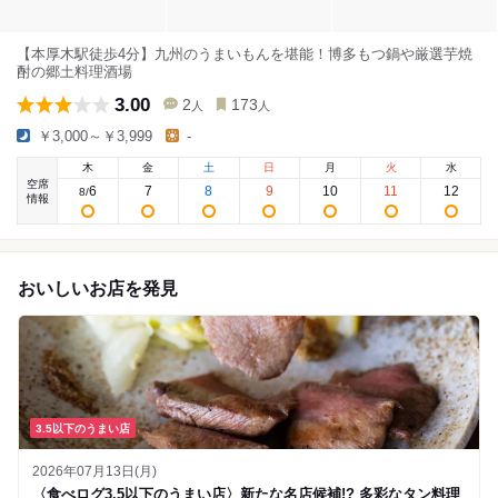
【本厚木駅徒歩4分】九州のうまいもんを堪能！博多もつ鍋や厳選芋焼
酎の郷土料理酒場
3.00
2
173
人
人
￥3,000～￥3,999
-
木
金
土
日
月
火
水
空席
6
7
8
9
10
11
12
8
/
情報
おいしいお店を発見
3.5以下のうまい店
2026年07月13日(月)
〈食べログ3.5以下のうまい店〉新たな名店候補!? 多彩なタン料理