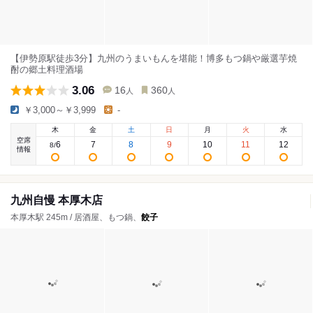
【伊勢原駅徒歩3分】九州のうまいもんを堪能！博多もつ鍋や厳選芋焼
酎の郷土料理酒場
3.06
16
360
人
人
￥3,000～￥3,999
-
木
金
土
日
月
火
水
空席
6
7
8
9
10
11
12
8
/
情報
九州自慢 本厚木店
本厚木駅 245m / 居酒屋、もつ鍋、
餃子