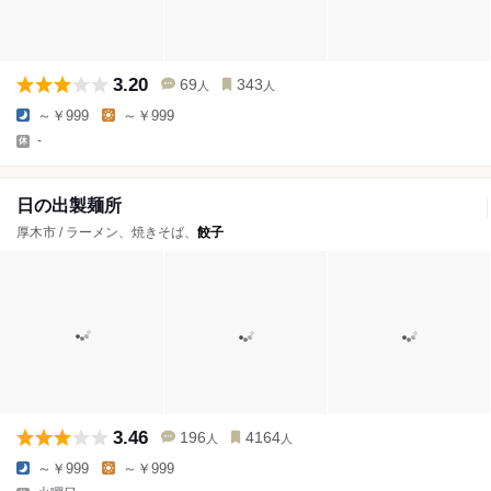
3.20
69
343
人
人
～￥999
～￥999
-
日の出製麺所
厚木市 / ラーメン、焼きそば、
餃子
3.46
196
4164
人
人
～￥999
～￥999