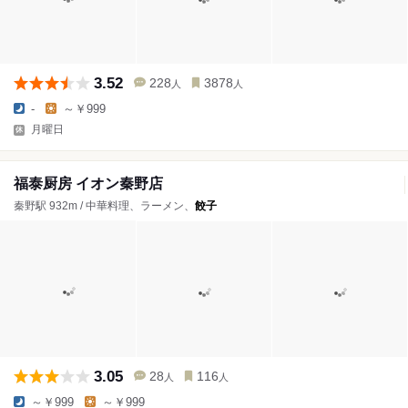
3.52
228
3878
人
人
-
～￥999
月曜日
福泰厨房 イオン秦野店
秦野駅 932m / 中華料理、ラーメン、
餃子
3.05
28
116
人
人
～￥999
～￥999