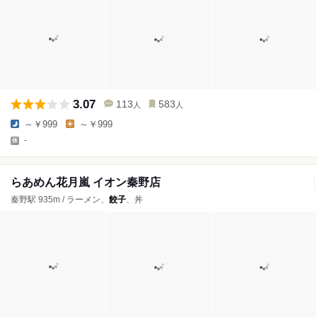
3.07
113
583
人
人
～￥999
～￥999
-
らあめん花月嵐 イオン秦野店
秦野駅 935m / ラーメン、
餃子
、丼