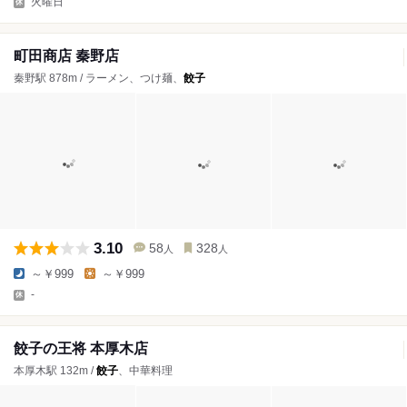
火曜日
町田商店 秦野店
秦野駅 878m / ラーメン、つけ麺、
餃子
3.10
58
328
人
人
～￥999
～￥999
-
餃子の王将 本厚木店
本厚木駅 132m /
餃子
、中華料理