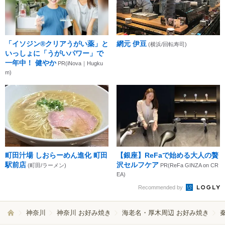
「イソジン®クリアうがい薬」と
網元 伊豆
(横浜/回転寿司)
いっしょに「うがいパワー」で
一年中！ 健やか
PR(iNova｜Hugku
m)
町田汁場 しおらーめん進化 町田
【銀座】ReFaで始める大人の贅
駅前店
沢セルフケア
(町田/ラーメン)
PR(ReFa GINZA on CR
EA)
Recommended by
神奈川
神奈川 お好み焼き
海老名・厚木周辺 お好み焼き