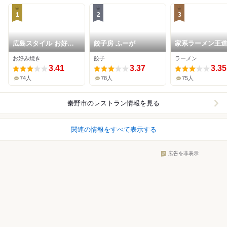
1
2
3
広島スタイル お好み
餃子房 ふーが
家系ラーメン王
焼 くじら
ふく家
お好み焼き
餃子
ラーメン
3.41
3.37
3.35
74人
78人
75人
秦野市
のレストラン情報を見る
関連の情報をすべて表示する
広告を非表示