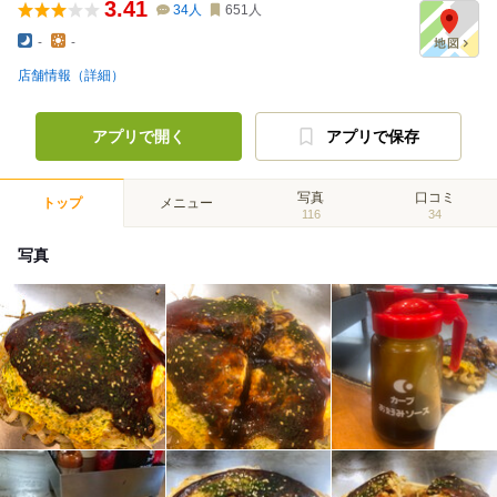
3.41
34
人
651
人
-
-
店舗情報（詳細）
アプリで開く
アプリで保存
写真
口コミ
トップ
メニュー
116
34
写真