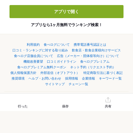
アプリで開く
アプリなら1ヶ月無料でランキング検索！
利用規約
食べログについて
携帯電話番号認証とは
口コミ・ランキングに対する取り組み
飲食店・飲食企業様向けサービス
食べログ店舗会員について
広告（メーカー・団体様等向け）について
機能改善要望
口コミガイドライン
食べログプレミアム
食べログプレミアム無料クーポン
ネット予約（リクエスト予約）
個人情報保護方針
外部送信（オプトアウト）
特定商取引法に基づく表記
推奨環境
ヘルプ・お問い合わせ
採用情報
企業情報
キーワード一覧
サイトマップ
チェーン一覧
言語：
English
简体中文
繁體中文
한국어
日本語
行った
保存
共有
©Kakaku.com, Inc.