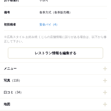
お子様連れ
子供可
備考
食券方式（食券販売機）
初投稿者
安全パイ
（4）
※広島スタイル お好み焼 くじらの店舗情報に誤りがある場合は、以下から修
正して下さい。
メニュー
写真
（116）
口コミ
（34）
地図