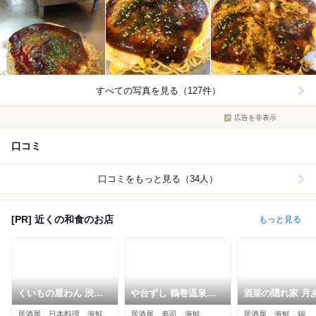
すべての写真を見る（127件）
広告を非表示
口コミ
口コミをもっと見る（34人）
[PR] 近くの和食のお店
もっと見る
くいもの屋わん 渋沢
や台ずし 鶴巻温泉駅
酒菜の隠れ家 月
店
北口町
り 秦野駅前店
居酒屋、日本料理、海鮮
居酒屋、寿司、海鮮
居酒屋、海鮮、鍋