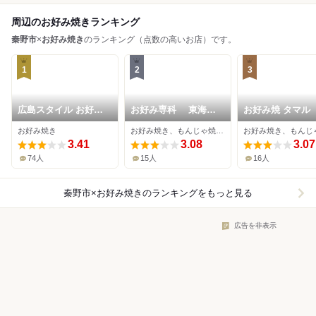
周辺のお好み焼きランキング
秦野市
×
お好み焼き
のランキング（点数の高いお店）です。
1
2
3
広島スタイル お好み
お好み専科 東海大
お好み焼 タマル
焼 くじら
学前店
お好み焼き
お好み焼き、もんじゃ焼き、居酒屋
3.41
3.08
3.07
74人
15人
16人
秦野市×お好み焼き
のランキングをもっと見る
広告を非表示