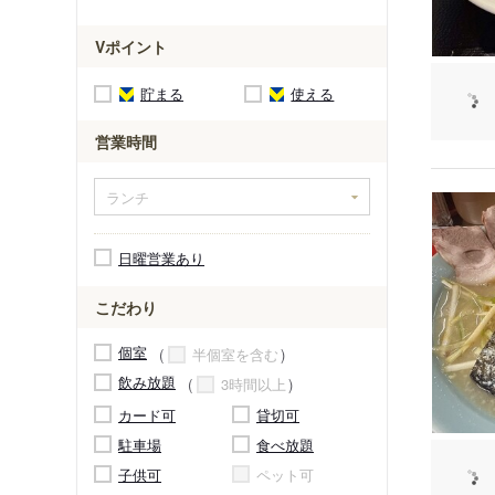
Vポイント
貯まる
使える
営業時間
日曜営業あり
こだわり
個室
半個室を含む
飲み放題
3時間以上
カード可
貸切可
駐車場
食べ放題
子供可
ペット可