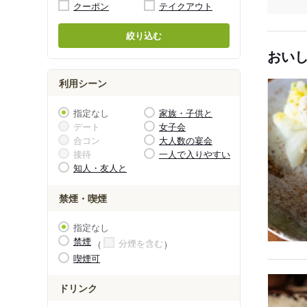
クーポン
テイクアウト
絞り込む
おい
利用シーン
指定なし
家族・子供と
デート
女子会
合コン
大人数の宴会
接待
一人で入りやすい
知人・友人と
禁煙・喫煙
指定なし
禁煙
分煙を含む
喫煙可
ドリンク