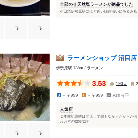
全部のせ天然塩ラーメンが絶品でした
小田急伊勢原駅にほど近い線路沿いにあるお店 店
ラーメンショップ 沼目店
3
伊勢原駅 738m / ラーメン
3.53
人
193
水曜日
～￥999
～￥999
人気店
２年前初訪時は開店して間もなかったからかお店
おすぎ6208(287)
by