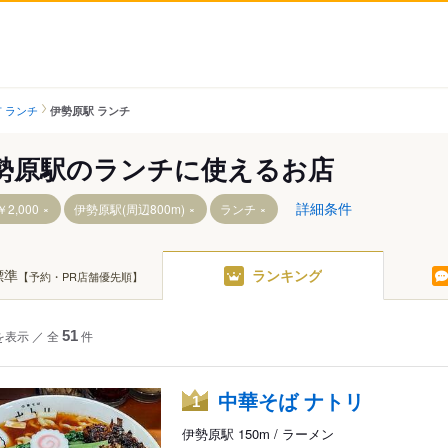
 ランチ
伊勢原駅 ランチ
勢原駅のランチに使えるお店
詳細条件
2,000
伊勢原駅(周辺800m)
ランチ
標準
ランキング
【予約・PR店舗優先順】
を表示
／
全
51
件
中華そば ナトリ
1
伊勢原駅 150m / ラーメン