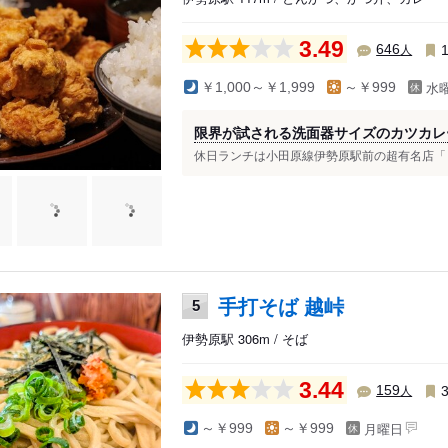
3.49
人
646
水
￥1,000～￥1,999
～￥999
限界が試される洗面器サイズのカツカレ
休日ランチは小田原線伊勢原駅前の超有名店「とん
手打そば 越峠
5
伊勢原駅 306m / そば
3.44
人
159
月曜日
～￥999
～￥999