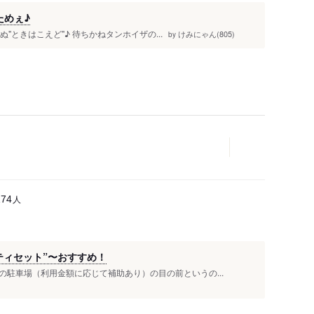
ためぇ♪
"ときはこえど"♪ 待ちかねタンホイザの...
けみにゃん(805)
by
人
174
ティセット”〜おすすめ！
駐車場（利用金額に応じて補助あり）の目の前というの...