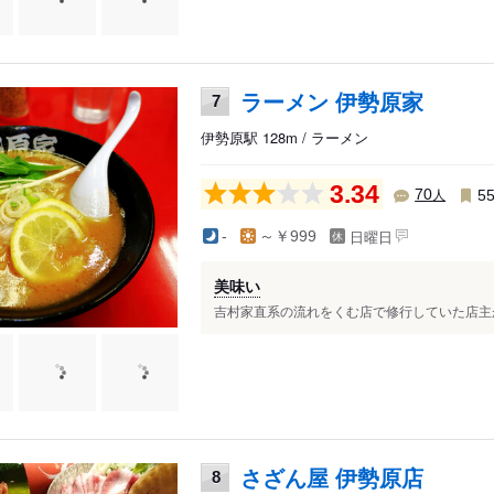
ラーメン 伊勢原家
7
伊勢原駅 128m / ラーメン
3.34
人
70
5
日曜日
-
～￥999
美味い
吉村家直系の流れをくむ店で修行していた店主が作
さざん屋 伊勢原店
8