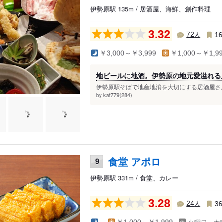
伊勢原駅 135m / 居酒屋、海鮮、創作料理
3.32
人
72
1
￥3,000～￥3,999
￥1,000～￥1,9
地ビールに地酒。伊勢原の地元愛溢れる
伊勢原駅そばで地産地消を大切にする居酒屋さん
kat779(284)
by
食堂 アポロ
9
伊勢原駅 331m / 食堂、カレー
3.28
人
24
3