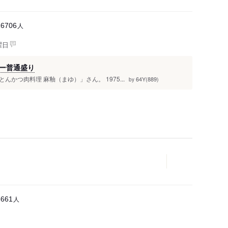
人
16706
曜日
ー普通盛り
かつ肉料理 麻釉（まゆ）」さん。 1975...
64Y(889)
by
人
3661