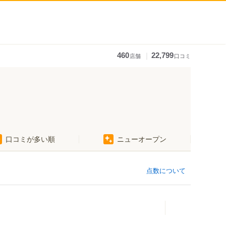
｜
460
22,799
店舗
口コミ
口コミが多い順
ニューオープン
点数について