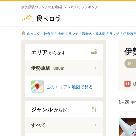
伊勢原駅のランチのお店(昼 ～ ￥2,000) ランキング
食べログ
食べログ
神奈川
神奈川 ランチ
海老名・厚木周辺 ランチ
伊勢原市
伊
エリア
から探す
昼～￥
伊勢原駅
800m
このエリアを地図で見る
1
～
20
件
ジャンル
から探す
すべて