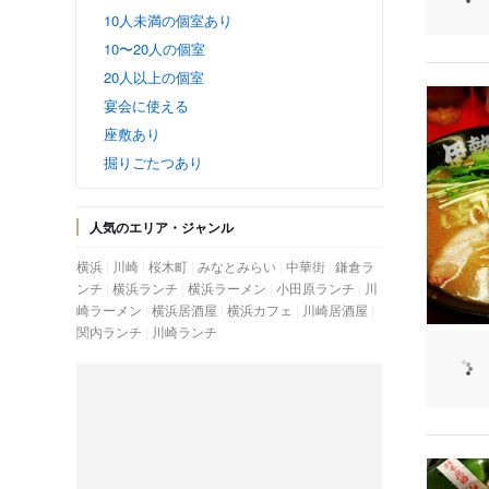
10人未満の個室あり
10〜20人の個室
20人以上の個室
宴会に使える
座敷あり
掘りごたつあり
人気のエリア・ジャンル
横浜
川崎
桜木町
みなとみらい
中華街
鎌倉ラ
ンチ
横浜ランチ
横浜ラーメン
小田原ランチ
川
崎ラーメン
横浜居酒屋
横浜カフェ
川崎居酒屋
関内ランチ
川崎ランチ