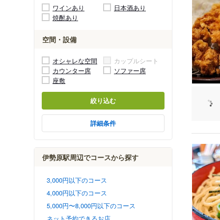
ワインあり
日本酒あり
焼酎あり
空間・設備
オシャレな空間
カップルシート
カウンター席
ソファー席
座敷
絞り込む
詳細条件
伊勢原駅周辺でコースから探す
3,000円以下のコース
4,000円以下のコース
5,000円〜8,000円以下のコース
ネット予約できるお店