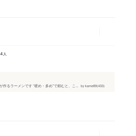
人
54
るラーメンです “硬め・多め”で頼むと、こ...
kame89(433)
by