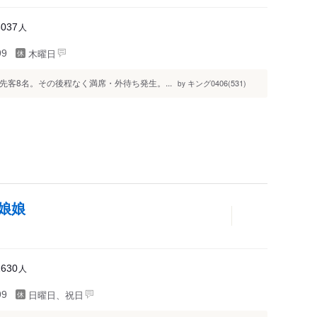
人
3037
木曜日
99
先客8名。その後程なく満席・外待ち発生。...
キング0406(531)
by
娘娘
人
2630
日曜日、祝日
99