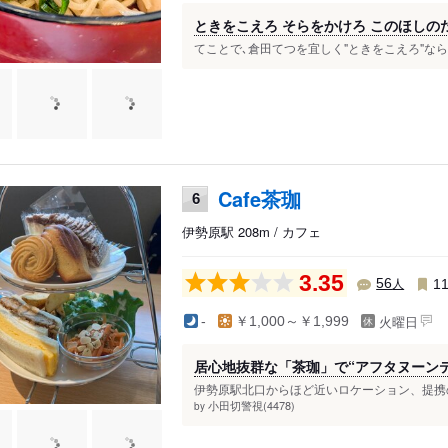
ときをこえろ そらをかけろ このほしの
てことで､倉田てつを宜しく"ときをこえろ"ならぬ
Cafe茶珈
6
伊勢原駅 208m / カフェ
3.35
人
56
1
火曜日
-
￥1,000～￥1,999
居心地抜群な「茶珈」で“アフタヌーン
伊勢原駅北口からほど近いロケーション、提携の
小田切警視(4478)
by