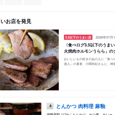
しいお店を発見
2026年07月1
3.5以下のうまい店
〈食べログ3.5以下のうま
火焼肉ホルモンうらら」の
おいしいもの好きのあの人に「食べロ
達人』の著者、小関尚紀さんに、神
とんかつ 肉料理 麻釉
4
伊勢原駅 117m / とんかつ、かつ丼、カレー