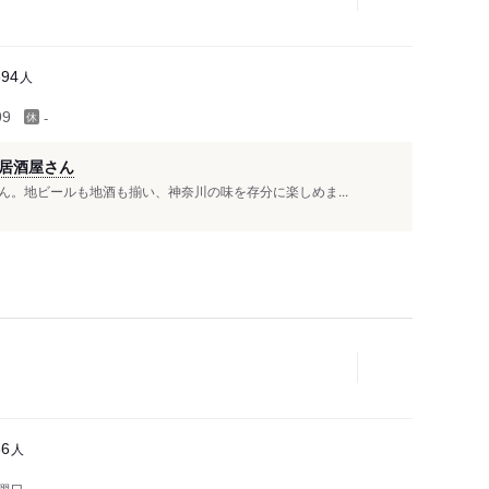
人
694
-
99
居酒屋さん
。地ビールも地酒も揃い、神奈川の味を存分に楽しめま...
人
66