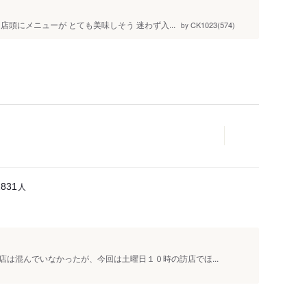
頭にメニューが とても美味しそう 迷わず入...
CK1023(574)
by
人
2831
は混んでいなかったが、今回は土曜日１０時の訪店でほ...