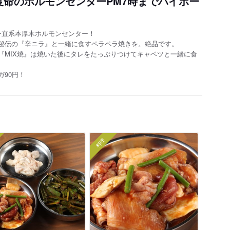
度命のホルモンセンターPM7時までハイボー
ー直系本厚木ホルモンセンター！
秘伝の『辛ニラ』と一緒に食すペラペラ焼きを。絶品です。
『MIX焼』は焼いた後にタレをたっぷりつけてキャベツと一緒に食
ガ90円！
料理