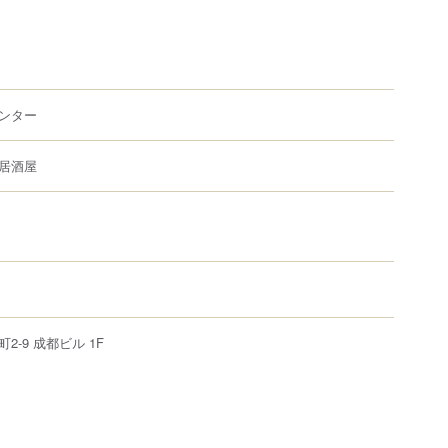
ンター
居酒屋
町
2-9
成都ビル 1F