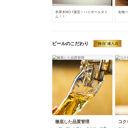
本厚木NO.1激安！ハイボールタイ
名物
ム！！
ビールのこだわり
徹底した品質管理
コク
「ザ・プレミアム・モルツ」の香
クリ