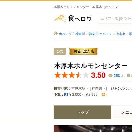
本厚木ホルモンセンター - 本厚木（ホルモン）
食べログ
食べログ
神奈川
神奈川 ホルモン
海老名・厚
公式
本厚木ホルモンセンター
3.50
253
人
最寄り駅：
本厚木駅
[
神奈川
]
ジャンル：
ホ
予算：
￥2,000～￥2,999
-
トップ
メニ