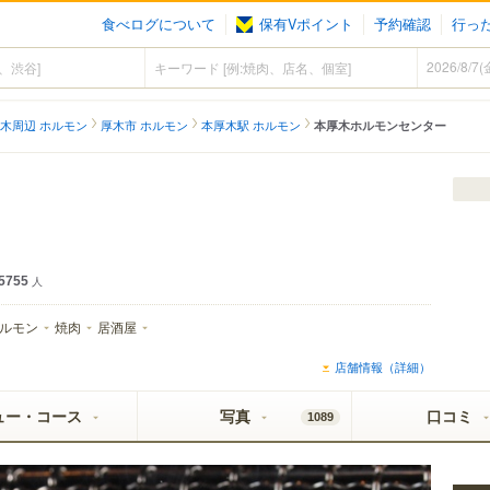
食べログについて
保有Vポイント
予約確認
行っ
木周辺 ホルモン
厚木市 ホルモン
本厚木駅 ホルモン
本厚木ホルモンセンター
5755
人
ルモン
焼肉
居酒屋
店舗情報（詳細）
ュー・コース
写真
口コミ
1089