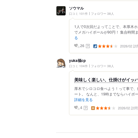
ソウマル
口コミ 101件
フォロワー 38人
1人で0次回だよってことで、本厚木
でメガハイボールが90円！ 集合時間ま
る
2026/02 訪
？
26
yuka福cp
口コミ 104件
フォロワー 38人
美味しく楽しい、仕掛けがイッ
厚木でシロコロ食べよう！って事で、
ート。 なんと、19時までならハイボー
詳細を見る
2026/02 訪問
？
4