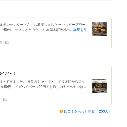
ホルモンセンターさんにお邪魔しました〜 ハッピーアワー
で50分。サクッと呑みたい！ 本厚木駅改札出...
詳細を見
問
1回
パイだ～！
行ってきました。 昼飲みじゃ～！と、午後３時からスタ
ル50円、メガハイボール90円！お通しのキャベセンは...
1回
口コミ
をもっと見る （
253
人）