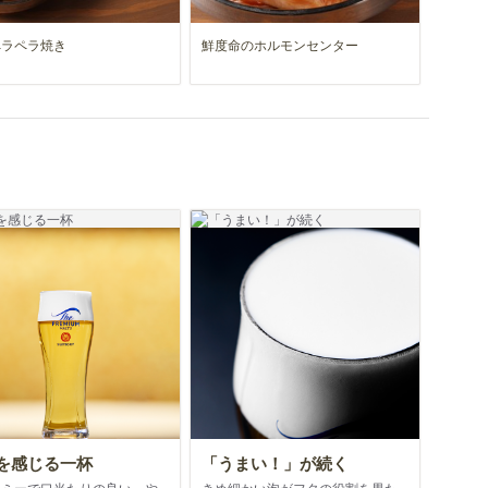
ペラペラ焼き
鮮度命のホルモンセンター
を感じる一杯
「うまい！」が続く
ーミーで口当たりの良い、や
きめ細かい泡がフタの役割を果た