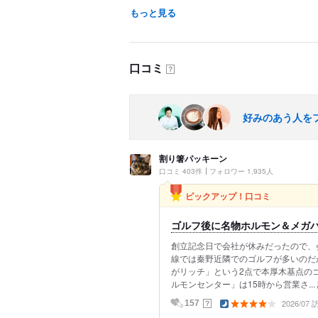
もっと見る
口コミ
？
好みのあう人を
割り箸パッキーン
口コミ 403件
フォロワー 1,935人
ピックアップ！口コミ
ゴルフ後に名物ホルモン＆メガハ
創立記念日で会社が休みだったので、
線では秦野近隣でのゴルフが多いのだ
がリッチ」という2点で本厚木基点の
ルモンセンター」は15時から営業さ...
2026/07
？
157