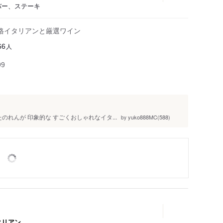
バー、ステーキ
格イタリアンと厳選ワイン
人
66
99
のれんが 印象的な すごくおしゃれなイタ...
yuko888MC(588)
by
タリアン