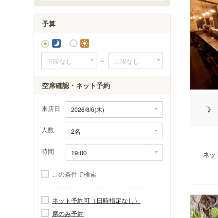
相模大塚
予算
～
空席確認・ネット予約
来店日
人数
時間
ネッ
この条件で検索
ネット予約可（日時指定なし）
席のみ予約