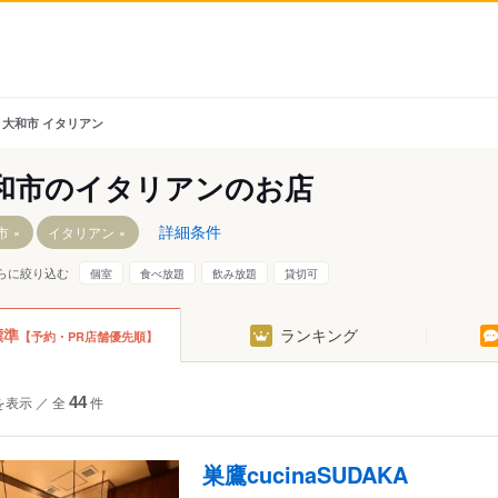
大和市 イタリアン
和市のイタリアンのお店
詳細条件
市
イタリアン
らに絞り込む
個室
食べ放題
飲み放題
貸切可
駅
標準
ランキング
【予約・PR店舗優先順】
を表示
／
全
44
件
駅
巣鷹cucinaSUDAKA
駅