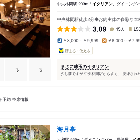
中央林間駅 233m /
イタリアン
、ダイニング
駅
中央林間駅徒歩2分◆お肉主体の多彩な本
3.09
人
45
15
￥8,000～￥9,999
￥6,000～￥7,9
貯まる・使える
まさに珠玉のイタリアン
少し前ですが 中央林間駅からすぐ、 洗練された
ト予約
空席情報
海月亭
大和駅 555m / ダイニングバー、居酒屋、
イ