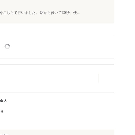
ちらで行いました。 駅から歩いて30秒、便...
人
55
99