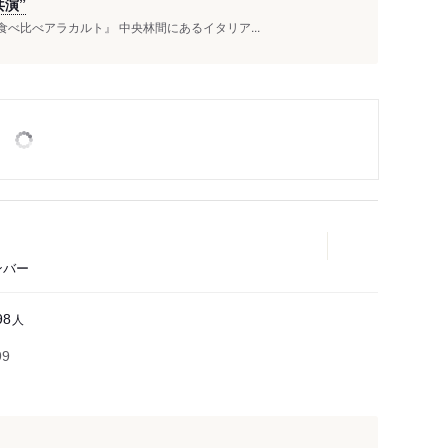
演”
べ比べアラカルト』 中央林間にあるイタリア...
ンバー
人
98
99