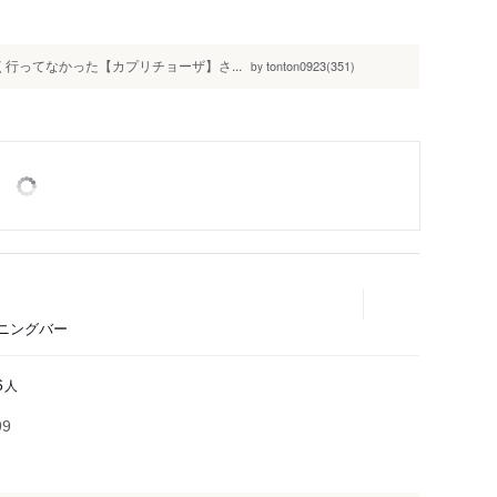
〜暫く行ってなかった【カプリチョーザ】さ...
tonton0923(351)
by
ニングバー
人
6
99