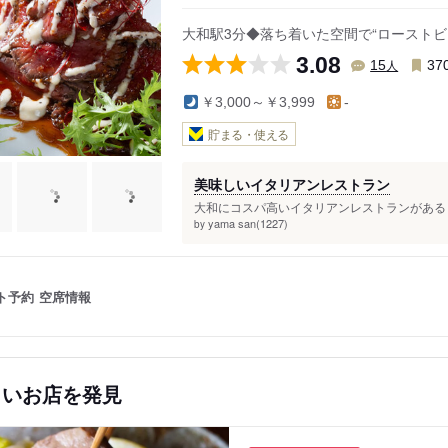
大和駅3分◆落ち着いた空間で“ロースト
3.08
人
15
37
￥3,000～￥3,999
-
貯まる・使える
美味しいイタリアンレストラン
大和にコスパ高いイタリアンレストランがある 
yama san(1227)
by
ト予約
空席情報
しいお店を発見