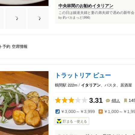
中央林間のお勧めイタリアン
この日は娘達夫婦と妻の弟夫婦で遅めの新年会をこ
釣バカまっど(996)
by
ト予約
空席情報
トラットリア ピュー
鶴間駅 222m /
イタリアン
、パスタ、居酒屋
3.31
人
48
14
￥3,000～￥3,999
￥1,000～￥1,9
貯まる・使える