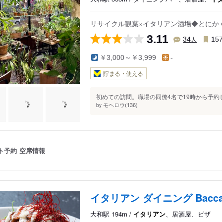
リサイクル観葉×イタリアン酒場◆とにか
3.11
人
34
15
￥3,000～￥3,999
-
貯まる・使える
初めての訪問。職場の同僚4名で19時から予約
モヘロウ(136)
by
ト予約
空席情報
イタリアン ダイニング Bacca
大和駅 194m /
イタリアン
、居酒屋、ピザ