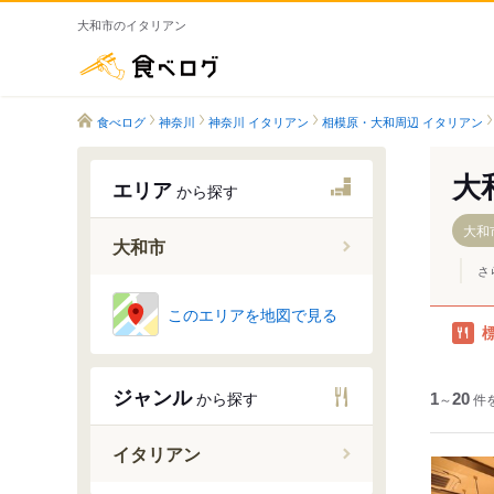
大和市のイタリアン
食べログ
食べログ
神奈川
神奈川 イタリアン
相模原・大和周辺 イタリアン
大
エリア
から探す
大和
大和市
さ
中央林間
このエリアを地図で見る
南林間駅
鶴間駅
ジャンル
から探す
1
大和駅
～
20
件
桜ケ丘駅
イタリアン
高座渋谷
つきみ野