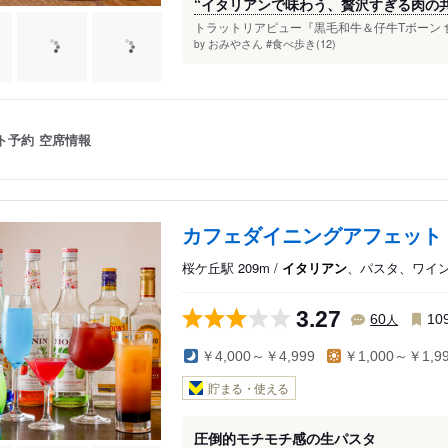
“イタリアンで味わう、贅沢すぎる肉の共
トラットリアピュー『黒毛和牛＆仔牛Tボーン 食
おみやさん #食べ歩き(12)
by
ト予約
空席情報
カフェダイニングアフェット
桜ケ丘駅 209m /
イタリアン
、パスタ、ワイ
3.27
人
60
10
￥4,000～￥4,999
￥1,000～￥1,9
貯まる・使える
圧倒的モチモチ感の生パスタ