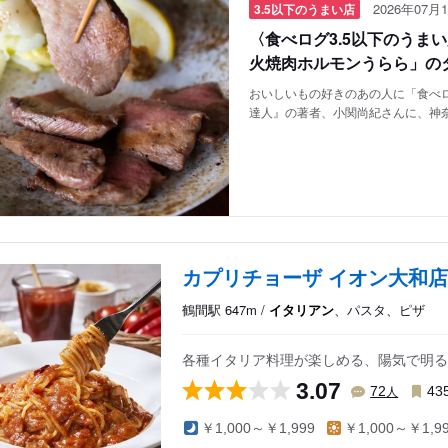
2026年07月1
3.5以下のうまい店
〈食べログ3.5以下のうま
火焼肉ホルモンうらら」の
おいしいもの好きのあの人に「食べロ
達人』の著者、小関尚紀さんに、神
カプリチョーザ イオン大和店
鶴間駅 647m /
イタリアン
、パスタ、ピザ
各種イタリア料理が楽しめる、陽気で明る
3.07
人
72
43
￥1,000～￥1,999
￥1,000～￥1,9