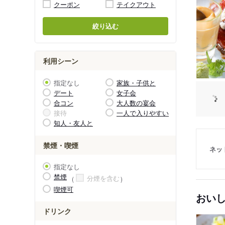
クーポン
テイクアウト
絞り込む
利用シーン
指定なし
家族・子供と
デート
女子会
合コン
大人数の宴会
接待
一人で入りやすい
知人・友人と
禁煙・喫煙
ネッ
指定なし
禁煙
分煙を含む
喫煙可
おい
ドリンク