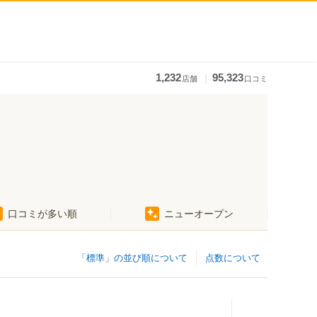
｜
1,232
95,323
店舗
口コミ
口コミが多い順
ニューオープン
「標準」の並び順について
点数について