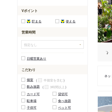
Vポイント
貯まる
使える
営業時間
日曜営業あり
こだわり
ネッ
個室
半個室を含む
飲み放題
3時間以上
カード可
貸切可
駐車場
食べ放題
子供可
ペット可