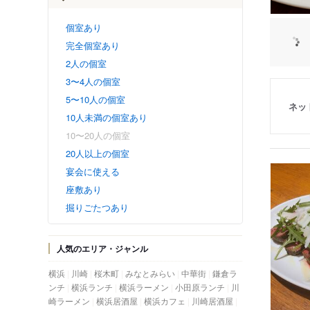
個室あり
完全個室あり
2人の個室
3〜4人の個室
5〜10人の個室
ネッ
10人未満の個室あり
10〜20人の個室
20人以上の個室
宴会に使える
座敷あり
掘りごたつあり
人気のエリア・ジャンル
横浜
川崎
桜木町
みなとみらい
中華街
鎌倉ラ
ンチ
横浜ランチ
横浜ラーメン
小田原ランチ
川
崎ラーメン
横浜居酒屋
横浜カフェ
川崎居酒屋