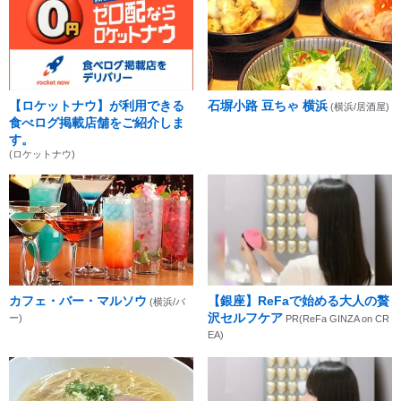
【ロケットナウ】が利用できる
石塀小路 豆ちゃ 横浜
(横浜/居酒屋)
食べログ掲載店舗をご紹介しま
す。
(ロケットナウ)
カフェ・バー・マルソウ
【銀座】ReFaで始める大人の贅
(横浜/バ
沢セルフケア
ー)
PR(ReFa GINZA on CR
EA)