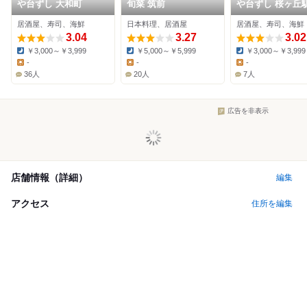
や台ずし 大和町
旬菜 筑前
や台ずし 桜ヶ丘
口町
居酒屋、寿司、海鮮
日本料理、居酒屋
居酒屋、寿司、海鮮
3.04
3.27
3.02
￥3,000～￥3,999
￥5,000～￥5,999
￥3,000～￥3,999
Dinner:
Dinner:
Dinner:
-
-
-
Lunch:
Lunch:
Lunch:
36人
20人
7人
広告を非表示
店舗情報（詳細）
編集
アクセス
住所を編集