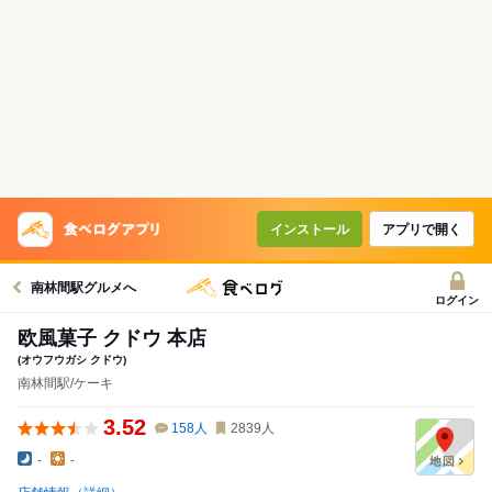
インストール
アプリで開く
南林間駅グルメへ
ログイン
欧風菓子 クドウ 本店
(オウフウガシ クドウ)
南林間駅/ケーキ
3.52
158
人
2839
人
-
-