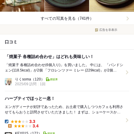
すべての写真を見る（741件）
広告を非表示
口コミ
「焼菓子 各種詰め合わせ」はどれも美味しい！
「焼菓子 各種詰め合わせ(6個入り)」を買いました。 中には、 「バンドシ
ェン(118.5kcal)」が2個 「フロレンツァー ミレー (229kcal)」が2個
「レ...
りくsoma
（120）
2025/09 訪問
1回
ハーブティでほっと一息！
エンガディーナが好評であったため、お土産で購入しつつカフェも利用さ
せてもらおうと訪問させていただきました！ まずは、ショーケースから
ケーキを選び席に着きます！ 初夏を思わせ...
3.3
Dinner:
3.4
Lunch:
KEY015
（172）