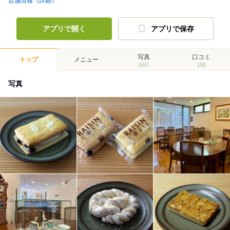
店舗情報（詳細）
アプリで開く
アプリで保存
写真
口コミ
トップ
メニュー
653
158
写真