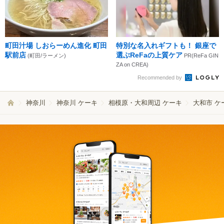
町田汁場 しおらーめん進化 町田
特別な名入れギフトも！ 銀座で
駅前店
選ぶReFaの上質ケア
(町田/ラーメン)
PR(ReFa GIN
ZA on CREA)
Recommended by
神奈川
神奈川 ケーキ
相模原・大和周辺 ケーキ
大和市 ケ