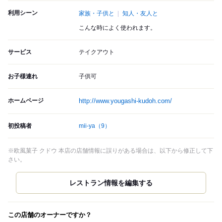
利用シーン
家族・子供と
知人・友人と
こんな時によく使われます。
サービス
テイクアウト
お子様連れ
子供可
ホームページ
http://www.yougashi-kudoh.com/
初投稿者
mii-ya
（9）
※欧風菓子 クドウ 本店の店舗情報に誤りがある場合は、以下から修正して下
さい。
この店舗のオーナーですか？