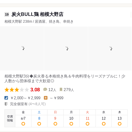
炭火BULL鶏 相模大野店
19
相模大野駅 238m / 居酒屋、焼き鳥、串焼き
相模大野駅3分◆炭火香る本格焼き鳥＆牛肉料理をリーズナブルに！少
人数から団体様まで大歓迎◎
3.08
12
279
人
人
￥2,000～￥2,999
～￥999
完全個室有
(4〜8人可)
金
土
日
月
火
水
木
空席
7
8
9
10
11
12
13
8
/
情報