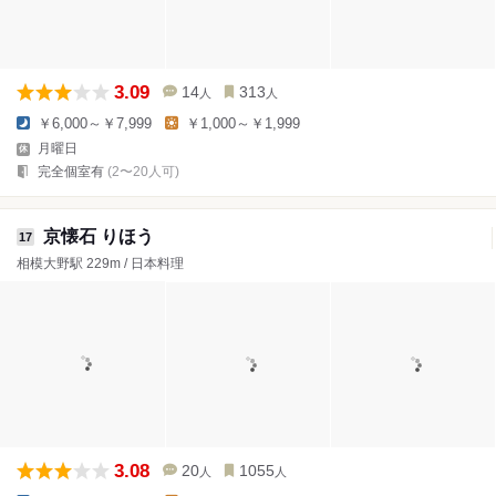
3.09
14
313
人
人
￥6,000～￥7,999
￥1,000～￥1,999
月曜日
完全個室有
(2〜20人可)
京懐石 りほう
17
相模大野駅 229m / 日本料理
3.08
20
1055
人
人