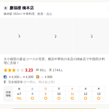
慶福楼 橋本店
8
橋本駅 392m / 中華料理、飲茶・点心
大小個室の宴会コースが充実。横浜中華街の名店の姉妹店で中国四大料
理に舌鼓！
3.23
60
1744
人
人
￥4,000～￥4,999
～￥999
完全個室有
(2〜30人、30人以上可)
金
土
日
月
火
水
木
空席
7
8
9
10
11
12
13
8
/
情報