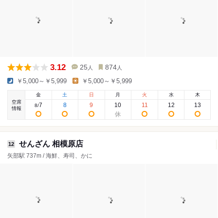
3.12
25
874
人
人
￥5,000～￥5,999
￥5,000～￥5,999
金
土
日
月
火
水
木
空席
7
8
9
10
11
12
13
8
/
情報
せんざん 相模原店
12
矢部駅 737m / 海鮮、寿司、かに