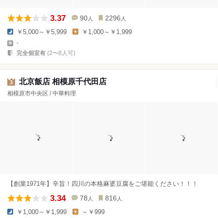
3.37
90
2296
人
人
￥5,000～￥5,999
￥1,000～￥1,999
-
完全個室有
(2〜8人可)
北京飯店 相模原千代田店
3
相模原市中央区 / 中華料理
【創業1971年】辛旨！四川の本格麻婆豆腐をご堪能ください！！！
3.34
78
816
人
人
￥1,000～￥1,999
～￥999