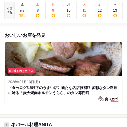
金
土
日
月
火
水
木
空席
7
8
9
10
11
12
13
8
/
情報
おいしいお店を発見
3.5以下のうまい店
2026年07月13日(月)
〈食べログ3.5以下のうまい店〉新たな名店候補!? 多彩なタン料理
に唸る「炭火焼肉ホルモンうらら」のタン専門店
ネパール料理ANITA
4