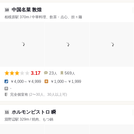
中国名菜 敦煌
10
相模原駅 370m / 中華料理、飲茶・点心、担々麺
3.17
23
569
人
人
￥4,000～￥4,999
￥1,000～￥1,999
-
完全個室有
(2〜30人、30人以上可)
ホルモンビストロ 瞬
11
淵野辺駅 329m / 焼肉、もつ鍋