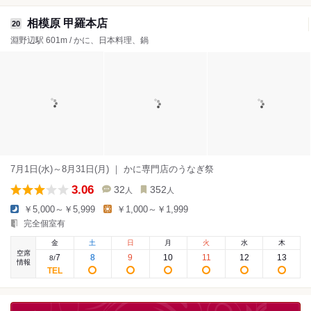
相模原 甲羅本店
20
淵野辺駅 601m / かに、日本料理、鍋
7月1日(水)～8月31日(月) ｜ かに専門店のうなぎ祭
3.06
32
352
人
人
￥5,000～￥5,999
￥1,000～￥1,999
完全個室有
金
土
日
月
火
水
木
空席
7
8
9
10
11
12
13
8
/
情報