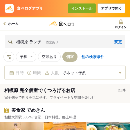
インストール
アプリで開く
ホーム
ログイン
変更
相模原 ランチ
個室あり
予算
空席あり
個室
他の検索条件
日時
時間
人数
でネット予約
相模原 完全個室でくつろげるお店
21
件
完全個室で周りを気にせず、プライベートな空間を楽しむ
美食家 でめきん
1
相模大野駅 505m / 食堂、日本料理、郷土料理