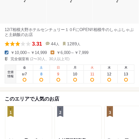
12/7相模大野ホテルセンチュリー１０FにOPEN!!相模牛のしゃぶしゃぶ
と土鍋飯のお店
3.31
44
1289
人
人
￥10,000～￥14,999
￥6,000～￥7,999
完全個室有
(2〜30人、30人以上可)
金
土
日
月
火
水
木
空席
7
8
9
10
11
12
13
8
/
情報
このエリアで人気のお店
1
2
3