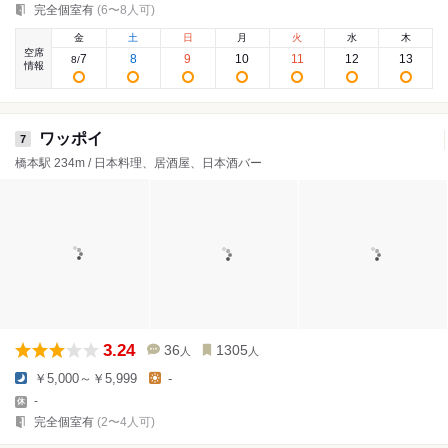
完全個室有
(6〜8人可)
金
土
日
月
火
水
木
空席
7
8
9
10
11
12
13
8
/
情報
ワッポイ
7
橋本駅 234m / 日本料理、居酒屋、日本酒バー
3.24
36
1305
人
人
￥5,000～￥5,999
-
-
完全個室有
(2〜4人可)