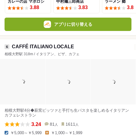
カレーの店 マボロシ
中村麺三郎商店
ラーメン 郷
3.88
3.83
3.8
アプリに切り替える
CAFFÉ ITALIANO LOCALE
6
相模大野駅 318m / イタリアン、ピザ、カフェ
相模大野駅4分◆薪窯ピッツァと手打ち生パスタを楽しめるイタリアン
カフェレストラン
3.24
81
1611
人
人
￥5,000～￥5,999
￥1,000～￥1,999