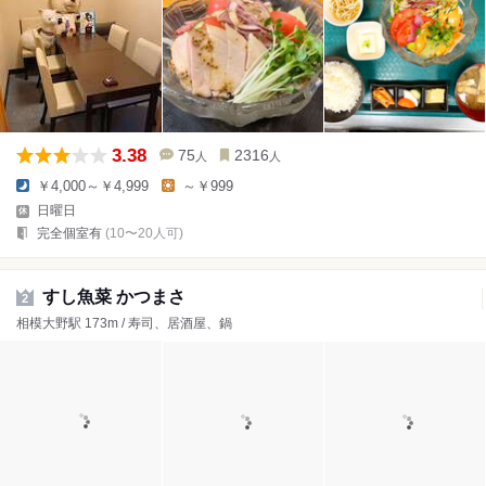
3.38
75
2316
人
人
￥4,000～￥4,999
～￥999
日曜日
完全個室有
(10〜20人可)
すし魚菜 かつまさ
2
相模大野駅 173m / 寿司、居酒屋、鍋