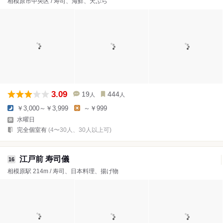
相模原市中央区 / 寿司、海鮮、天ぷら
3.09
19
444
人
人
￥3,000～￥3,999
～￥999
水曜日
完全個室有
(4〜30人、30人以上可)
江戸前 寿司儀
16
相模原駅 214m / 寿司、日本料理、揚げ物