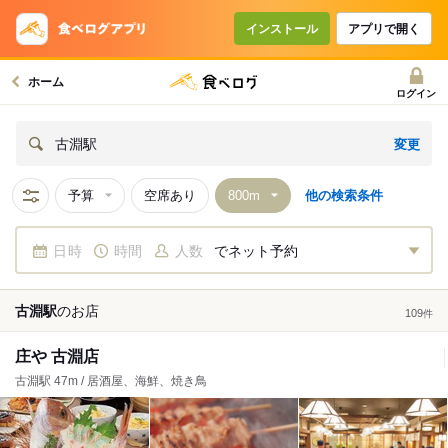
インストール
アプリで開く
ホーム
ログイン
変更
古淵駅
予算
空席あり
他の検索条件
日時
時間
人数
でネット予約
古淵駅
の
お店
109
件
庄や 古淵店
古淵駅 47m / 居酒屋、海鮮、焼き鳥