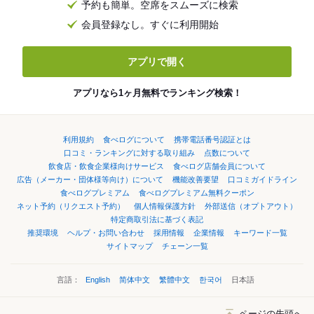
予約も簡単。空席をスムーズに検索
会員登録なし。すぐに利用開始
アプリで開く
アプリなら1ヶ月無料でランキング検索！
利用規約
食べログについて
携帯電話番号認証とは
口コミ・ランキングに対する取り組み
点数について
飲食店・飲食企業様向けサービス
食べログ店舗会員について
広告（メーカー・団体様等向け）について
機能改善要望
口コミガイドライン
食べログプレミアム
食べログプレミアム無料クーポン
ネット予約（リクエスト予約）
個人情報保護方針
外部送信（オプトアウト）
特定商取引法に基づく表記
推奨環境
ヘルプ・お問い合わせ
採用情報
企業情報
キーワード一覧
サイトマップ
チェーン一覧
言語：
English
简体中文
繁體中文
한국어
日本語
ページの先頭へ