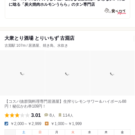
に唸る「炭火焼肉ホルモンうらら」のタン専門店
大衆とり酒場 とりいちず 古淵店
古淵駅 107m / 居酒屋、焼き鳥、水炊き
【コスパ抜群鶏料理専門居酒屋】生搾りレモンサワー＆ハイボール88
円！秘伝かわ串109円！
3.01
8
114
人
人
￥2,000～￥2,999
￥1,000～￥1,999
土
日
月
火
水
木
金