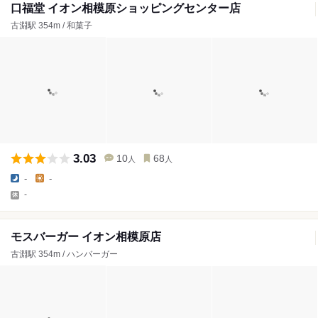
口福堂 イオン相模原ショッピングセンター店
古淵駅 354m / 和菓子
3.03
10
68
人
人
-
-
-
モスバーガー イオン相模原店
古淵駅 354m / ハンバーガー