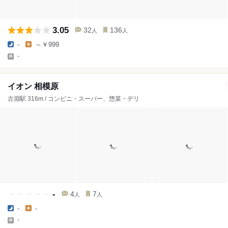
3.05
32
136
人
人
-
～￥999
-
イオン 相模原
古淵駅 316m / コンビニ・スーパー、惣菜・デリ
-
4
7
人
人
-
-
-