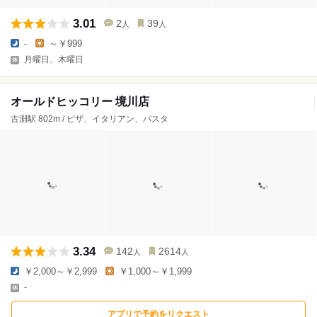
3.01
2
39
人
人
-
～￥999
月曜日、木曜日
オールドヒッコリー 境川店
古淵駅 802m / ピザ、イタリアン、パスタ
3.34
142
2614
人
人
￥2,000～￥2,999
￥1,000～￥1,999
-
アプリで予約をリクエスト