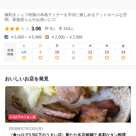
腕利きシェフ特製の本格ディナーを手頃に愉しめるアットホームな空
間。家族団らんやお祝いに◎
3.06
9
164
人
人
￥5,000～￥5,999
￥2,000～￥2,999
土
日
月
火
水
木
金
空席
8
9
10
11
12
13
14
8
/
情報
おいしいお店を発見
3.5以下のうまい店
2026年07月13日(月)
〈食べログ3.5以下のうまい店〉新たな名店候補!? 多彩なタン料理