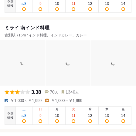
空席
8
9
10
11
12
13
14
8
/
情報
ミライ 南インド料理
古淵駅 716m / インド料理、インドカレー、カレー
3.38
70
1340
人
人
￥1,000～￥1,999
￥1,000～￥1,999
土
日
月
火
水
木
金
空席
8
9
10
11
12
13
14
8
/
情報