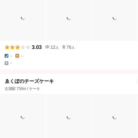
3.03
12
76
人
人
-
-
-
ゑくぼのチーズケーキ
古淵駅 758m / ケーキ