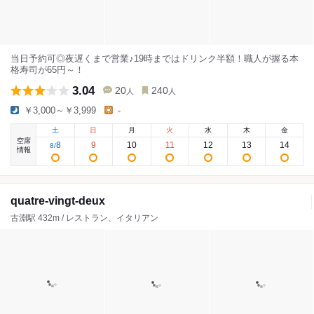
当日予約可◎夜遅くまで営業♪19時まではドリンク半額！職人が握る本
格寿司が65円～！
3.04
20
240
人
人
￥3,000～￥3,999
-
土
日
月
火
水
木
金
空席
8
9
10
11
12
13
14
8
/
情報
quatre-vingt-deux
古淵駅 432m / レストラン、イタリアン