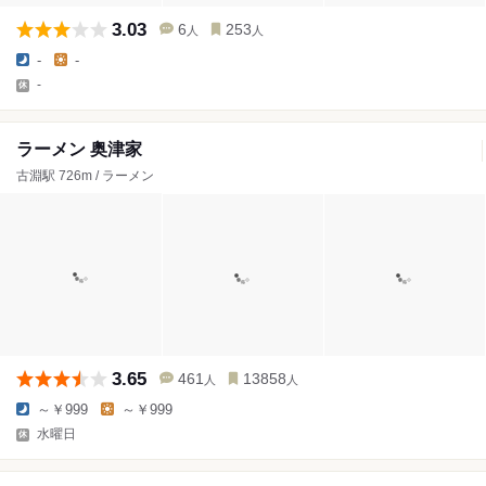
3.03
6
253
人
人
-
-
-
ラーメン 奥津家
古淵駅 726m / ラーメン
3.65
461
13858
人
人
～￥999
～￥999
水曜日