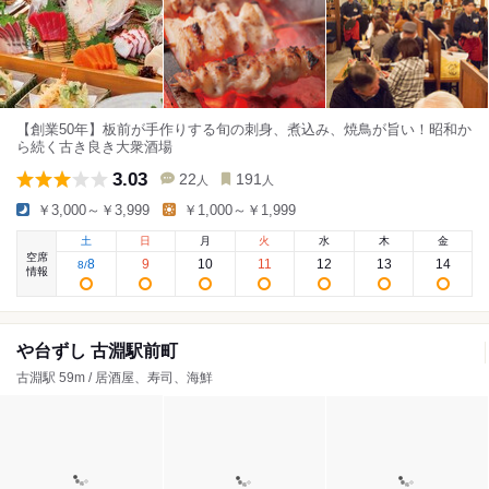
【創業50年】板前が手作りする旬の刺身、煮込み、焼鳥が旨い！昭和か
ら続く古き良き大衆酒場
3.03
22
191
人
人
￥3,000～￥3,999
￥1,000～￥1,999
土
日
月
火
水
木
金
空席
8
9
10
11
12
13
14
8
/
情報
や台ずし 古淵駅前町
古淵駅 59m / 居酒屋、寿司、海鮮