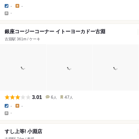
-
-
-
銀座コージーコーナー イトーヨーカドー古淵
古淵駅 361m / ケーキ
3.01
6
47
人
人
-
-
-
すし上等! 小淵店