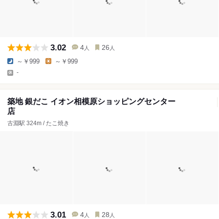
3.02
4
26
人
人
～￥999
～￥999
-
築地 銀だこ イオン相模原ショッピングセンター
店
古淵駅 324m / たこ焼き
3.01
4
28
人
人