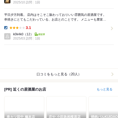
2025/10 訪問
1回
平日夕方到着。 店内はそこそこ賑わっておりいい雰囲気の居酒屋です。
串焼きにとてもこだわっている、お店とのことです。 メニューも豊富で
食事飲み物両方あきないくらいです！ 店...
3.1
Dinner:
k0k4k0
（12）
2025/03 訪問
1回
口コミをもっと見る（20人）
[PR] 近くの居酒屋のお店
もっと見る
串カツ田中 橋本店
庄や 小田急相模原店
焼肉バルKUIDAO