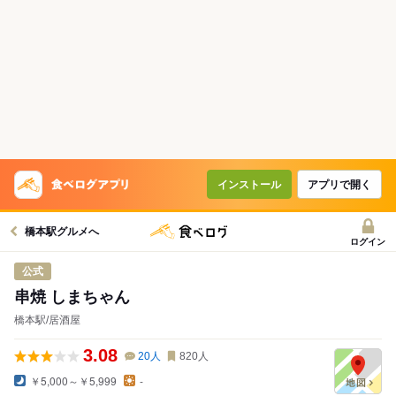
インストール
アプリで開く
橋本駅グルメへ
ログイン
公式
串焼 しまちゃん
橋本駅/居酒屋
3.08
20
人
820
人
￥5,000～￥5,999
-