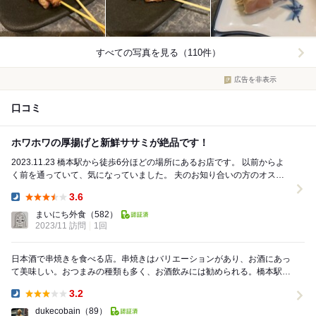
すべての写真を見る（110件）
広告を非表示
口コミ
ホワホワの厚揚げと新鮮ササミが絶品です！
2023.11.23 橋本駅から徒歩6分ほどの場所にあるお店です。 以前からよ
く前を通っていて、気になっていました。 夫のお知り合いの方のオスス
メのお店ということで、初訪店！...
3.6
Dinner:
まいにち外食
（582）
2023/11 訪問
1回
日本酒で串焼きを食べる店。串焼きはバリエーションがあり、お酒にあっ
て美味しい。おつまみの種類も多く、お酒飲みには勧められる。橋本駅か
らは歩ける距離だが、少し距離はある。提供速度が速...
3.2
Dinner:
dukecobain
（89）