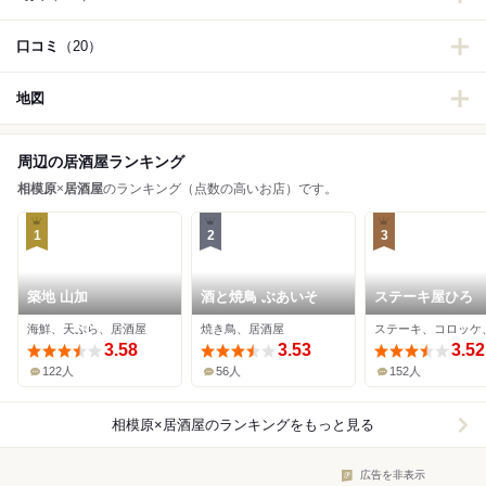
口コミ
（20）
地図
周辺の居酒屋ランキング
相模原
×
居酒屋
のランキング（点数の高いお店）です。
1
2
3
築地 山加
酒と焼鳥 ぶあいそ
ステーキ屋ひろ
海鮮、天ぷら、居酒屋
焼き鳥、居酒屋
3.58
3.53
3.52
122人
56人
152人
相模原×居酒屋
のランキングをもっと見る
広告を非表示