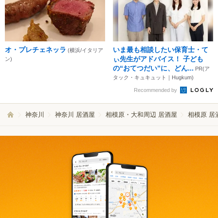
オ・プレチェネッラ
いま最も相談したい保育士・て
(横浜/イタリア
ぃ先生がアドバイス！ 子ども
ン)
の“おてつだい”に、どん...
PR(ア
タック・キュキュット｜Hugkum)
Recommended by
神奈川
神奈川 居酒屋
相模原・大和周辺 居酒屋
相模原 居