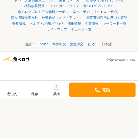
食べログ店舗会員について
広告（メーカー・団体様等向け）について
機能改善要望
口コミガイドライン
食べログプレミアム
食べログプレミアム無料クーポン
ネット予約（リクエスト予約）
個人情報保護方針
外部送信（オプトアウト）
特定商取引法に基づく表記
推奨環境
ヘルプ・お問い合わせ
採用情報
企業情報
キーワード一覧
サイトマップ
チェーン一覧
言語：
English
简体中文
繁體中文
한국어
日本語
©Kakaku.com, Inc.
電話
行った
保存
共有