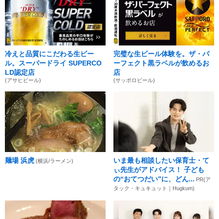
冷えと品質にこだわる生ビー
完璧な生ビール体験を。ザ・パ
ル。スーパードライ SUPERCO
ーフェクト黒ラベルが飲めるお
LD認定店
店
(アサヒビール)
(サッポロビール)
麺場 浜虎
いま最も相談したい保育士・て
(横浜/ラーメン)
ぃ先生がアドバイス！ 子ども
の“おてつだい”に、どん...
PR(ア
タック・キュキュット｜Hugkum)