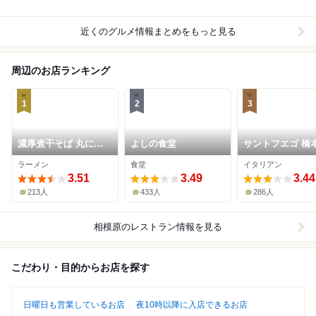
近くのグルメ情報まとめをもっと見る
周辺のお店ランキング
1
2
3
濃厚煮干そば 丸にた
よしの食堂
サントフエゴ 橋
ちばな
ラーメン
食堂
イタリアン
3.51
3.49
3.44
213人
433人
286人
相模原
のレストラン情報を見る
こだわり・目的からお店を探す
日曜日も営業しているお店
夜10時以降に入店できるお店