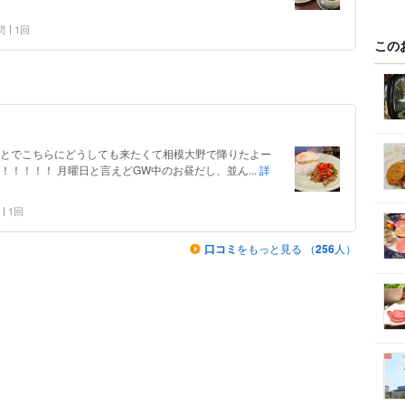
問
1回
この
ことでこちらにどうしても来たくて相模大野で降りたよー
！！！！！ 月曜日と言えどGW中のお昼だし、並ん...
詳
1回
口コミ
をもっと見る （
256
人）