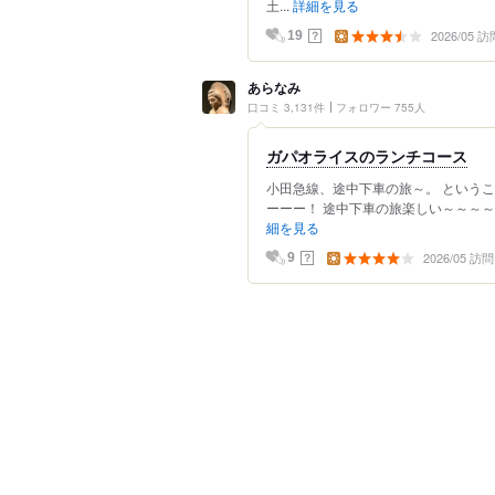
土...
詳細を見る
2026/05 訪
？
19
あらなみ
口コミ 3,131件
フォロワー 755人
ガパオライスのランチコース
小田急線、途中下車の旅～。 という
ーーー！ 途中下車の旅楽しい～～～～
細を見る
2026/05 訪問
？
9