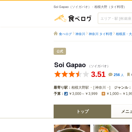
Soi Gapao（ソイガパオ） - 相模大野（タイ料理）
食べログ
食べログ
神奈川
神奈川 タイ料理
相模原・大
公式
Soi Gapao
（ソイガパオ）
3.51
256
人
最寄り駅：
相模大野駅
[
神奈川
]
ジャンル：
予算：
￥3,000～￥3,999
￥1,000～￥1,9
トップ
メニ