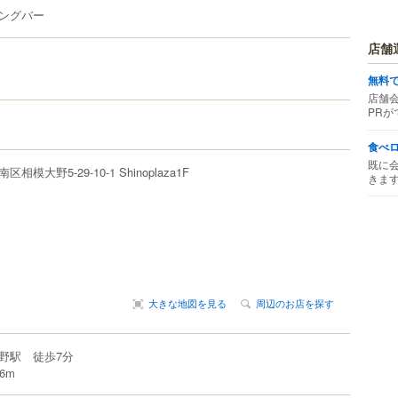
ングバー
店舗
無料
店舗
PRが
食べ
既に
南区
相模大野
5-29-10-1
Shinoplaza1F
きま
大きな地図を見る
周辺のお店を探す
野駅 徒歩7分
6m