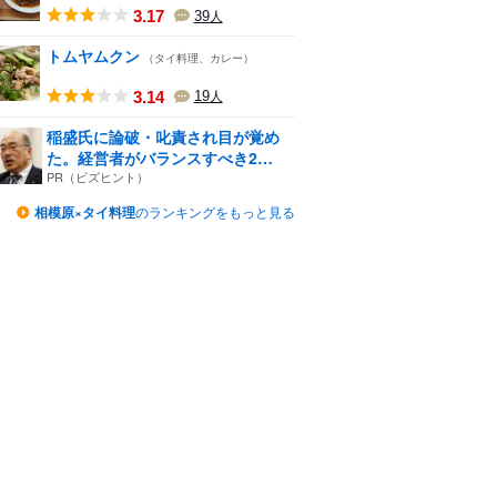
3.17
39
人
トムヤムクン
（タイ料理、カレー）
3.14
19
人
稲盛氏に論破・叱責され目が覚め
た。経営者がバランスすべき2
つ...
PR（ビズヒント）
相模原×タイ料理
のランキングをもっと見る