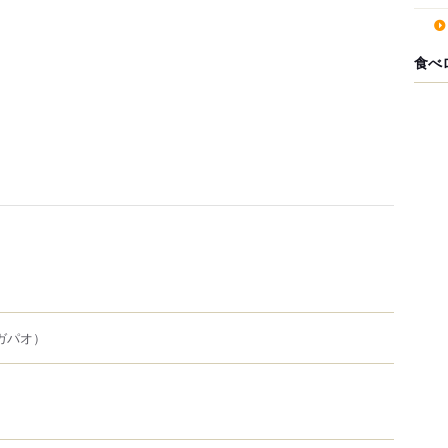
食べ
ガパオ）