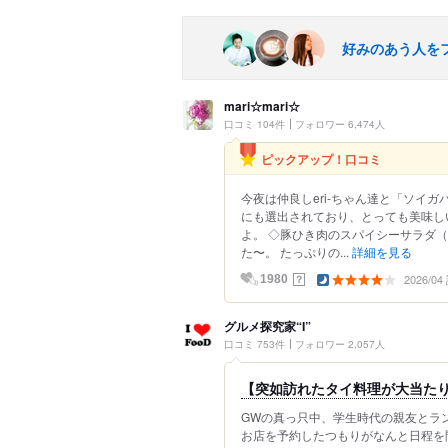
好みのあう人を
mari☆mari☆
口コミ 104件
フォロワー 6,474人
ピックアップ！口コミ
今夜は仲良しeri-ちゃん達と「ソイガ
にも選出されており、とっても美味し
よ。 ◇豚ひき肉のスパイシーサラダ（
た〜。 たっぷりの...
詳細を見る
2026/0
？
1980
グルメ探究家“I”
口コミ 753件
フォロワー 2,057人
【突如訪れたタイ料理が大当た
GWの真っ只中、学生時代の親友とラ
お店を予約したつもりがなんと日程を