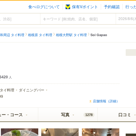
食べログについて
保有Vポイント
予約確認
行っ
和周辺 タイ料理
相模原 タイ料理
相模大野駅 タイ料理
Soi Gapao
6420
人
タイ料理
ダイニングバー
99
店舗情報（詳細）
ュー・コース
写真
口コミ
1278