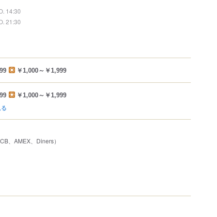
O. 14:30
O. 21:30
99
￥1,000～￥1,999
99
￥1,000～￥1,999
見る
JCB、AMEX、Diners）