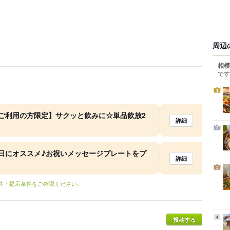
周辺
相模
です
1
ご利用の方限定】サクッと飲みに☆単品飲放2
詳細
2
日にオススメ♪お祝いメッセージプレートをプ
詳細
3
条件・提示条件をご確認ください。
4
投稿する