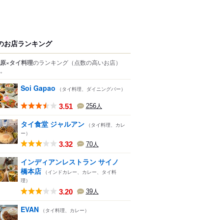
のお店ランキング
原×タイ料理
のランキング
（点数の高いお店）
。
Soi Gapao
（タイ料理、ダイニングバー）
3.51
256
人
タイ食堂 ジャルアン
（タイ料理、カレ
ー）
3.32
70
人
インディアンレストラン サイノ
橋本店
（インドカレー、カレー、タイ料
理）
3.20
39
人
EVAN
（タイ料理、カレー）