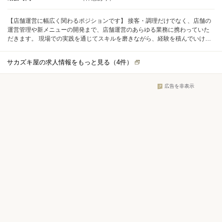
【店舗運営に幅広く関わるポジションです】 接客・調理だけでなく、店舗の
運営管理や新メニューの開発まで、店舗運営のあらゆる業務に携わっていた
だきます。 現場での実践を通じてスキルを磨きながら、経験を積んでいける
環境です。 将来的には、店長や料理長として店舗をリードし、さらにその先
の経営幹部へのキャリアアップも可能。 希望や適性に応じて、独立して自分
サカズキ屋の求人情報をもっと見る（
4
件）
のお店を持つ道も開かれています。 まずは現場での調理・接客からスタート
し、段階的にステップアップしていきましょう。
広告を非表示