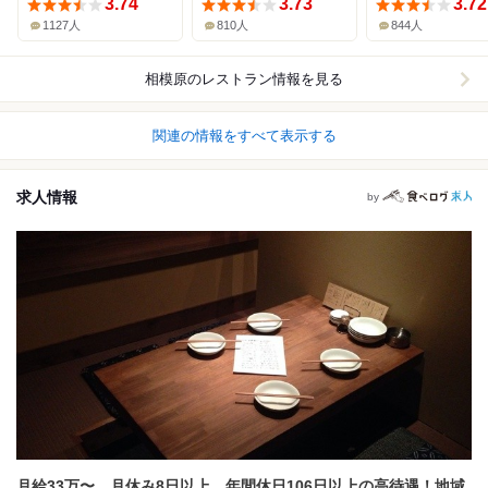
3.74
3.73
3.72
1127人
810人
844人
相模原
のレストラン情報を見る
関連の情報をすべて表示する
求人情報
by
月給33万〜、月休み8日以上、年間休日106日以上の高待遇！地域