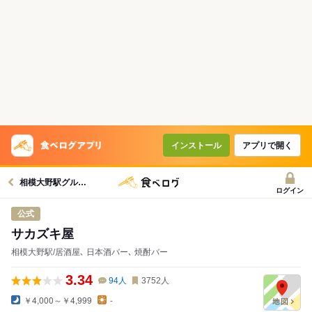
インストール
アプリで開く
相模大野駅グルメへ
ログイン
公式
サカズキ屋
相模大野駅/居酒屋､ 日本酒バー､ 焼酎バー
3.34
94
人
3752
人
￥4,000～￥4,999
-