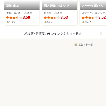
築地 山加
酒と焼鳥 ぶあいそ
ステーキ屋ひろ
海鮮、天ぷら、居酒屋
焼き鳥、居酒屋
3.58
3.53
3.52
122人
56人
152人
相模原×居酒屋
のランキングをもっと見る
広告を非表示