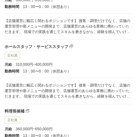
月給
360,000円~650,000円
勤務時間
13：00〜0：00（休憩あり）
【店舗運営に幅広く関わるポジションです】 接客・調理だけでなく、店舗の
運営管理や新メニューの開発まで、店舗運営のあらゆる業務に携わっていた
だきます。 現場での実践を通じてスキルを磨きながら、経験を積んでいける
環境です。 将来的には、店長や料理長として店舗をリードし、さらにその先
の経営幹部へのキャリアアップも可能。 希望や適性に応じて、独立して自分
ホールスタッフ・サービススタッフ
のお店を持つ道も開かれています。 まずは現場での調理・接客からスタート
し、段階的にステップアップしていきましょう。
正社員
月給
310,000円~400,000円
勤務時間
13：00〜0：00（休憩あり）
【店舗運営に幅広く関わるポジションです】 接客・調理だけでなく、店舗の
運営管理や新メニューの開発まで、店舗運営のあらゆる業務に携わっていた
だきます。 現場での実践を通じてスキルを磨きながら、経験を積んでいける
環境です。 将来的には、店長や料理長として店舗をリードし、さらにその先
の経営幹部へのキャリアアップも可能。 希望や適性に応じて、独立して自分
料理長候補
のお店を持つ道も開かれています。 まずは現場での調理・接客からスタート
し、段階的にステップアップしていきましょう。
正社員
月給
360,000円~650,000円
勤務時間
13：00〜0：00（休憩あり）