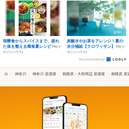
発酵食からスパイスまで、疲れ
炭酸水やお茶をアレンジ！夏の
た体を整える簡単夏レシピ
水分補給【クロワッサン】
PR(マ
PR(マ
ガジンハウス)
ガジンハウス)
Recommended by
神奈川
神奈川 居酒屋
相模原・大和周辺 居酒屋
相模原 居