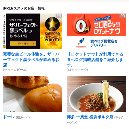
[PR]おススメのお店・情報
PR
PR
完璧な生ビール体験を。ザ・パ
【ロケットナウ】が利用できる
ーフェクト黒ラベルが飲めるお
食べログ掲載店舗をご紹介しま
店
す。
(サッポロビール)
(ロケットナウ)
ドーレ
博多 一風堂 横浜ポルタ店
(横浜/パン)
(横浜/ラ
ーメン)