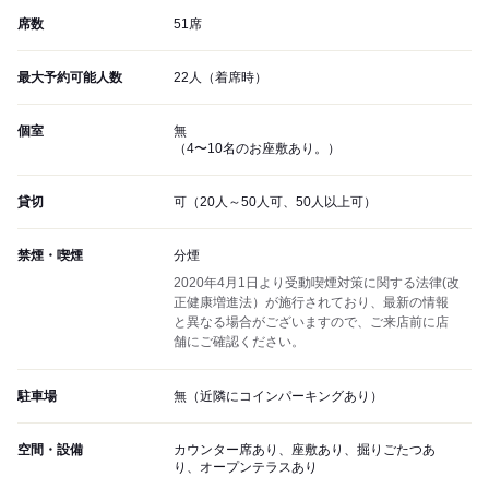
席数
51席
最大予約可能人数
22人（着席時）
個室
無
（4〜10名のお座敷あり。）
貸切
可（20人～50人可、50人以上可）
禁煙・喫煙
分煙
2020年4月1日より受動喫煙対策に関する法律(改
正健康増進法）が施行されており、最新の情報
と異なる場合がございますので、ご来店前に店
舗にご確認ください。
駐車場
無（近隣にコインパーキングあり）
空間・設備
カウンター席あり、座敷あり、掘りごたつあ
り、オープンテラスあり