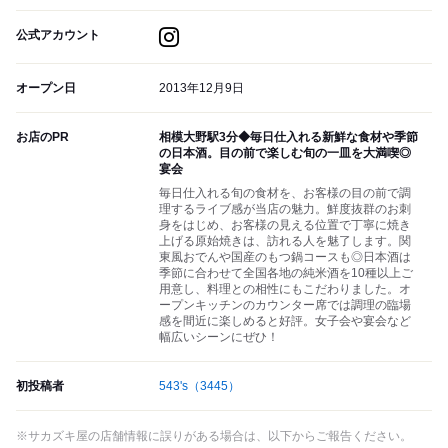
公式アカウント
オープン日
2013年12月9日
お店のPR
相模大野駅3分◆毎日仕入れる新鮮な食材や季節
の日本酒。目の前で楽しむ旬の一皿を大満喫◎
宴会
毎日仕入れる旬の食材を、お客様の目の前で調
理するライブ感が当店の魅力。鮮度抜群のお刺
身をはじめ、お客様の見える位置で丁寧に焼き
上げる原始焼きは、訪れる人を魅了します。関
東風おでんや国産のもつ鍋コースも◎日本酒は
季節に合わせて全国各地の純米酒を10種以上ご
用意し、料理との相性にもこだわりました。オ
ープンキッチンのカウンター席では調理の臨場
感を間近に楽しめると好評。女子会や宴会など
幅広いシーンにぜひ！
初投稿者
543's
（3445）
※サカズキ屋の店舗情報に誤りがある場合は、以下からご報告ください。