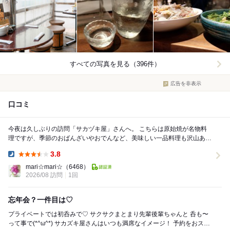
すべての写真を見る（396件）
広告を非表示
口コミ
今夜は久しぶりの訪問「サカヅキ屋」さんへ。 こちらは原始焼が名物料
理ですが、季節のおばんざいやおでんなど、美味しい一品料理も沢山あり
ますよ。 ◇鮎の原始焼 今の時期しか食...
3.8
Dinner:
mari☆mari☆
（6468）
2026/08 訪問
1回
忘年会？一件目は♡
プライベートでは初呑みで♡ サクサクまとまり先輩後輩ちゃんと 呑も〜
って事で(*^ω^*) サカズキ屋さんはいつも満席なイメージ！ 予約をおスス