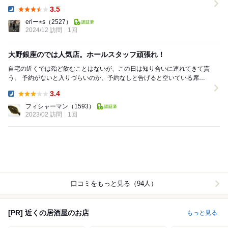
メします♡ ◇...
3.5
Dinner:
eriー⭐︎s
（2527）
2024/12 訪問
1回
大野銀座のでは人気店。ホールスタッフ頑張れ！
自宅の近くでは殆ど飲むことはないが、この日は知り合いに連れてきて貰
う。 予約がないと入りづらいのか、予約なしと告げると空いている席を
ホールスタッフが責任者に確認する。 壁側の二...
3.4
Dinner:
フィシャーマン
（1593）
2023/02 訪問
1回
口コミをもっと見る（94人）
[PR] 近くの居酒屋のお店
もっと見る