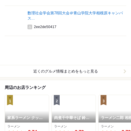
数理社会学会第78回大会＠青山学院大学相模原キャンパ
ス...
2ee2de50417
近くのグルメ情報まとめをもっと見る
周辺のお店ランキング
1
2
3
家系ラーメン クック
肉煮干中華そば 鈴木
ラーメン二郎 相
ら
ラーメン店
野店
ラーメン
ラーメン
ラーメン