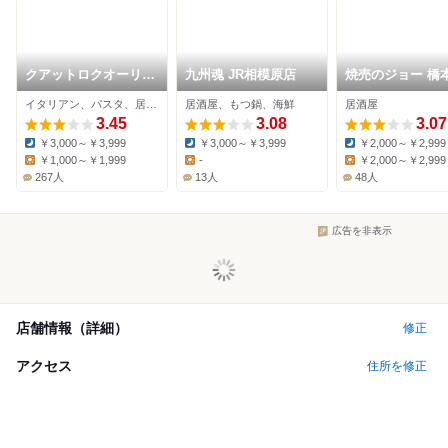
クアットロクオーリ
九州魂 JR相模原店
焼売のジョー 橋
ボーノ相模大野店
イタリアン、パスタ、居酒屋
居酒屋、もつ鍋、海鮮
居酒屋
3.45
3.08
3.07
￥3,000～￥3,999
￥3,000～￥3,999
￥2,000～￥2,999
Dinner:
Dinner:
Dinner:
￥1,000～￥1,999
-
￥2,000～￥2,999
Lunch:
Lunch:
Lunch:
267人
13人
48人
広告を非表示
店舗情報（詳細）
修正
アクセス
住所を修正