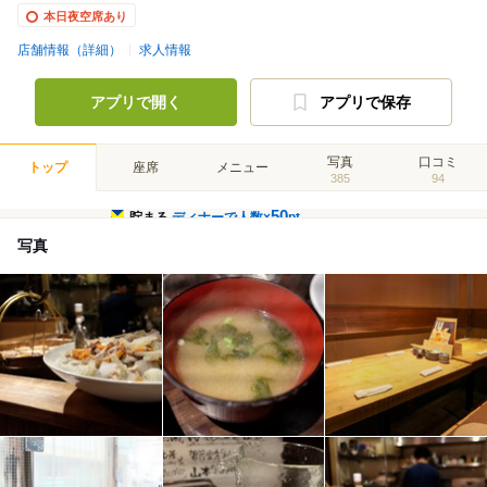
本日夜空席あり
店舗情報（詳細）
求人情報
アプリで開く
アプリで保存
写真
口コミ
トップ
座席
メニュー
385
94
50
貯まる
ディナーで人数×
pt
写真