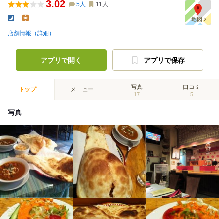
3.02
5
人
11
人
-
-
店舗情報（詳細）
アプリで開く
アプリで保存
写真
口コミ
トップ
メニュー
17
5
写真