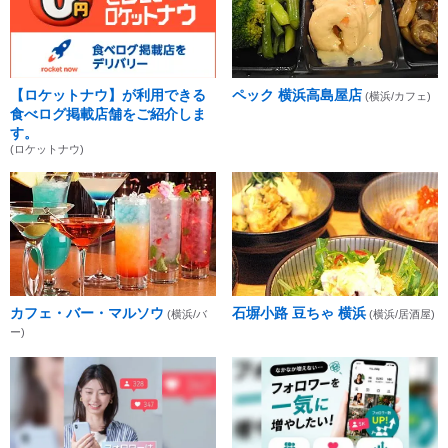
【ロケットナウ】が利用できる
ペック 横浜高島屋店
(横浜/カフェ)
食べログ掲載店舗をご紹介しま
す。
(ロケットナウ)
カフェ・バー・マルソウ
石塀小路 豆ちゃ 横浜
(横浜/バ
(横浜/居酒屋)
ー)