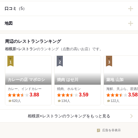
口コミ
（5）
地図
周辺のレストランランキング
相模原
×
レストラン
のランキング（点数の高いお店）です。
1
2
3
カレーの店 マボロシ
焼肉 はせ川
築地 山加
カレー、インドカレー
焼肉、ホルモン
海鮮、天ぷら、居酒
3.88
3.59
3.58
620人
134人
122人
相模原×レストラン
のランキングをもっと見る
広告を非表示