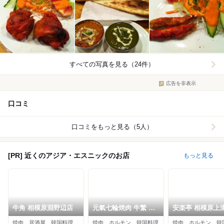
すべての写真を見る（24件）
広告を非表示
口コミ
口コミをもっと見る（5人）
[PR] 近くのアジア・エスニックのお店
もっと見る
牛角 相模原淵野辺店
元氣七輪焼肉 牛繁 相
安楽亭 相模原上
模大野店
焼肉、居酒屋、韓国料理
焼肉、ホルモン、韓国料理
焼肉、ホルモン、韓