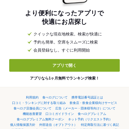
より便利になったアプリで
快適にお店探し
クイックな現在地検索。検索が快適に
予約も簡単。空席をスムーズに検索
会員登録なし。すぐに利用開始
アプリで開く
アプリなら1ヶ月無料でランキング検索！
利用規約
食べログについて
携帯電話番号認証とは
口コミ・ランキングに対する取り組み
飲食店・飲食企業様向けサービス
食べログ店舗会員について
広告（メーカー・団体様等向け）について
機能改善要望
口コミガイドライン
食べログプレミアム
食べログプレミアム無料クーポン
ネット予約（リクエスト予約）
個人情報保護方針
外部送信（オプトアウト）
特定商取引法に基づく表記