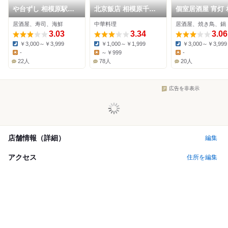
や台ずし 相模原駅南
北京飯店 相模原千代
個室居酒屋 宵灯 
口町
田店
大野店
居酒屋、寿司、海鮮
中華料理
居酒屋、焼き鳥、鍋
3.03
3.34
3.06
￥3,000～￥3,999
￥1,000～￥1,999
￥3,000～￥3,999
Dinner:
Dinner:
Dinner:
-
～￥999
-
Lunch:
Lunch:
Lunch:
22人
78人
20人
広告を非表示
店舗情報（詳細）
編集
アクセス
住所を編集