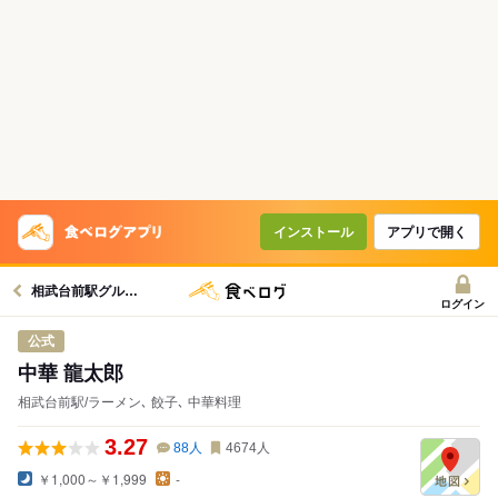
インストール
アプリで開く
相武台前駅グルメへ
ログイン
公式
中華 龍太郎
相武台前駅/ラーメン､ 餃子､ 中華料理
3.27
88
人
4674
人
￥1,000～￥1,999
-