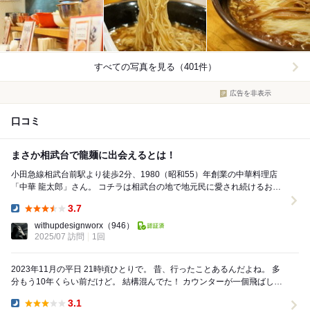
すべての写真を見る（401件）
広告を非表示
口コミ
まさか相武台で龍麺に出会えるとは！
小田急線相武台前駅より徒歩2分、1980（昭和55）年創業の中華料理店
「中華 龍太郎」さん。 コチラは相武台の地で地元民に愛され続けるお店
であり、NEWS・小山慶一郎さんの実...
3.7
Dinner:
withupdesignworx
（946）
2025/07 訪問
1回
2023年11月の平日 21時頃ひとりで。 昔、行ったことあるんだよね。 多
分もう10年くらい前だけど。 結構混んでた！ カウンターが一個飛ばしで
座ってたんだけど...
3.1