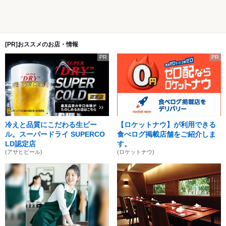
[PR]おススメのお店・情報
PR
PR
冷えと品質にこだわる生ビー
【ロケットナウ】が利用できる
ル。スーパードライ SUPERCO
食べログ掲載店舗をご紹介しま
LD認定店
す。
(アサヒビール)
(ロケットナウ)