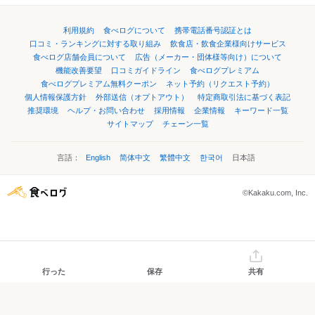
利用規約
食べログについて
携帯電話番号認証とは
口コミ・ランキングに対する取り組み
飲食店・飲食企業様向けサービス
食べログ店舗会員について
広告（メーカー・団体様等向け）について
機能改善要望
口コミガイドライン
食べログプレミアム
食べログプレミアム無料クーポン
ネット予約（リクエスト予約）
個人情報保護方針
外部送信（オプトアウト）
特定商取引法に基づく表記
推奨環境
ヘルプ・お問い合わせ
採用情報
企業情報
キーワード一覧
サイトマップ
チェーン一覧
言語：
English
简体中文
繁體中文
한국어
日本語
©Kakaku.com, Inc.
行った
保存
共有