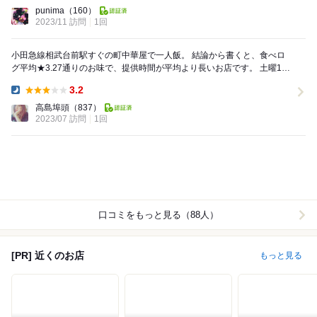
Dinner:
punima
（160）
2023/11 訪問
1回
小田急線相武台前駅すぐの町中華屋で一人飯。 結論から書くと、食べロ
グ平均★3.27通りのお味で、提供時間が平均より長いお店です。 土曜18
時の集客は5組ほど。docomoの...
3.2
Dinner:
高島埠頭
（837）
2023/07 訪問
1回
口コミをもっと見る（88人）
[PR] 近くのお店
もっと見る