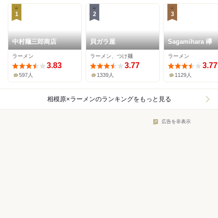
1
2
3
中村麺三郎商店
貝ガラ屋
Sagamihara 欅
ラーメン
ラーメン、つけ麺
ラーメン
3.83
3.77
3.77
597人
1339人
1129人
相模原×ラーメン
のランキングをもっと見る
広告を非表示