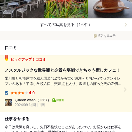
すべての写真を見る（420件）
広告を非表示
口コミ
ピックアップ！口コミ
ノスタルジックな世界観と夕景を堪能できちゃう癒しカフェ！
愛川町と相模原市を結ぶ国道412号から宮ケ瀬湖へと向かってセブンイレ
ブンのある「半原小学校入口」交差点を入り、坂道をのぼった先の左側。
この先にカフェがあるなんて想像できない砂利道を進むと、 昔懐かしい
4.0
看板などが置かれた納屋の前に案内が出ていたので一安心（＾＾； その
Dinner:
お隣に用意されている砂...
Ｑueen wasp
（1367）
2024/09 訪問
1回
仕事をサボる
今日は天気も良いし、先日不愉快なことがあったので、お昼からは仕事を