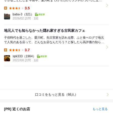
サボることにしま 午前中、愛川町まで行ったのでランチのついでに立ち
寄りました 最初、車のナビで案内された場所に...
3.5
Lunch:
baba-3
（321）
2026/02 訪問
1回
地元人でも知らなかった隠れ家すぎる古民家カフェ
子供時代を過ごした、愛川町。先日実家を訪れる際、ふと食べログで地元
で人気のある店って、どんなお店なんだろう？と探したら高評価の知らな
いカフェが！ 実家へ行く前に寄ってみると、...
3.7
Lunch:
spk333
（1964）
2022/08 訪問
1回
口コミをもっと見る（66人）
[PR] 近くのお店
もっと見る