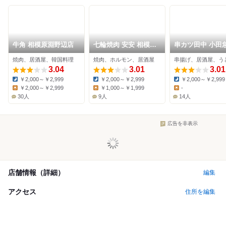
牛角 相模原淵野辺店
七輪焼肉 安安 相模原
串カツ田中 小田
店
模原店
焼肉、居酒屋、韓国料理
焼肉、ホルモン、居酒屋
串揚げ、居酒屋、う
3.04
3.01
3.01
￥2,000～￥2,999
￥2,000～￥2,999
￥2,000～￥2,999
Dinner:
Dinner:
Dinner:
￥2,000～￥2,999
￥1,000～￥1,999
-
Lunch:
Lunch:
Lunch:
30人
9人
14人
広告を非表示
店舗情報（詳細）
編集
アクセス
住所を編集