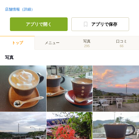
店舗情報（詳細）
アプリで開く
アプリで保存
写真
口コミ
トップ
メニュー
295
66
写真