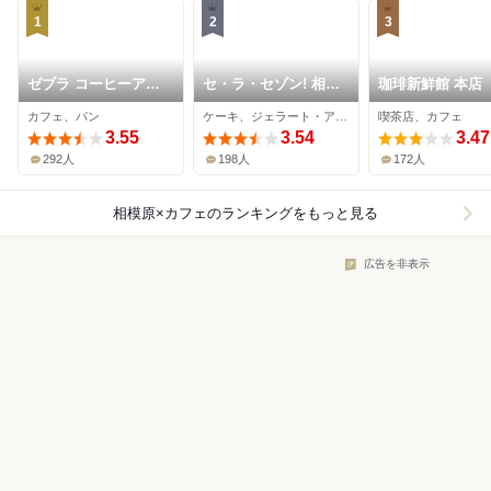
1
2
3
ゼブラ コーヒーアン
セ・ラ・セゾン! 相模
珈琲新鮮館 本店
ドクロワッサン 津久
原本店
カフェ、パン
ケーキ、ジェラート・アイスクリーム、カフェ
喫茶店、カフェ
井本店
3.55
3.54
3.47
292人
198人
172人
相模原×カフェ
のランキングをもっと見る
広告を非表示