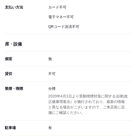
支払い方法
カード不可
電子マネー不可
QRコード決済不可
席・設備
個室
無
貸切
不可
禁煙・喫煙
分煙
2020年4月1日より受動喫煙対策に関する法律(改
正健康増進法）が施行されており、最新の情報
と異なる場合がございますので、ご来店前に店
舗にご確認ください。
駐車場
有