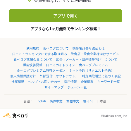
会員登録なし。すぐに利用開始
アプリで開く
アプリなら1ヶ月無料でランキング検索！
利用規約
食べログについて
携帯電話番号認証とは
口コミ・ランキングに対する取り組み
飲食店・飲食企業様向けサービス
食べログ店舗会員について
広告（メーカー・団体様等向け）について
機能改善要望
口コミガイドライン
食べログプレミアム
食べログプレミアム無料クーポン
ネット予約（リクエスト予約）
個人情報保護方針
外部送信（オプトアウト）
特定商取引法に基づく表記
推奨環境
ヘルプ・お問い合わせ
採用情報
企業情報
キーワード一覧
サイトマップ
チェーン一覧
言語：
English
简体中文
繁體中文
한국어
日本語
©Kakaku.com, Inc.