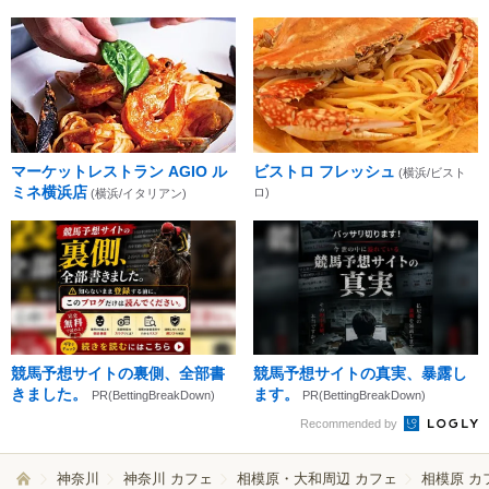
マーケットレストラン AGIO ル
ビストロ フレッシュ
(横浜/ビスト
ミネ横浜店
ロ)
(横浜/イタリアン)
競馬予想サイトの裏側、全部書
競馬予想サイトの真実、暴露し
きました。
ます。
PR(BettingBreakDown)
PR(BettingBreakDown)
Recommended by
神奈川
神奈川 カフェ
相模原・大和周辺 カフェ
相模原 カ