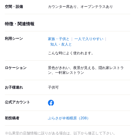
空間・設備
カウンター席あり、オープンテラスあり
特徴・関連情報
利用シーン
家族・子供と
一人で入りやすい
知人・友人と
こんな時によく使われます。
ロケーション
景色がきれい、夜景が見える、隠れ家レストラ
ン、一軒家レストラン
お子様連れ
子供可
公式アカウント
初投稿者
ぶらさが＠相模原
（208）
※仏果堂の店舗情報に誤りがある場合は、以下から修正して下さい。