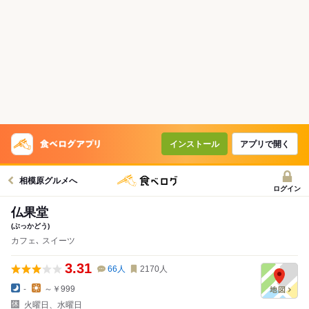
インストール
アプリで開く
相模原グルメへ
ログイン
仏果堂
(ぶっかどう)
カフェ､ スイーツ
3.31
66
人
2170
人
-
～￥999
火曜日、水曜日