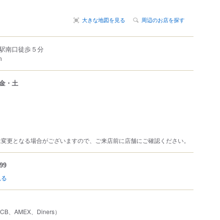
大きな地図を見る
周辺のお店を探す
駅南口徒歩５分
m
金・土
は変更となる場合がございますので、ご来店前に店舗にご確認ください。
99
見る
JCB、AMEX、Diners）