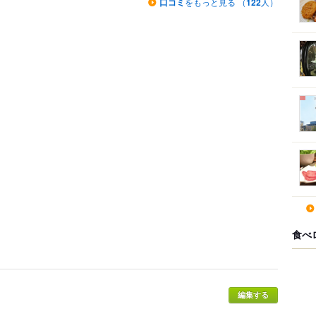
口コミ
をもっと見る （
122
人）
食べ