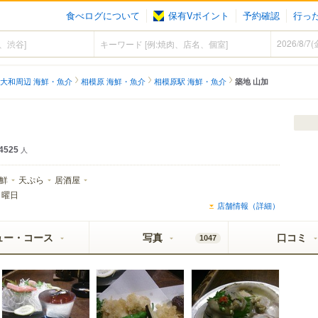
食べログについて
保有Vポイント
予約確認
行っ
大和周辺 海鮮・魚介
相模原 海鮮・魚介
相模原駅 海鮮・魚介
築地 山加
4525
人
鮮
天ぷら
居酒屋
日曜日
店舗情報（詳細）
ュー・コース
写真
口コミ
1047