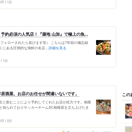
 訪問
1回
予約必須の人気店！『築地 山加』で極上の魚...
0212 （フォローされたら喜びます笑） こちらは7年前の備忘録
にある圧倒的な海鮮の名店...
詳細を見る
1回
鮮居酒屋。お店のお任せが間違いないです。
この
生と飲むことにより予約してくれたお店が此方です。相模
と知られておりサッカーチームSC相模原を立ち上げたき
 訪問
2回