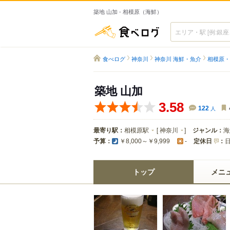
築地 山加 - 相模原（海鮮）
食べログ
食べログ
神奈川
神奈川 海鮮・魚介
相模原・
築地 山加
3.58
122
人
最寄り駅：
相模原駅
[
神奈川
]
ジャンル：
海
予算：
定休日
：
￥8,000～￥9,999
-
トップ
メニ