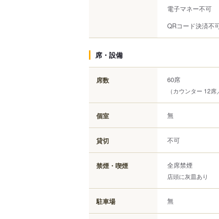
電子マネー不可
QRコード決済不
席・設備
60席
席数
（カウンター 12席
無
個室
不可
貸切
全席禁煙
禁煙・喫煙
店頭に灰皿あり
無
駐車場