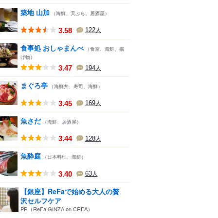
築地 山加
（海鮮、天ぷら、居酒屋）
3.58
122
人
食事処 おしゃまんべ
（食堂、海鮮、揚
げ物）
3.47
194
人
まぐろ亭
（海鮮丼、寿司、海鮮）
3.45
169
人
魚さだ
（海鮮、居酒屋）
3.44
128
人
魚酔庭
（日本料理、海鮮）
3.40
63
人
【銀座】ReFaで始める大人の贅
沢セルフケア
PR（ReFa GINZA on CREA）