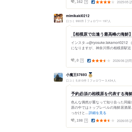
2025/05
？
162
mimikaki0212
口コミ 990件
フォロワー 197人
【相模原で出逢う最高峰の海鮮】
インスタ→@ryosuke.takamori
になりますが、神奈川県の相模原駅近く
2026/06 訪問
？
0
小魔王57693
口コミ 5,810件
フォロワー 3,434人
予約必須の相模原を代表する海
色んな偶然が重なって知り合った同級
原の中ではトップレベルの海鮮居酒屋
っかけと...
詳細を見る
2026/05
？
198