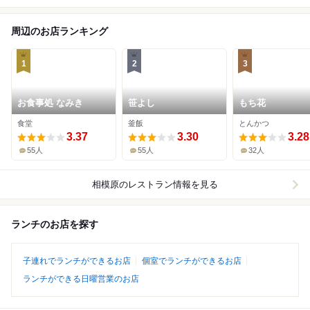
周辺のお店ランキング
1
2
3
お食事処 なみき
笹よし
もち花
食堂
釜飯
とんかつ
3.37
3.30
3.28
55人
55人
32人
相模原
のレストラン情報を見る
ランチのお店を探す
子連れでランチができるお店
個室でランチができるお店
ランチができる日曜営業のお店