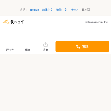
言語：
English
简体中文
繁體中文
한국어
日本語
©Kakaku.com, Inc.
電話
行った
保存
共有