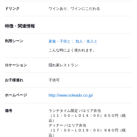
ドリンク
ワインあり、ワインにこだわる
特徴・関連情報
利用シーン
家族・子供と
知人・友人と
こんな時によく使われます。
ロケーション
隠れ家レストラン
お子様連れ
子供可
ホームページ
http://www.soleado.co.jp/
備考
ランチタイム限定 パエリア弁当
（１１：００～ＬＯ１４：００）６５０円（税
込）
ディナー パエリア弁当
（１７：００～ＬＯ１９：００）９８０円（税
込）