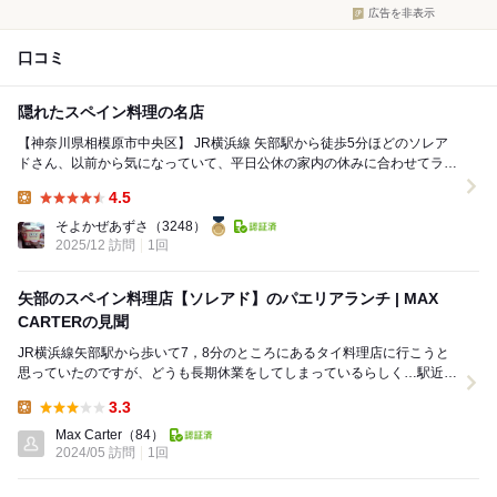
広告を非表示
口コミ
隠れたスペイン料理の名店
【神奈川県相模原市中央区】 JR横浜線 矢部駅から徒歩5分ほどのソレア
ドさん、以前から気になっていて、平日公休の家内の休みに合わせてラン
チタイムに伺ってみました。 到着した...
4.5
Lunch:
そよかぜあずさ
（3248）
2025/12 訪問
1回
矢部のスペイン料理店【ソレアド】のパエリアランチ | MAX
CARTERの見聞
JR横浜線矢部駅から歩いて7，8分のところにあるタイ料理店に行こうと
思っていたのですが、どうも長期休業をしてしまっているらしく…駅近く
まで戻ってきたところでスペイン料理店ソレアドを...
3.3
Lunch:
Max Carter
（84）
2024/05 訪問
1回