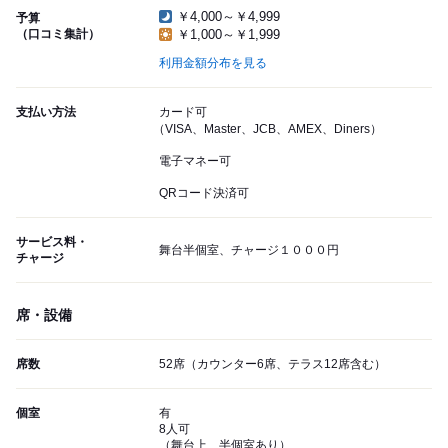
￥4,000～￥4,999
予算
（口コミ集計）
￥1,000～￥1,999
利用金額分布を見る
支払い方法
カード可
（VISA、Master、JCB、AMEX、Diners）
電子マネー可
QRコード決済可
サービス料・
舞台半個室、チャージ１０００円
チャージ
席・設備
席数
52席（カウンター6席、テラス12席含む）
個室
有
8人可
（舞台上、半個室あり）