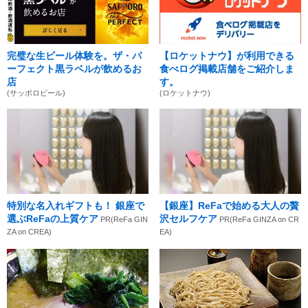
完璧な生ビール体験を。ザ・パ
【ロケットナウ】が利用できる
ーフェクト黒ラベルが飲めるお
食べログ掲載店舗をご紹介しま
店
す。
(サッポロビール)
(ロケットナウ)
特別な名入れギフトも！ 銀座で
【銀座】ReFaで始める大人の贅
選ぶReFaの上質ケア
沢セルフケア
PR(ReFa GIN
PR(ReFa GINZA on CR
ZA on CREA)
EA)