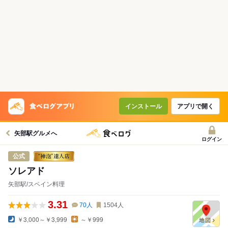
インストール
アプリで開く
矢部駅グルメへ
ログイン
公式
ソレアド
矢部駅/スペイン料理
3.31
70
人
1504
人
￥3,000～￥3,999
～￥999