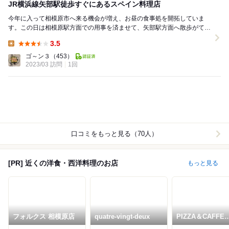
JR横浜線矢部駅徒歩すぐにあるスペイン料理店
今年に入って相模原市へ来る機会が増え、お昼の食事処を開拓していま
す。この日は相模原駅方面での用事を済ませて、矢部駅方面へ散歩がて
ら、途中桜並木のあるグリーンプラザさがみはらで、暫し...
3.5
Lunch:
ゴ～ン３
（453）
2023/03 訪問
1回
口コミをもっと見る（70人）
[PR] 近くの洋食・西洋料理のお店
もっと見る
フォルクス 相模原店
quatre-vingt-deux
PIZZA＆CAFFE
FAMILIA