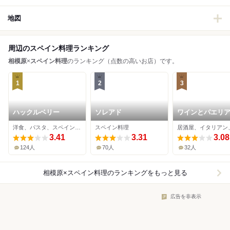
地図
周辺のスペイン料理ランキング
相模原
×
スペイン料理
のランキング（点数の高いお店）です。
1
2
3
ハックルベリー
ソレアド
ワインとパエリ
店 Bistro然
洋食、パスタ、スペイン料理
スペイン料理
3.41
3.31
3.08
124人
70人
32人
相模原×スペイン料理
のランキングをもっと見る
広告を非表示