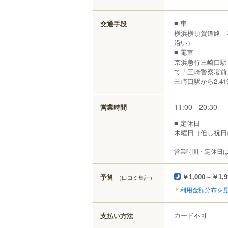
■ 車
交通手段
横浜横須賀道路 
沿い）
■ 電車
京浜急行三崎口駅
て「三崎警察署前
三崎口駅から2,41
11:00 - 20:30
営業時間
■ 定休日
木曜日（但し祝日
営業時間・定休日
予算
（口コミ集計）
￥1,000～￥1,9
利用金額分布を
カード不可
支払い方法