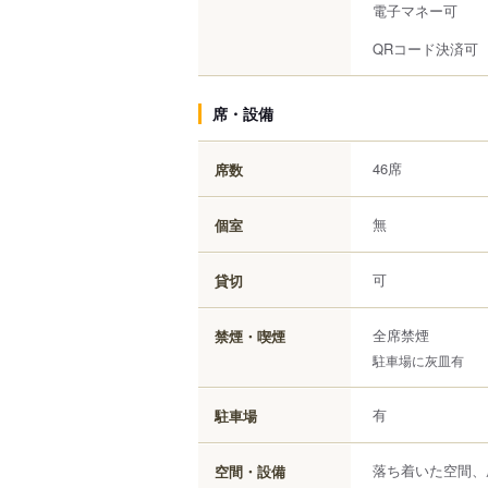
電子マネー可
QRコード決済可
席・設備
46席
席数
無
個室
可
貸切
全席禁煙
禁煙・喫煙
駐車場に灰皿有
有
駐車場
落ち着いた空間、
空間・設備