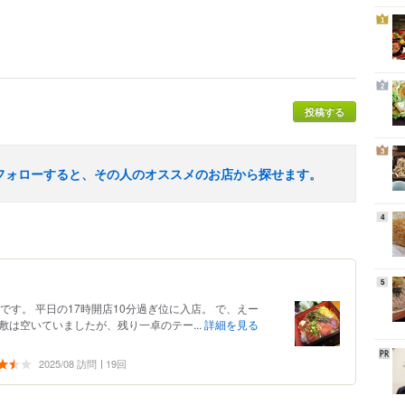
1
2
投稿する
3
フォローすると、その人のオススメのお店から探せます。
4
5
です。 平日の17時開店10分過ぎ位に入店。 で、えー
座敷は空いていましたが、残り一卓のテー...
詳細を見る
2025/08 訪問
19回