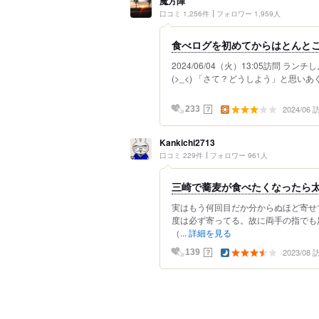
魔方陣
口コミ 1,256件
フォロワー 1,959人
食べログを初めてからはとんと
2024/06/04（火）13:05訪問
(>_<) 「さて？どうしよう」と思いあ
2024/06
？
233
Kankichi2713
口コミ 229件
フォロワー 961人
三崎で蕎麦が食べたくなったら
実はもう何回目だか分からぬほど寄せ
度は必ず寄ってる。故に両手の指でも
（...
詳細を見る
2023/08
？
139