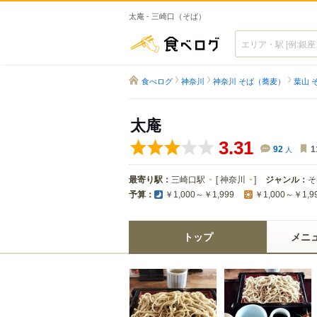
太庵 - 三崎口（そば）
食べログ
食べログ
神奈川
神奈川 そば（蕎麦）
葉山 
太庵
3.31
92
人
1
最寄り駅：
三崎口駅
[
神奈川
]
ジャンル：
そ
予算：
￥1,000～￥1,999
￥1,000～￥1,9
トップ
メニ