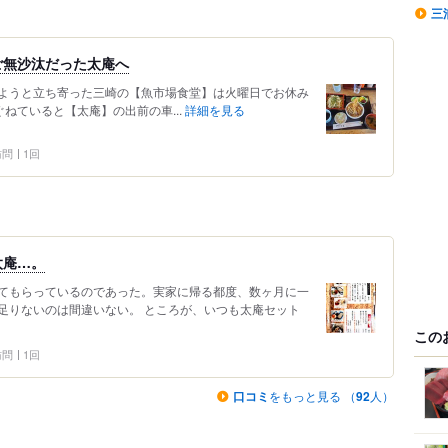
三
ご無沙汰だった太庵へ
 ランチしようと立ち寄った三崎の【魚市場食堂】は火曜日でお休み
ぐねていると【太庵】の出前の車...
詳細を見る
 訪問
1回
太庵…。
てもらっているのであった。実家に帰る都度、数ヶ月に一
足りないのは間違いない。 ところが、いつも太庵セット
この
 訪問
1回
口コミ
をもっと見る （
92
人）