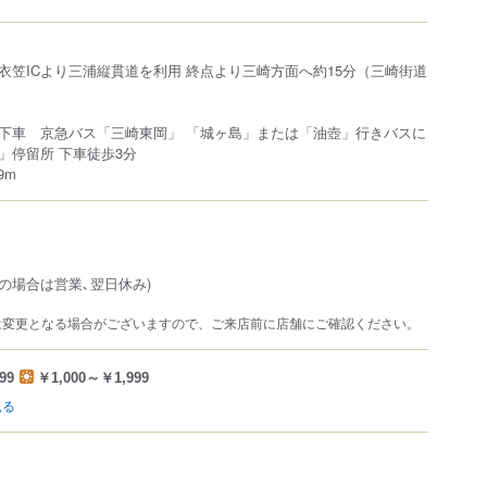
衣笠ICより三浦縦貫道を利用 終点より三崎方面へ約15分（三崎街道
下車 京急バス「三崎東岡」 「城ヶ島」または「油壺」行きバスに
」停留所 下車徒歩3分
9m
の場合は営業､翌日休み)
は変更となる場合がございますので、ご来店前に店舗にご確認ください。
99
￥1,000～￥1,999
見る