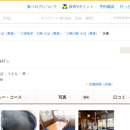
食べログについて
保有Vポイント
予約確認
行っ
そば（蕎麦）
三浦海岸・三崎 そば（蕎麦）
三崎口駅 そば（蕎麦）
太庵
127
人
ば
うどん
丼
99
店舗情報（詳細）
ュー・コース
写真
口コミ
364