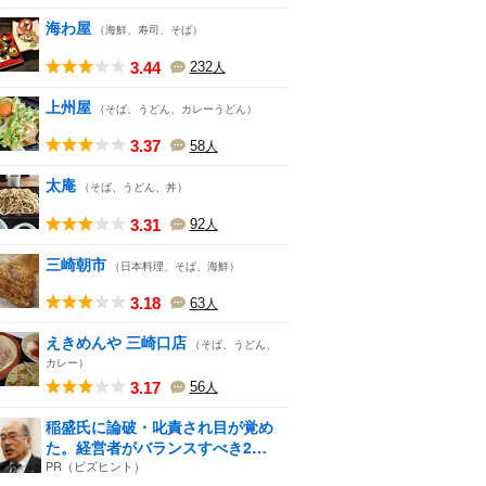
海わ屋
（海鮮、寿司、そば）
3.44
232
人
上州屋
（そば、うどん、カレーうどん）
3.37
58
人
太庵
（そば、うどん、丼）
3.31
92
人
三崎朝市
（日本料理、そば、海鮮）
3.18
63
人
えきめんや 三崎口店
（そば、うどん、
カレー）
3.17
56
人
稲盛氏に論破・叱責され目が覚め
た。経営者がバランスすべき2
つ...
PR（ビズヒント）