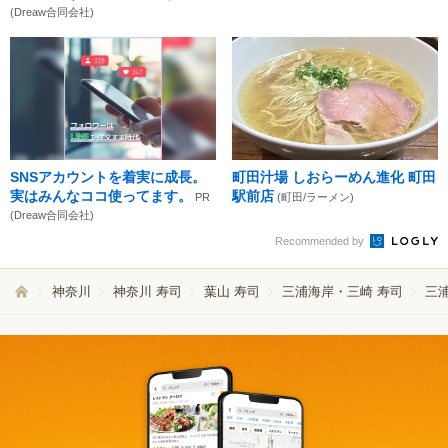
(Dreaw合同会社)
SNSアカウントを着実に成長。
町田汁場 しおらーめん進化 町田
実はみんなココ使ってます。
駅前店
PR
(町田/ラーメン)
(Dreaw合同会社)
Recommended by
神奈川
神奈川 寿司
葉山 寿司
三浦海岸・三崎 寿司
三