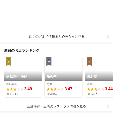
近くのグルメ情報まとめをもっと見る
周辺のお店ランキング
1
2
3
廻転寿司 海鮮
漁火亭
海わ屋
回転寿司
海鮮
海鮮
3.49
3.47
3.44
1124人
349人
232人
三浦海岸・三崎
のレストラン情報を見る