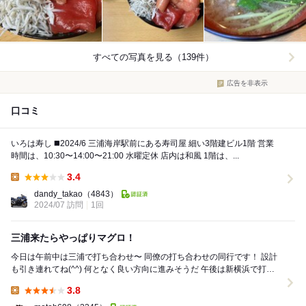
すべての写真を見る（139件）
広告を非表示
口コミ
いろは寿し ◼️2024/6 三浦海岸駅前にある寿司屋 細い3階建ビル1階 営業
時間は、10:30〜14:00〜21:00 水曜定休 店内は和風 1階は、...
3.4
Lunch:
dandy_takao
（4843）
2024/07 訪問
1回
三浦来たらやっぱりマグロ！
今日は午前中は三浦で打ち合わせ〜 同僚の打ち合わせの同行です！ 設計
も引き連れてね(^^) 何となく良い方向に進みそうだ 午後は新横浜で打ち
合わせだけど、少し時間空...
3.8
Lunch: