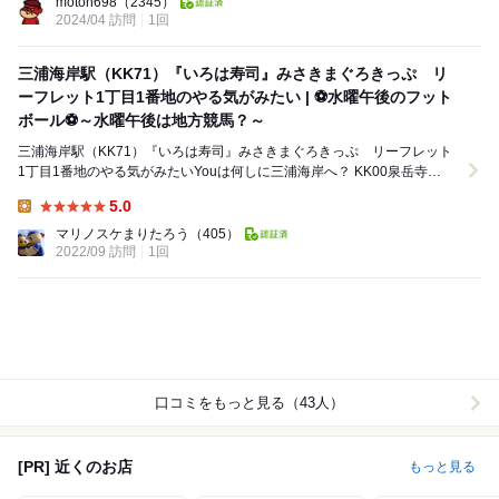
motoh698
（2345）
2024/04 訪問
1回
三浦海岸駅（KK71）『いろは寿司』みさきまぐろきっぷ リ
ーフレット1丁目1番地のやる気がみたい | ⚽水曜午後のフット
ボール⚽～水曜午後は地方競馬？～
三浦海岸駅（KK71）『いろは寿司』みさきまぐろきっぷ リーフレット
1丁目1番地のやる気がみたいYouは何しに三浦海岸へ？ KK00泉岳寺
11:57快速特急三崎口ゆきに乗って...
5.0
Lunch:
マリノスケまりたろう
（405）
2022/09 訪問
1回
口コミをもっと見る（43人）
[PR] 近くのお店
もっと見る