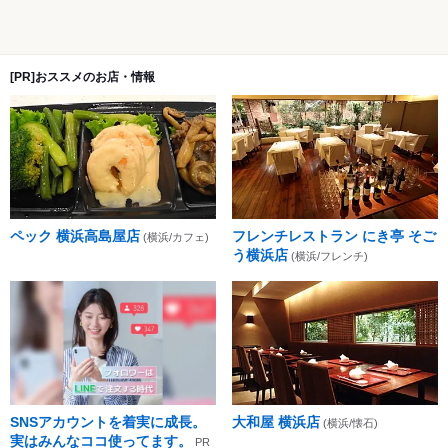
[PR]おススメのお店・情報
ペック 横浜高島屋店
フレンチレストラン にき亭 そご
(横浜/カフェ)
う横浜店
(横浜/フレンチ)
SNSアカウントを着実に成長。
大和屋 横浜店
(横浜/懐石)
実はみんなココ使ってます。
PR