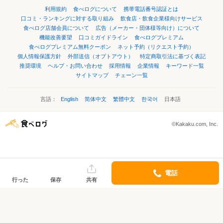
利用規約
食べログについて
携帯電話番号認証とは
口コミ・ランキングに対する取り組み
飲食店・飲食企業様向けサービス
食べログ店舗会員について
広告（メーカー・団体様等向け）について
機能改善要望
口コミガイドライン
食べログプレミアム
食べログプレミアム無料クーポン
ネット予約（リクエスト予約）
個人情報保護方針
外部送信（オプトアウト）
特定商取引法に基づく表記
推奨環境
ヘルプ・お問い合わせ
採用情報
企業情報
キーワード一覧
サイトマップ
チェーン一覧
言語：
English
简体中文
繁體中文
한국어
日本語
©Kakaku.com, Inc.
電話
行った
保存
共有