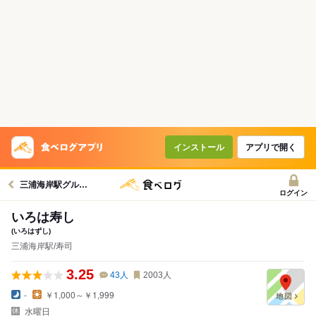
インストール
アプリで開く
三浦海岸駅グルメへ
ログイン
いろは寿し
(いろはずし)
三浦海岸駅/寿司
3.25
43
人
2003
人
-
￥1,000～￥1,999
水曜日