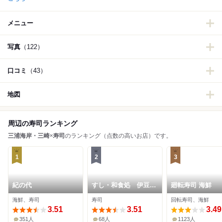
メニュー
写真
（122）
口コミ
（43）
地図
周辺の寿司ランキング
三浦海岸・三崎
×
寿司
のランキング（点数の高いお店）です。
1
2
3
紀の代
すし・和食処 伊豆島
廻転寿司 海鮮
三浦海岸店
海鮮、寿司
寿司
回転寿司、海鮮
3.51
3.51
3.49
351人
68人
1123人