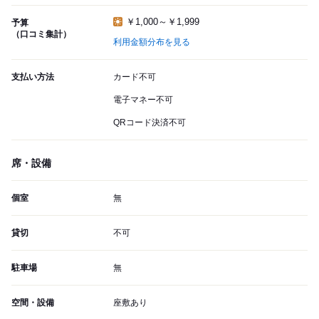
￥1,000～￥1,999
予算
（口コミ集計）
利用金額分布を見る
支払い方法
カード不可
電子マネー不可
QRコード決済不可
席・設備
個室
無
貸切
不可
駐車場
無
空間・設備
座敷あり