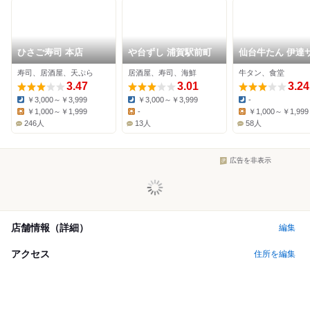
ひさご寿司 本店
や台ずし 浦賀駅前町
仙台牛たん 伊達
モン 三代目 文治
寿司、居酒屋、天ぷら
居酒屋、寿司、海鮮
牛タン、食堂
スカベイサイド
3.47
3.01
ーズ店
3.24
￥3,000～￥3,999
￥3,000～￥3,999
-
Dinner:
Dinner:
Dinner:
￥1,000～￥1,999
-
￥1,000～￥1,999
Lunch:
Lunch:
Lunch:
246人
13人
58人
広告を非表示
店舗情報（詳細）
編集
アクセス
住所を編集