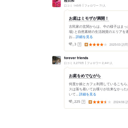
桂日和
口コミ 145件
フォロワー 71人
お庭はミモザが満開！
古民家の玄関からは、中の様子はまっ
場) と自然素材の生活雑貨のエリア
お...
詳細を見る
2025/03 訪問
？
3
forever friends
口コミ 3,275件
フォロワー 2,441人
お庭をめでながら
何度か娘とカフェ利用しているこちら
スは落ち着いてお喋りが出来なかった
いて...
詳細を見る
2024/06
？
225