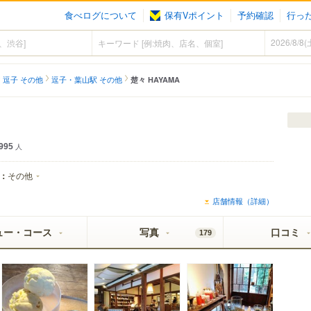
食べログについて
保有Vポイント
予約確認
行っ
）
逗子 その他
逗子・葉山駅 その他
楚々 HAYAMA
995
人
：
その他
店舗情報（詳細）
ュー・コース
写真
口コミ
179