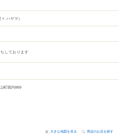
楚々 ハヤマ）
待ちしております
山町
堀内
869
大きな地図を見る
周辺のお店を探す