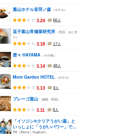
葉山ホテル音羽ノ森
（ホテル）
3.24
66
人
逗子葉山常備菜研究所
（売店、おにぎ
り）
3.18
17
人
楚々 HAYAMA
（その他）
3.14
48
人
Mom Garden HOTEL
（ホテル）
3.13
9
人
プレーゴ葉山
（旅館・民宿）
3.11
8
人
「イソジン®クリアうがい薬」と
いっしょに「うがいパワー」で
一...
PR（iNova｜Hugkum）