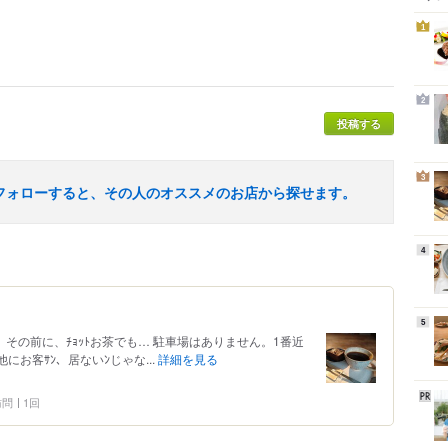
1
2
投稿する
3
フォローすると、その人のオススメのお店から探せます。
4
5
約。その前に、ﾁｮｯﾄお茶でも… 駐車場はありません。1番近
他にお客ｻﾝ、居ないﾝじゃな...
詳細を見る
 訪問
1回