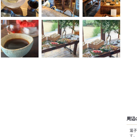
周辺
逗子
す。