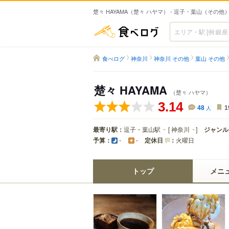
楚々 HAYAMA（楚々 ハヤマ） - 逗子・葉山（その他
食べログ
食べログ
神奈川
神奈川 その他
葉山 その他
楚々 HAYAMA
（楚々 ハヤマ）
3.14
48
人
1
最寄り駅：
逗子・葉山駅
[
神奈川
]
ジャンル
予算：
定休日
：
火曜日
-
-
トップ
メニ