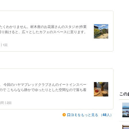
たくわかりません。材木座のお花屋さんのスタジオ(作業
を通り抜けると、広々としたカフェのスペースに至ります。
1回
。 今回のハヤマブレッドクラブさんのイートインスペー
ので こちらなら静かでゆったりとした空間なので落ち着
この
 訪問
2回
口コミ
をもっと見る （
48
人）