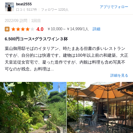
beat2555
アプリでフォロー
口コミ 5117件
フォロワー 1220人
2022/09 訪問
1回目
4.0
￥10,000～￥14,999/1人
詳細
Lunch
6.500円コース+グラスワイン３杯
葉山御用邸そばのイタリアン、時たまある但書の多いレストラン
ですが、自分的には快適です。建物は100年以上前の和建築。大正
天皇近従女官宅で、凝った造作ですが、内観は料理も含め写真不
可なのが残念。お料理は...
詳細を見る