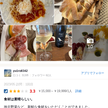
10
yu1ro8342
アプリでフォロー
口コミ 313件
フォロワー 62人
2023/05 訪問
1回目
3.3
￥15,000～￥19,999/1人
詳細
Dinner
食材は素晴らしい。
地元野菜など、新鮮な食材をいただくことができました。