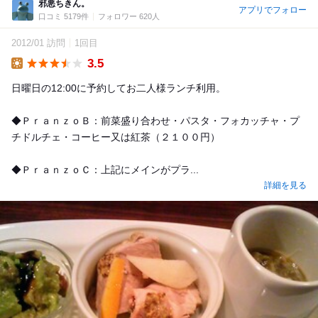
邪悪ちきん。
アプリでフォロー
口コミ 5179件
フォロワー 620人
2012/01 訪問
1回目
3.5
Lunch
日曜日の12:00に予約してお二人様ランチ利用。
◆ＰｒａｎｚｏＢ：前菜盛り合わせ・パスタ・フォカッチャ・プ
チドルチェ・コーヒー又は紅茶（２１００円）
◆ＰｒａｎｚｏＣ：上記にメインがプラ...
詳細を見る