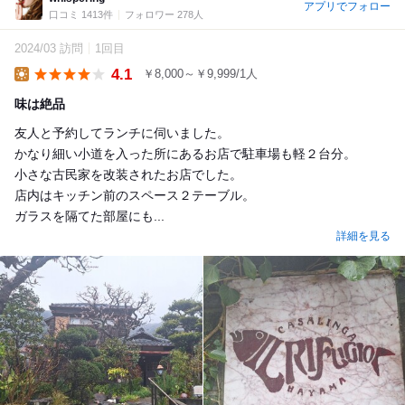
アプリでフォロー
口コミ 1413件
フォロワー 278人
2024/03 訪問
1回目
4.1
￥8,000～￥9,999/1人
Lunch
味は絶品
友人と予約してランチに伺いました。
かなり細い小道を入った所にあるお店で駐車場も軽２台分。
小さな古民家を改装されたお店でした。
店内はキッチン前のスペース２テーブル。
ガラスを隔てた部屋にも...
詳細を見る