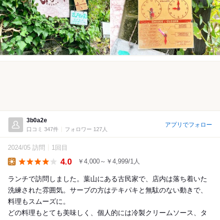
3b0a2e
アプリでフォロー
口コミ 347件
フォロワー 127人
2024/05 訪問
1回目
4.0
￥4,000～￥4,999/1人
Lunch
ランチで訪問しました。葉山にある古民家で、店内は落ち着いた
洗練された雰囲気。サーブの方はテキパキと無駄のない動きで、
料理もスムーズに。
どの料理もとても美味しく、個人的には冷製クリームソース、タ