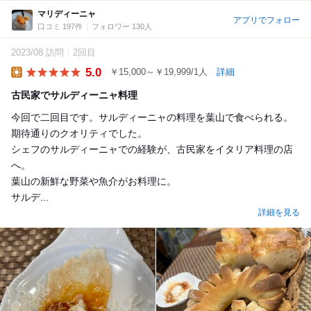
マリディーニャ
アプリでフォロー
口コミ 197件
フォロワー 130人
2023/08 訪問
2回目
5.0
￥15,000～￥19,999/1人
詳細
Lunch
古民家でサルディーニャ料理
今回で二回目です。サルディーニャの料理を葉山で食べられる。
期待通りのクオリティでした。
シェフのサルディーニャでの経験が、古民家をイタリア料理の店
へ。
葉山の新鮮な野菜や魚介がお料理に。
サルデ...
詳細を見る