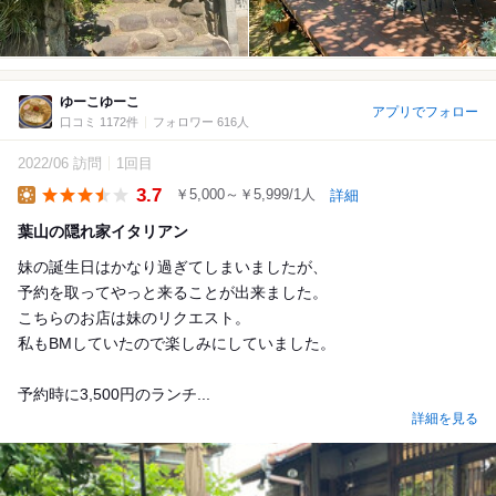
ゆーこゆーこ
アプリでフォロー
口コミ 1172件
フォロワー 616人
2022/06 訪問
1回目
3.7
￥5,000～￥5,999/1人
詳細
Lunch
葉山の隠れ家イタリアン
妹の誕生日はかなり過ぎてしまいましたが、
予約を取ってやっと来ることが出来ました。
こちらのお店は妹のリクエスト。
私もBMしていたので楽しみにしていました。
予約時に3,500円のランチ...
詳細を見る