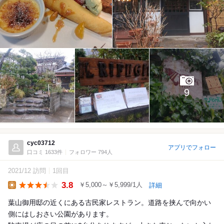
9
cyc03712
アプリでフォロー
口コミ 1633件
フォロワー 794人
2021/12 訪問
1回目
3.8
￥5,000～￥5,999/1人
詳細
Lunch
葉山御用邸の近くにある古民家レストラン。道路を挟んで向かい
側にはしおさい公園があります。