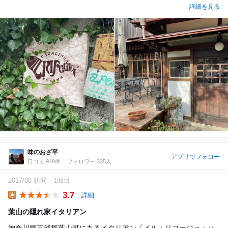
詳細を見る
味のおざ平
アプリでフォロー
口コミ 949件
フォロワー 325人
2017/08 訪問
1回目
3.7
詳細
Lunch
葉山の隠れ家イタリアン