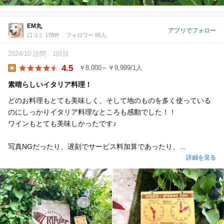
EM丸
アプリでフォロー
口コミ 178件
フォロワー 85人
2024/10 訪問
1回目
4.5
￥8,000～￥9,999/1人
Lunch
素晴らしいイタリア料理！
どのお料理もとても美味しく、そして地のものを多く使っている
のにしっかりイタリア料理なところも感動でした！！
ワインもとても美味しかったです♪
写真NGだったり、遅刻でサービス料加算であったり、...
詳細を見る