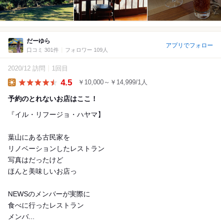
だーゆら
アプリでフォロー
口コミ 301件
フォロワー 109人
2020/12 訪問
1回目
4.5
￥10,000～￥14,999/1人
Lunch
予約のとれないお店はここ！
『イル・リフージョ・ハヤマ】
葉山にある古民家を
リノベーションしたレストラン
写真はだったけど
ほんと美味しいお店っ
NEWSのメンバーが実際に
食べに行ったレストラン
メンバ...