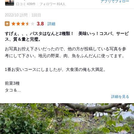
アプリでフォロー
口コミ 439件
フォロワー 814人
2022/10 訪問
1回目
3.8
詳細
Lunch
すげぇ、、、パスタはなんと2種類！ 美味いっ！コスパ、サービ
ス、質＆量と完璧。
お写真お控え下さいだったので、他の方が投稿している写真を参
考にして下さい。地元の野菜、肉、魚をふんだんに使ってます。
1番お安いコースにしましたが、大食漢の俺も大満足。
前菜3種
タコ＆...
詳細を見る