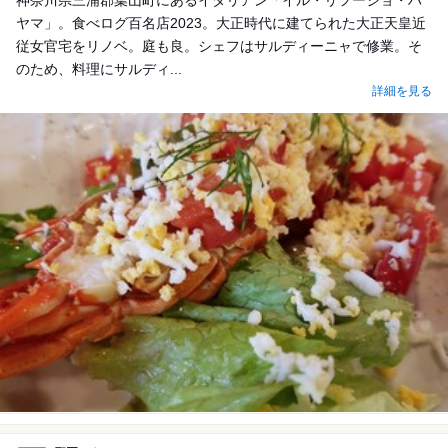
神奈川県三浦郡葉山町にあるイタリアン「イル・リフージョ・ハ
ヤマ」。食べログ百名店2023。大正時代に建てられた大正天皇近
従女官宅をリノベ。庭も良。シェフはサルディーニャで修業。そ
のため、料理にサルディ...
詳細を見る