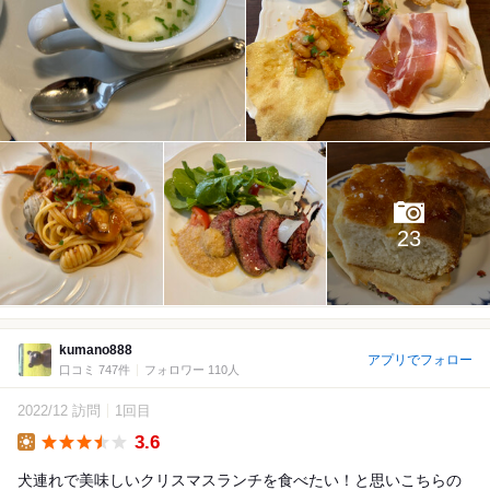
23
kumano888
アプリでフォロー
口コミ 747件
フォロワー 110人
2022/12 訪問
1回目
3.6
Lunch
犬連れで美味しいクリスマスランチを食べたい！と思いこちらの