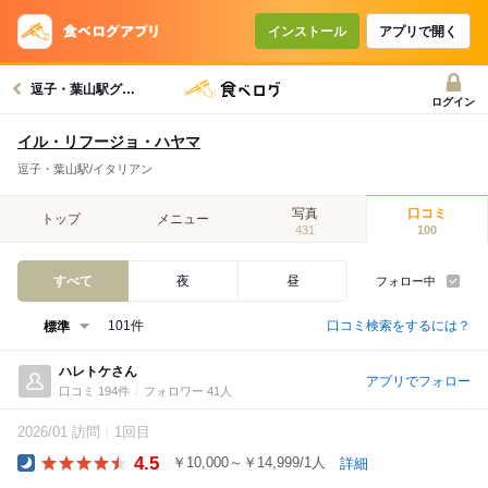
インストール
アプリで開く
逗子・葉山駅グルメへ
ログイン
イル・リフージョ・ハヤマ
逗子・葉山駅/イタリアン
写真
口コミ
トップ
メニュー
431
100
すべて
夜
昼
フォロー中
口コミ検索をするには？
101件
ハレトケさん
アプリでフォロー
口コミ 194件
フォロワー 41人
2026/01 訪問
1回目
4.5
￥10,000～￥14,999/1人
詳細
Dinner