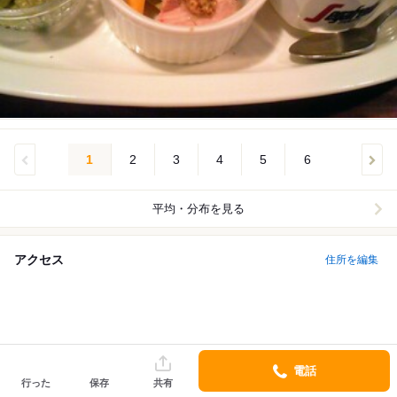
1
2
3
4
5
6
平均・分布を見る
アクセス
住所を編集
電話
行った
保存
共有