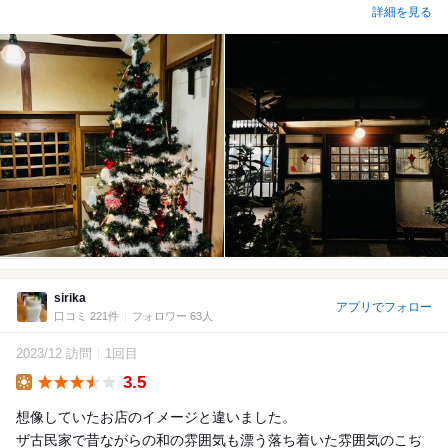
詳細を見る
sirika
アプリでフォロー
口コミ 221件
フォロワー 63人
2023/12 訪問
1回目
3.5
Lunch
想像していたお店のイメージと違いました。
ザ古民家で昔ながらの和の雰囲気も漂う落ち着いた雰囲気のこぢ