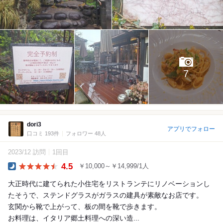
7
dori3
アプリでフォロー
口コミ 193件
フォロワー 48人
2023/12 訪問
1回目
4.5
￥10,000～￥14,999/1人
Dinner
大正時代に建てられた小住宅をリストランテにリノベーションし
たそうで、ステンドグラスがガラスの建具が素敵なお店です。
玄関から靴で上がって、板の間を靴で歩きます。
お料理は、イタリア郷土料理への深い造...