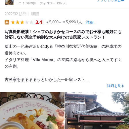
アプリでフォロー
口コミ 3109件
フォロワー 1368人
2022/02 訪問
1回目
3.4
￥5,000～￥5,999/1人
詳細
Lunch
写真撮影厳禁！シェフのおまかせコースのみでお子様も嗜好にも
対応しない完全予約制な大人向けの古民家レストラン！
葉山の一色海岸沿いにある「神奈川県立近代美術館」の駐車場の
道路向かい、
イタリア料理「Villa Marea」の左隣の路地から奥へと入ってすぐ
の左側。
古民家をまるまるッといかした一軒家レスト...
詳細を見る