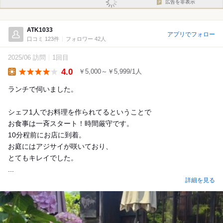
広告を非表示
ATK1033
アプリでフォロー
口コミ 123件
フォロワー 42人
2025/06 訪問
1回目
4.0
￥5,000～￥5,999/1人
Lunch
ランチで伺いました。
シェフ1人でお料理を作られてるということで
お食事は一斉スタート！時間厳守です。
10分程前にお店に到着。
お庭にはアジサイが咲いており、
とてもキレイでした。
...
詳細を見る