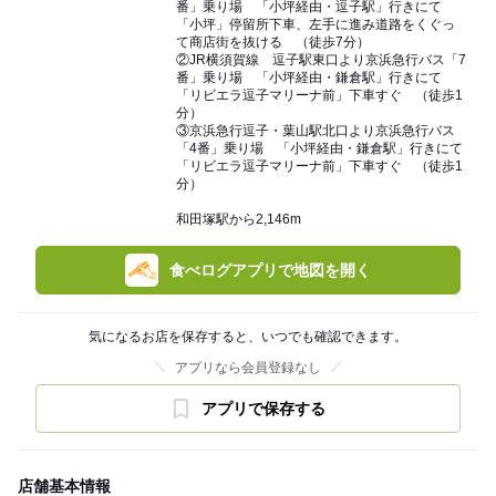
番」乗り場 「小坪経由・逗子駅」行きにて
「小坪」停留所下車、左手に進み道路をくぐっ
て商店街を抜ける （徒歩7分）
②JR横須賀線 逗子駅東口より京浜急行バス「7
番」乗り場 「小坪経由・鎌倉駅」行きにて
「リビエラ逗子マリーナ前」下車すぐ （徒歩1
分）
③京浜急行逗子・葉山駅北口より京浜急行バス
「4番」乗り場 「小坪経由・鎌倉駅」行きにて
「リビエラ逗子マリーナ前」下車すぐ （徒歩1
分）
和田塚駅から2,146m
食べログアプリで地図を開く
気になるお店を保存すると、いつでも確認できます。
アプリなら会員登録なし
アプリで保存する
店舗基本情報