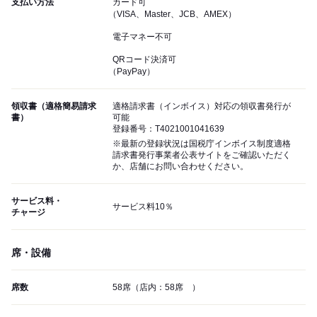
支払い方法
カード可
（VISA、Master、JCB、AMEX）
電子マネー不可
QRコード決済可
（PayPay）
領収書（適格簡易請求
適格請求書（インボイス）対応の領収書発行が
書）
可能
登録番号：T4021001041639
※最新の登録状況は国税庁インボイス制度適格
請求書発行事業者公表サイトをご確認いただく
か、店舗にお問い合わせください。
サービス料・
サービス料10％
チャージ
席・設備
席数
58席（店内：58席 ）