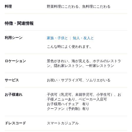
料理
野菜料理にこだわる、魚料理にこだわる
特徴・関連情報
利用シーン
家族・子供と
知人・友人と
こんな時によく使われます。
ロケーション
景色がきれい、海が見える、ホテルのレストラ
ン、隠れ家レストラン、一軒家レストラン
サービス
お祝い・サプライズ可、ソムリエがいる
お子様連れ
子供可（乳児可、未就学児可、小学生可）、お
子様メニューあり、ベビーカー入店可
お子様用ハイチェア 有り
クーファン（予約制）有り
ドレスコード
スマートカジュアル