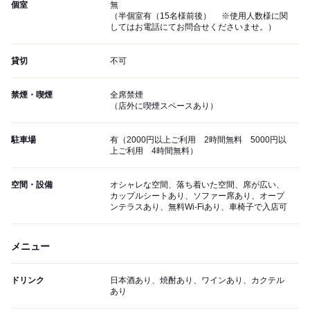
個室
無
（半個室有（15名様前後） ※使用人数様に関
してはお電話にてお問合せくださいませ。）
貸切
不可
禁煙・喫煙
全席禁煙
（店外に喫煙スペースあり）
駐車場
有（2000円以上ご利用 2時間無料 5000円以
上ご利用 4時間無料）
空間・設備
オシャレな空間、落ち着いた空間、席が広い、
カップルシートあり、ソファー席あり、オープ
ンテラスあり、無料Wi-Fiあり、車椅子で入店可
メニュー
ドリンク
日本酒あり、焼酎あり、ワインあり、カクテル
あり