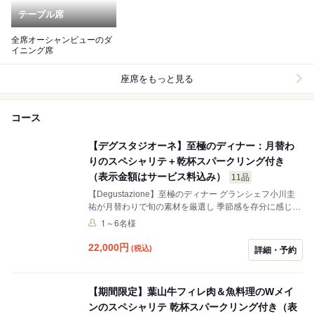
テーブル席
全席オーシャンビューのダ
イニング席
座席をもっと見る
コース
【デグスタジオーネ】至極のディナー：月替わ
りのスペシャリテ＋乾杯スパークリング付き
（表示金額はサービス料込み）
11品
【Degustazione】至極のディナー グランシェフ小川圭
祐が月替わりで旬の素材を厳選し 季節感を存分に感じて
頂けるお料理をご堪能下さいませ。 葉山牛や地元で水揚
1～6名様
げされた鮮魚を中心に、旬の鮮魚をシェフが丹精込めて
その時期ならではの調理法で一皿に仕上げています。 デ
22,000
円
(税込)
詳細・予約
ート、記念日、お誕生日など、お相手との特別な1日に
ご利用下さい。
【期間限定】葉山牛フィレ肉＆魚料理のWメイ
ンのスペシャリテ 乾杯スパークリング付き（表