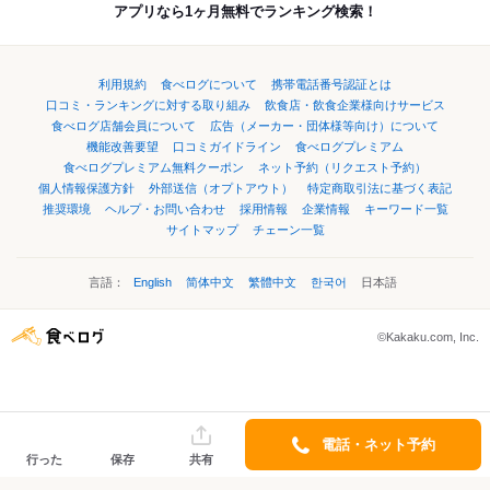
アプリなら1ヶ月無料でランキング検索！
利用規約
食べログについて
携帯電話番号認証とは
口コミ・ランキングに対する取り組み
飲食店・飲食企業様向けサービス
食べログ店舗会員について
広告（メーカー・団体様等向け）について
機能改善要望
口コミガイドライン
食べログプレミアム
食べログプレミアム無料クーポン
ネット予約（リクエスト予約）
個人情報保護方針
外部送信（オプトアウト）
特定商取引法に基づく表記
推奨環境
ヘルプ・お問い合わせ
採用情報
企業情報
キーワード一覧
サイトマップ
チェーン一覧
言語：
English
简体中文
繁體中文
한국어
日本語
©Kakaku.com, Inc.
電話・ネット予約
行った
保存
共有