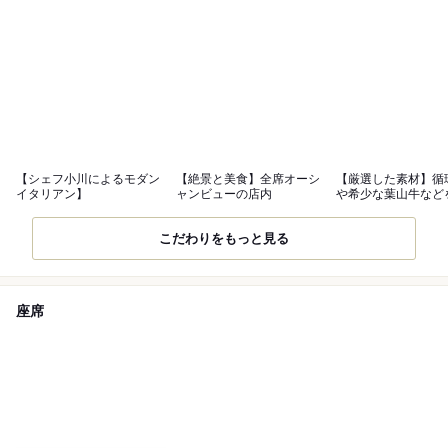
【シェフ小川によるモダン
【絶景と美食】全席オーシ
【厳選した素材】循
イタリアン】
ャンビューの店内
や希少な葉山牛など
リアンで堪能
こだわりをもっと見る
座席