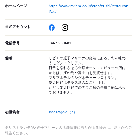
ホームページ
https://www.riviera.co.jp/area/zushi/restauran
t/ao/
公式アカウント
電話番号
0467-25-0480
備考
リビエラ逗子マリーナの突端にある、旬を味わ
うモダンイタリアン。
日常を忘れさせる全席オーシャンビューの店内
からは、江の島や富士山を見渡せます。
マリブホテルのシグネチャーレストラン。
愛犬同伴はテラス席のみご利用可。
ただし愛犬同伴でのテラス席の事前予約は承っ
ておりません。
初投稿者
stone&gold
（7）
※リストランテAO 逗子マリーナの店舗情報に誤りがある場合は、以下からご
報告ください。