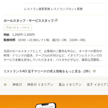
レストラン接客業務 レストランフロント業務
ホールスタッフ・サービススタッフ
アルバイト・パート
時給
1,250円~1,350円
勤務時間
10:00 ～21:00(シフト制、週2日～OK、1日4h～OK)
当店のホールスタッフとして、お客様のご案内を中心に、オーダーの受付や
料理・ドリンクの提供、テーブルの片付けなど、イタリアンレストランでの
サービス全般を担当していただきます。パスタやピザなど、陽気な雰囲気の
中での接客が主な仕事です。 1日の平均接客人数は10～20名ほどですので、
一人ひとりのお客様にしっかりと気配りができる環境です。特にランチやデ
リストランテAO 逗子マリーナの求人情報をもっと見る（
2
件）
ィナータイムに忙しくなりますが、無理なく業務を進められるようスタッフ
同士で協力しています。 未経験の方もご安心ください。入社後は先輩スタッ
フが常に同行し、業務の流れや接客のポイントを丁寧にお教えします。分か
神奈川
神奈川 イタリアン
葉山 イタリアン
逗子 イタリア
らないことがあればすぐに聞ける体制ですので、初めての方でも安心してス
タートできます。