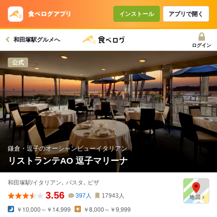
コースで使えるクーポン
戻る
インストール
アプリで開く
和田塚駅グルメへ
クーポンを利用せず予約する
ログイン
公式
鎌倉・逗子のオーシャンビューイタリアン
リストランテAO 逗子マリーナ
和田塚駅/イタリアン､ パスタ､ ピザ
3.56
397
人
17943
人
￥10,000～￥14,999
￥8,000～￥9,999