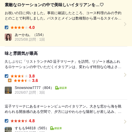
素敵なロケーションの中で美味しいイタリアンを…♡
お祝いの日に伺いました。事前に確認したところ、コース料理のみの予約
とのことで利用しました。パスタとメインは数種類から選べるスタイルで
す。 前菜は盛り合わせで、スイカのドレッシングなど季節感のある一皿
4.0
ばかり。これだけでも十分ボリュームがあり、ついワインが進みました。
Dinner:
パスタはエビととうもろ...
あーかね。
（154）
2025/08 訪問
1回
味と雰囲気が最高
久しぶりに「リストランテAO 逗子マリーナ」を訪問。リゾート感あふれ
るロケーションの中でいただくイタリアンは、変わらず特別な心地よさが
あります。 今回はプリモ・ピアット（パス...
3.8
Dinner:
3.6
Lunch:
Snowsnow7777
（804）
2026/07 訪問
3回
逗子マリーナにあるオーシャンビューのイタリアン。大きな窓から海を眺
められる開放感のある空間で、夕方にはやわらかな陽射しが差し込み、ゆ
ったりとした時間を過ごせました。 最初にい...
4.8
Dinner:
すもも94818
（565）