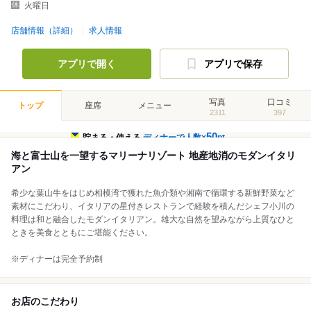
火曜日
店舗情報（詳細）
求人情報
アプリで開く
アプリで保存
写真
口コミ
トップ
座席
メニュー
2311
397
50
貯まる・使える
ディナーで人数×
pt
海と富士山を一望するマリーナリゾート 地産地消のモダンイタリ
アン
希少な葉山牛をはじめ相模湾で獲れた魚介類や湘南で循環する新鮮野菜など
素材にこだわり、イタリアの星付きレストランで経験を積んだシェフ小川の
料理は和と融合したモダンイタリアン。雄大な自然を望みながら上質なひと
ときを美食とともにご堪能ください。
※ディナーは完全予約制
お店のこだわり