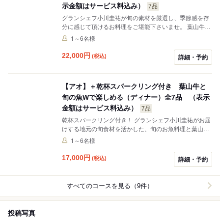
示金額はサービス料込み）
7品
グランシェフ小川圭祐が旬の素材を厳選し、季節感を存
分に感じて頂けるお料理をご堪能下さいませ。 葉山牛や
地元で水揚げされた鮮魚を中心に、旬の鮮魚をシェフが
1～6名様
丹精込めてその時期ならではの調理法で一皿に仕上げて
います。 デート、記念日、お誕生日など、お相手との特
22,000
円
(税込)
詳細・予約
別な1日にご利用下さい。
【アオ】＋乾杯スパークリング付き 葉山牛と
旬の魚Wで楽しめる（ディナー）全7品 （表示
金額はサービス料込み）
7品
乾杯スパークリング付き！ グランシェフ小川圭祐がお届
けする地元の旬食材を活かした、旬のお魚料理と葉山牛
を両方お楽しみいただけるフルコース。
1～6名様
17,000
円
(税込)
詳細・予約
すべてのコースを見る（9件）
投稿写真