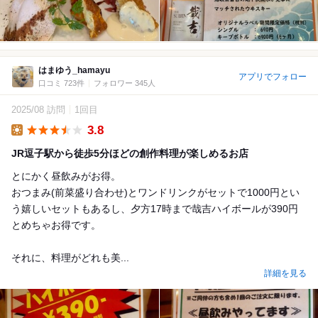
はまゆう_hamayu
アプリでフォロー
口コミ 723件
フォロワー 345人
2025/08 訪問
1回目
3.8
Lunch
JR逗子駅から徒歩5分ほどの創作料理が楽しめるお店
とにかく昼飲みがお得。
おつまみ(前菜盛り合わせ)とワンドリンクがセットで1000円とい
う嬉しいセットもあるし、夕方17時まで哉吉ハイボールが390円
とめちゃお得です。
それに、料理がどれも美...
詳細を見る