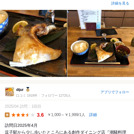
詳細を見る
dijur
アプリでフォロー
口コミ 1918件
フォロワー 12725人
2025/04 訪問
1回目
3.6
￥1,000～￥1,999/1人
詳細
Lunch
訪問日2025年4月
逗子駅から少し歩いたところにある創作ダイニング店『潮騒料理