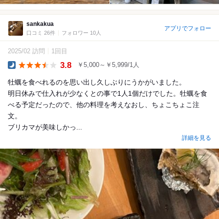
sankakua
アプリでフォロー
口コミ 26件
フォロワー 10人
2025/02 訪問
1回目
3.8
￥5,000～￥5,999/1人
Dinner
牡蠣を食べれるのを思い出し久しぶりにうかがいました。
明日休みで仕入れが少なくとの事で1人1個だけでした。牡蠣を食
べる予定だったので、他の料理を考えなおし、ちょこちょこ注
文。
ブリカマが美味しかっ...
詳細を見る