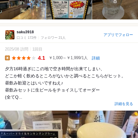
8
saku3918
アプリでフォロー
口コミ 172件
フォロワー 21人
2025/08 訪問
1回目
4.1
￥1,000～￥1,999/1人
詳細
Lunch
夕方16時過ぎにこの地で空き時間が出来てしまい、
どこか軽く飲めるところがないかと調べるとこちらがヒット。
昼飲み歓迎とはいいですねえ♪
昼飲みセットに生ビールをチョイスしてオーダー
(全てQ...
詳細を見る