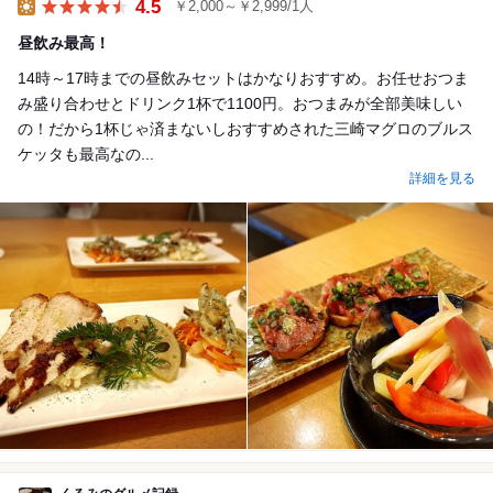
4.5
￥2,000～￥2,999/1人
Lunch
昼飲み最高！
14時～17時までの昼飲みセットはかなりおすすめ。お任せおつま
み盛り合わせとドリンク1杯で1100円。おつまみが全部美味しい
の！だから1杯じゃ済まないしおすすめされた三崎マグロのブルス
ケッタも最高なの...
詳細を見る