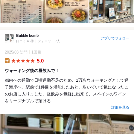
Bubble bomb
アプリでフォロー
口コミ 45件
フォロワー 7人
2025/03 訪問
1回目
5.0
Lunch
ウォーキング後の昼飲みで！
都内への通勤で日頃運動不足のため、1万歩ウォーキングとして逗
子海岸へ。駅前で1件目を堪能したあと、歩いていて気になったこ
のお店に入りました。昼飲みを気軽に出来て、スペインのワイン
をリーズナブルで頂ける...
詳細を見る