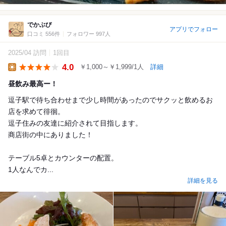
でかぶぴ
アプリでフォロー
口コミ 556件
フォロワー 997人
2025/04 訪問
1回目
4.0
￥1,000～￥1,999/1人
詳細
Lunch
昼飲み最高ー！
逗子駅で待ち合わせまで少し時間があったのでサクッと飲めるお
店を求めて徘徊。
逗子住みの友達に紹介されて目指します。
商店街の中にありました！
テーブル5卓とカウンターの配置。
1人なんでカ...
詳細を見る