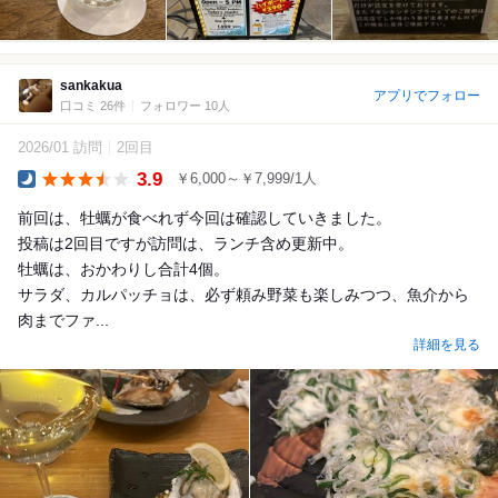
sankakua
アプリでフォロー
口コミ 26件
フォロワー 10人
2026/01 訪問
2回目
3.9
￥6,000～￥7,999/1人
Dinner
前回は、牡蠣が食べれず今回は確認していきました。
投稿は2回目ですが訪問は、ランチ含め更新中。
牡蠣は、おかわりし合計4個。
サラダ、カルパッチョは、必ず頼み野菜も楽しみつつ、魚介から
肉までファ...
詳細を見る