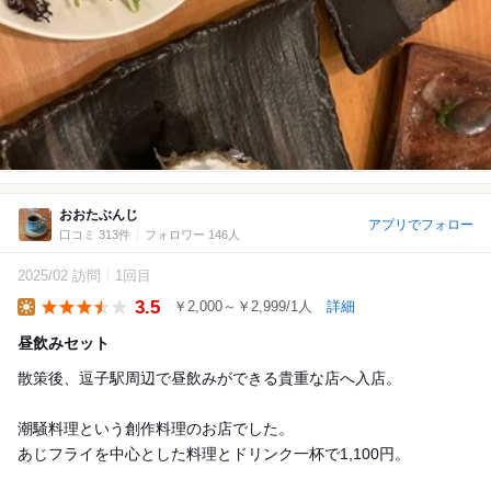
おおたぶんじ
アプリでフォロー
口コミ 313件
フォロワー 146人
2025/02 訪問
1回目
3.5
￥2,000～￥2,999/1人
詳細
Lunch
昼飲みセット
散策後、逗子駅周辺で昼飲みができる貴重な店へ入店。
潮騒料理という創作料理のお店でした。
あじフライを中心とした料理とドリンク一杯で1,100円。