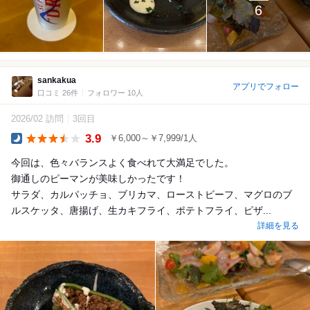
6
sankakua
アプリでフォロー
口コミ 26件
フォロワー 10人
2026/02 訪問
3回目
3.9
￥6,000～￥7,999/1人
Dinner
今回は、色々バランスよく食べれて大満足でした。
御通しのピーマンが美味しかったです！
サラダ、カルパッチョ、ブリカマ、ローストビーフ、マグロのブ
ルスケッタ、唐揚げ、生カキフライ、ポテトフライ、ピザ...
詳細を見る