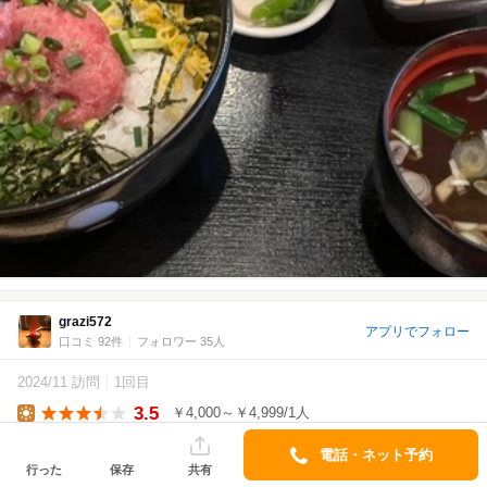
grazi572
アプリでフォロー
口コミ 92件
フォロワー 35人
2024/11 訪問
1回目
3.5
￥4,000～￥4,999/1人
Lunch
逗子駅近くで15:00頃、閉まっているお店が多い中、こちらが開い
電話・ネット予約
行った
保存
共有
てて飛び込みました！海の近くに来たのでやっぱり海鮮料理で飲