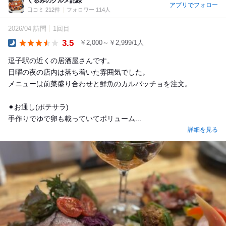
くるみのグルメ記録
アプリでフォロー
口コミ 212件
フォロワー 114人
2026/04 訪問
1回目
3.5
￥2,000～￥2,999/1人
Dinner
逗子駅の近くの居酒屋さんです。
日曜の夜の店内は落ち着いた雰囲気でした。
メニューは前菜盛り合わせと鮮魚のカルパッチョを注文。
⚫︎お通し(ポテサラ)
手作りでゆで卵も載っていてボリューム...
詳細を見る