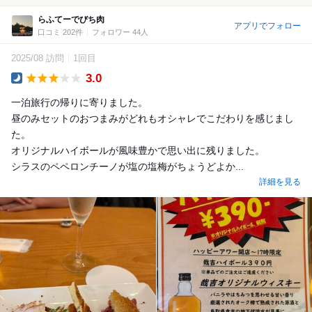
らふてーでびち肉
アプリでフォロー
口コミ 202件
フォロワー 44人
2025/08 訪問
1回目
3.0
Dinner
一泊旅行の帰りに寄りました。
昼のみセットのおつまみがどれもオシャレでこだわりを感じまし
た。
オリジナルハイボールが風味豊かで思い出に残りました。
シラスのペペロンチーノが塩の塩梅がちょうどよか...
詳細を見る