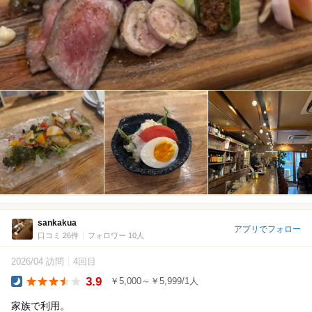
sankakua
アプリでフォロー
口コミ 26件
フォロワー 10人
2026/04 訪問
4回目
3.9
￥5,000～￥5,999/1人
Dinner
家族で利用。