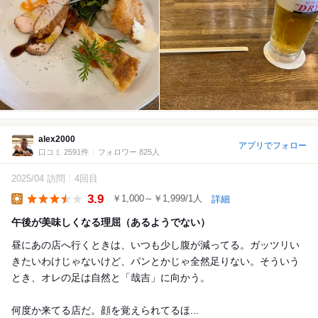
alex2000
アプリでフォロー
口コミ 2591件
フォロワー 825人
2025/04 訪問
4回目
3.9
￥1,000～￥1,999/1人
詳細
Lunch
午後が美味しくなる理屈（あるようでない）
昼にあの店へ行くときは、いつも少し腹が減ってる。ガッツリい
きたいわけじゃないけど、パンとかじゃ全然足りない。そういう
とき、オレの足は自然と「哉吉」に向かう。
何度か来てる店だ。顔を覚えられてるほ...