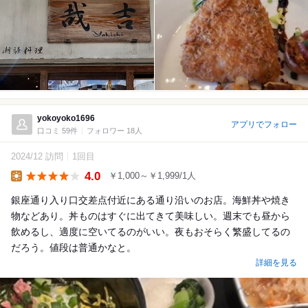
yokoyoko1696
アプリでフォロー
口コミ 59件
フォロワー 18人
2024/12 訪問
1回目
4.0
￥1,000～￥1,999/1人
Lunch
銀座通り入り口交差点付近にある通り沿いのお店。海鮮丼や焼き
物などあり。丼ものはすぐに出てきて美味しい。週末でも昼から
飲めるし、適度に空いてるのがいい。夜もおそらく繁盛してるの
だろう。値段は普通かなと。
詳細を見る