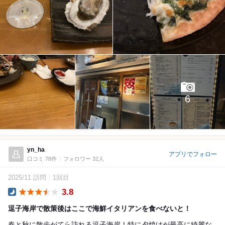
6
yn_ha
アプリでフォロー
口コミ 78件
フォロワー 32人
2025/11 訪問
1回目
3.8
Dinner
逗子海岸で散策後はここで海鮮イタリアンを食べないと！
春と秋に散歩がてら訪れる逗子海岸！特に夕焼けが最高に綺麗な