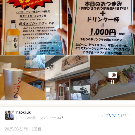
8
naoki.uk
アプリでフォロー
口コミ 248件
フォロワー 33人
2025/06 訪問
1回目