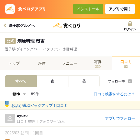
インストール
アプリで開く
逗子駅グルメへ
ログイン
潮騒料理 哉吉
公式
逗子駅/ダイニングバー､ イタリアン､ 創作料理
写真
口コミ
トップ
座席
メニュー
330
83
すべて
夜
昼
フォロー中
口コミ検索をするには？
89件
お店が選ぶピックアップ！口コミ
uyozo
アプリでフォロー
口コミ 80件
フォロワー 32人
2025/03 訪問
1回目