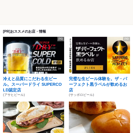
[PR]おススメのお店・情報
PR
PR
冷えと品質にこだわる生ビー
完璧な生ビール体験を。ザ・パ
ル。スーパードライ SUPERCO
ーフェクト黒ラベルが飲めるお
LD認定店
店
(アサヒビール)
(サッポロビール)