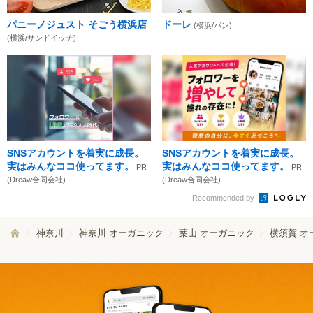
パニーノジュスト そごう横浜店
ドーレ
(横浜/パン)
(横浜/サンドイッチ)
SNSアカウントを着実に成長。
SNSアカウントを着実に成長。
実はみんなココ使ってます。
実はみんなココ使ってます。
PR
PR
(Dreaw合同会社)
(Dreaw合同会社)
Recommended by
神奈川
神奈川 オーガニック
葉山 オーガニック
横須賀 オ