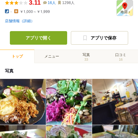
3.11
16
人
1298
人
-
￥1,000～￥1,999
店舗情報（詳細）
アプリで開く
アプリで保存
写真
口コミ
トップ
メニュー
33
16
写真