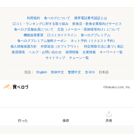
利用規約
食べログについて
携帯電話番号認証とは
口コミ・ランキングに対する取り組み
飲食店・飲食企業様向けサービス
食べログ店舗会員について
広告（メーカー・団体様等向け）について
機能改善要望
口コミガイドライン
食べログプレミアム
食べログプレミアム無料クーポン
ネット予約（リクエスト予約）
個人情報保護方針
外部送信（オプトアウト）
特定商取引法に基づく表記
推奨環境
ヘルプ・お問い合わせ
採用情報
企業情報
キーワード一覧
サイトマップ
チェーン一覧
言語：
English
简体中文
繁體中文
한국어
日本語
©Kakaku.com, Inc.
行った
保存
共有