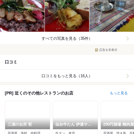
すべての写真を見る（35件）
広告を非表示
口コミ
口コミをもっと見る（16人）
[PR] 近くのその他レストランのお店
もっと見る
三浦の台所 哲
仙台牛たん 伊達サー
290円酒場 精肉屋
モン 三代目 文治 コー
居酒屋、海鮮、肉料理
牛タン、食堂
居酒屋、焼き鳥、牛
スカベイサイドストア