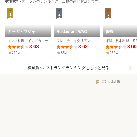
横須賀
×
レストラン
のランキング（点数の高いお店）です。
1
2
3
ナーガ・ラジャ
Restaurant WAO
鴨鶴
インド料理、インドカレー
フレンチ、イタリアン、創作料理
海鮮、日本料理、釜
3.63
3.62
3.60
210人
85人
232人
横須賀×レストラン
のランキングをもっと見る
広告を非表示