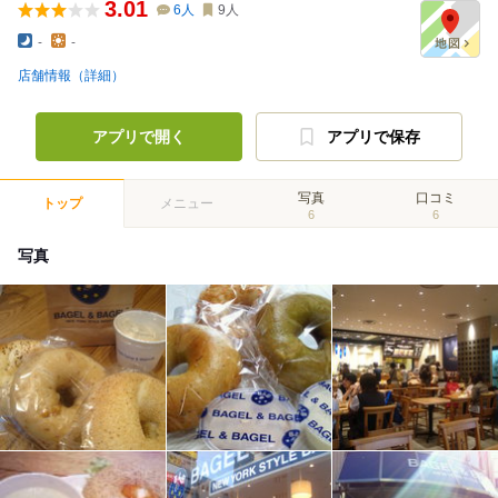
3.01
6
人
9
人
-
-
店舗情報（詳細）
アプリで開く
アプリで保存
写真
口コミ
トップ
メニュー
6
6
写真