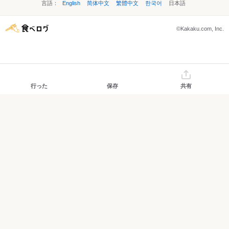
言語：
English
简体中文
繁體中文
한국어
日本語
©Kakaku.com, Inc.
行った
保存
共有