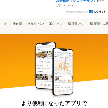
水分補給【クロワッサン】
PR(マ
ガジンハウス)
Recommended by
神奈川
神奈川 パン
葉山 パン
横須賀 パン
横須賀中央駅
より便利になったアプリで