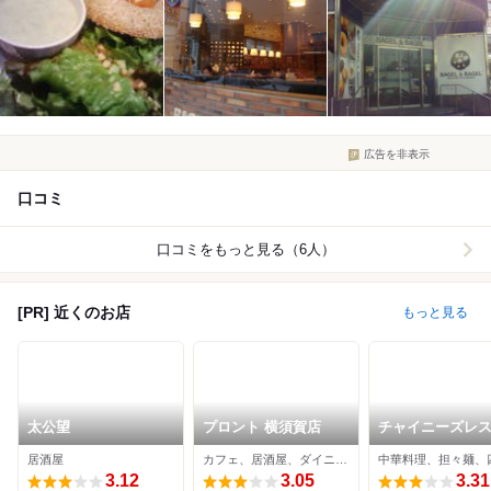
広告を非表示
口コミ
口コミをもっと見る（6人）
[PR] 近くのお店
もっと見る
太公望
プロント 横須賀店
チャイニーズレ
ン 凜
居酒屋
カフェ、居酒屋、ダイニングバー
3.12
3.05
3.31