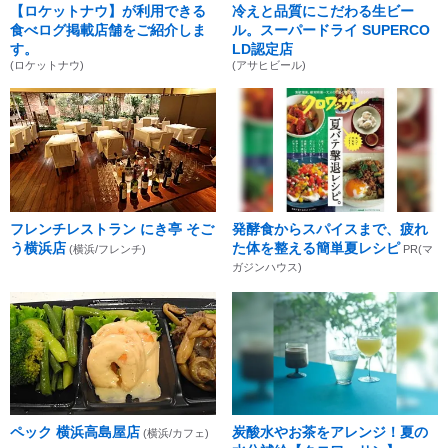
【ロケットナウ】が利用できる
冷えと品質にこだわる生ビー
食べログ掲載店舗をご紹介しま
ル。スーパードライ SUPERCO
す。
LD認定店
(ロケットナウ)
(アサヒビール)
フレンチレストラン にき亭 そご
発酵食からスパイスまで、疲れ
う横浜店
た体を整える簡単夏レシピ
(横浜/フレンチ)
PR(マ
ガジンハウス)
ペック 横浜高島屋店
炭酸水やお茶をアレンジ！夏の
(横浜/カフェ)