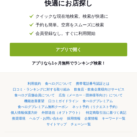
快適にお店探し
クイックな現在地検索。検索が快適に
予約も簡単。空席をスムーズに検索
会員登録なし。すぐに利用開始
アプリで開く
アプリなら1ヶ月無料でランキング検索！
利用規約
食べログについて
携帯電話番号認証とは
口コミ・ランキングに対する取り組み
飲食店・飲食企業様向けサービス
食べログ店舗会員について
広告（メーカー・団体様等向け）について
機能改善要望
口コミガイドライン
食べログプレミアム
食べログプレミアム無料クーポン
ネット予約（リクエスト予約）
個人情報保護方針
外部送信（オプトアウト）
特定商取引法に基づく表記
推奨環境
ヘルプ・お問い合わせ
採用情報
企業情報
キーワード一覧
サイトマップ
チェーン一覧