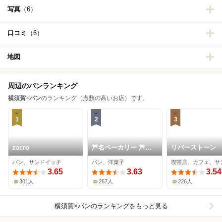
写真
（6）
口コミ
（6）
地図
周辺のパンランキング
横須賀
×
パン
のランキング（点数の高いお店）です。
1
2
3
zacro
芦名ベーカリー 芦兵
リバーストーン
衛
パン、サンドイッチ
パン、洋菓子
3.65
3.63
3.54
301人
267人
226人
横須賀×パン
のランキングをもっと見る