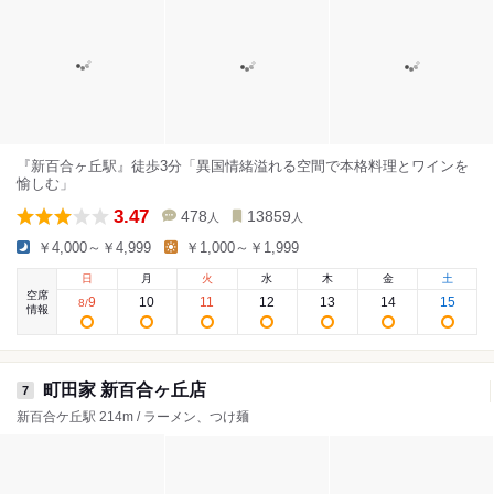
『新百合ヶ丘駅』徒歩3分「異国情緒溢れる空間で本格料理とワインを
愉しむ」
3.47
478
13859
人
人
￥4,000～￥4,999
￥1,000～￥1,999
日
月
火
水
木
金
土
空席
9
10
11
12
13
14
15
8
/
情報
町田家 新百合ヶ丘店
7
新百合ケ丘駅 214m / ラーメン、つけ麺