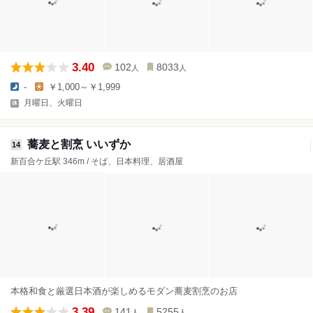
3.40
102
8033
人
人
-
￥1,000～￥1,999
月曜日、火曜日
蕎麦と割烹 いいずか
14
新百合ケ丘駅 346m / そば、日本料理、居酒屋
本格和食と厳選日本酒が楽しめるモダン蕎麦割烹のお店
3.39
141
5255
人
人