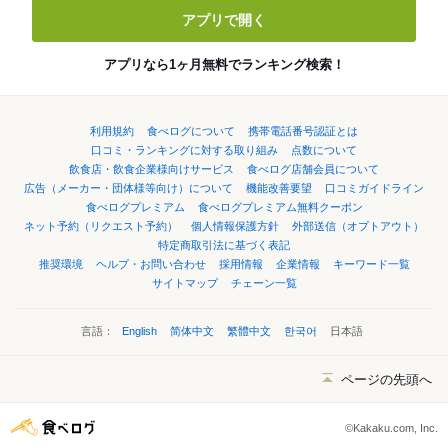
アプリで開く
アプリなら1ヶ月無料でランキング検索！
利用規約
食べログについて
携帯電話番号認証とは
口コミ・ランキングに対する取り組み
点数について
飲食店・飲食企業様向けサービス
食べログ店舗会員について
広告（メーカー・団体様等向け）について
機能改善要望
口コミガイドライン
食べログプレミアム
食べログプレミアム無料クーポン
ネット予約（リクエスト予約）
個人情報保護方針
外部送信（オプトアウト）
特定商取引法に基づく表記
推奨環境
ヘルプ・お問い合わせ
採用情報
企業情報
キーワード一覧
サイトマップ
チェーン一覧
言語：
English
简体中文
繁體中文
한국어
日本語
ページの先頭へ
©Kakaku.com, Inc.