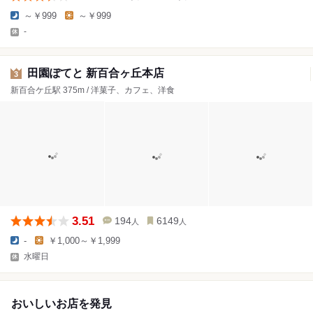
～￥999
～￥999
-
田園ぽてと 新百合ヶ丘本店
3
新百合ケ丘駅 375m / 洋菓子、カフェ、洋食
3.51
194
6149
人
人
-
￥1,000～￥1,999
水曜日
おいしいお店を発見