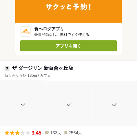
食べログアプリ
会員登録なし。無料ですぐ使える
アプリを開く
ザ ダージリン 新百合ヶ丘店
9
新百合ケ丘駅 135m / カフェ
3.45
133
2564
人
人