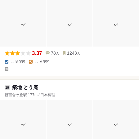
3.37
78
1243
人
人
～￥999
～￥999
-
築地 とう庵
19
新百合ケ丘駅 177m / 日本料理