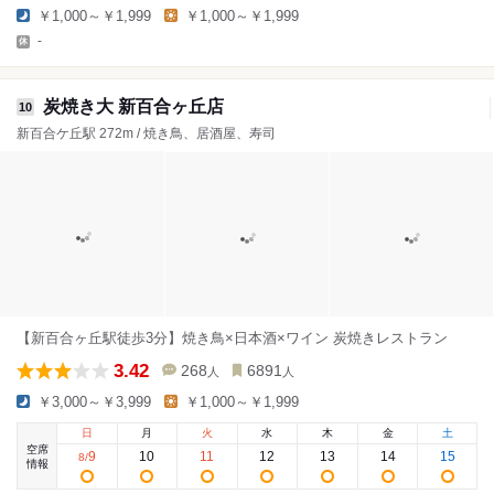
￥1,000～￥1,999
￥1,000～￥1,999
-
炭焼き大 新百合ヶ丘店
10
新百合ケ丘駅 272m / 焼き鳥、居酒屋、寿司
【新百合ヶ丘駅徒歩3分】焼き鳥×日本酒×ワイン 炭焼きレストラン
3.42
268
6891
人
人
￥3,000～￥3,999
￥1,000～￥1,999
日
月
火
水
木
金
土
空席
9
10
11
12
13
14
15
8
/
情報