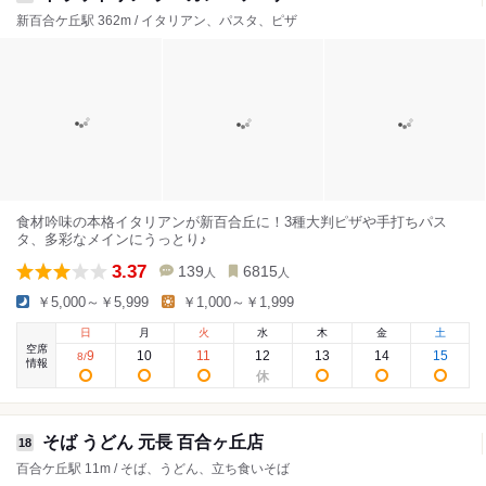
新百合ケ丘駅 362m / イタリアン、パスタ、ピザ
食材吟味の本格イタリアンが新百合丘に！3種大判ピザや手打ちパス
タ、多彩なメインにうっとり♪
3.37
139
6815
人
人
￥5,000～￥5,999
￥1,000～￥1,999
日
月
火
水
木
金
土
空席
9
10
11
12
13
14
15
8
/
情報
そば うどん 元長 百合ヶ丘店
18
百合ケ丘駅 11m / そば、うどん、立ち食いそば