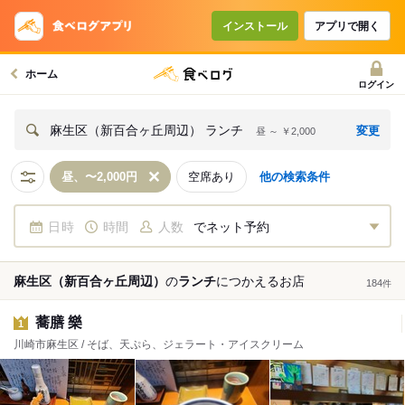
インストール
アプリで開く
ホーム
ログイン
変更
麻生区（新百合ヶ丘周辺） ランチ
昼 ～ ￥2,000
昼、〜2,000円
空席あり
他の検索条件
日時
時間
人数
でネット予約
麻生区（新百合ヶ丘周辺）
の
ランチ
につかえる
お店
184
件
蕎膳 樂
1
川崎市麻生区 / そば、天ぷら、ジェラート・アイスクリーム