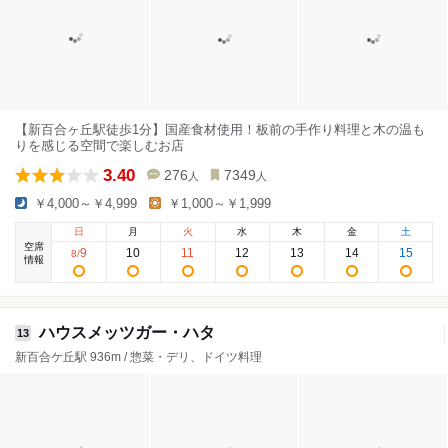
【新百合ヶ丘駅徒歩1分】国産食材使用！板前の手作り料理と木の温も
りを感じる空間で楽しむお店
3.40
276
7349
人
人
￥4,000～￥4,999
￥1,000～￥1,999
日
月
火
水
木
金
土
空席
9
10
11
12
13
14
15
8
/
情報
ハウスメッツガー・ハタ
13
新百合ケ丘駅 936m / 惣菜・デリ、ドイツ料理