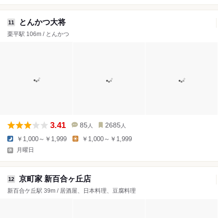
とんかつ大将
11
栗平駅 106m / とんかつ
3.41
85
2685
人
人
￥1,000～￥1,999
￥1,000～￥1,999
月曜日
京町家 新百合ヶ丘店
12
新百合ケ丘駅 39m / 居酒屋、日本料理、豆腐料理