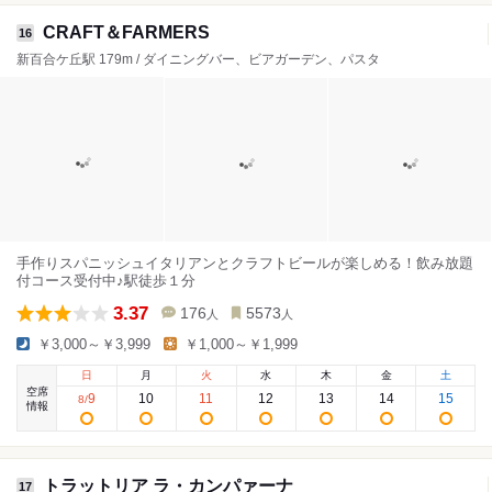
CRAFT＆FARMERS
16
新百合ケ丘駅 179m / ダイニングバー、ビアガーデン、パスタ
手作りスパニッシュイタリアンとクラフトビールが楽しめる！飲み放題
付コース受付中♪駅徒歩１分
3.37
176
5573
人
人
￥3,000～￥3,999
￥1,000～￥1,999
日
月
火
水
木
金
土
空席
9
10
11
12
13
14
15
8
/
情報
トラットリア ラ・カンパァーナ
17