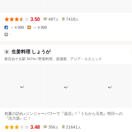
3.50
487
7418
人
人
～￥999
～￥999
-
生姜料理 しょうが
5
新百合ケ丘駅 347m / 野菜料理、居酒屋、アジア・エスニック
初夏の訪れ♪ジンジャーパワーで『温活』!『うちから元気』明日への
『活力源』に！
3.48
356
21641
人
人