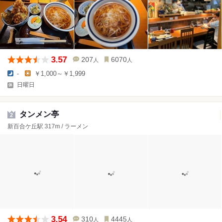
3.57
207
6070
人
人
-
￥1,000～￥1,999
日曜日
タンメン亭
2
新百合ケ丘駅 317m / ラーメン
3.54
310
4445
人
人