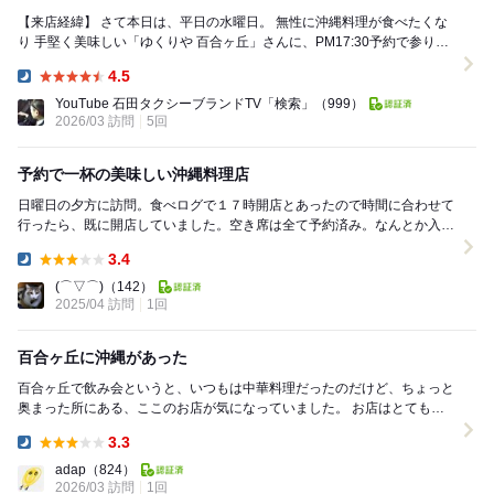
【来店経緯】 さて本日は、平日の水曜日。 無性に沖縄料理が食べたくな
り 手堅く美味しい「ゆくりや 百合ヶ丘」さんに、PM17:30予約で参りま
した。 一年ぶりの...
4.5
Dinner:
YouTube 石田タクシーブランドTV「検索」
（999）
2026/03 訪問
5回
予約で一杯の美味しい沖縄料理店
日曜日の夕方に訪問。食べログで１７時開店とあったので時間に合わせて
行ったら、既に開店していました。空き席は全て予約済み。なんとか入れ
ました。 注文①： オリオン生ビール ジ...
3.4
Dinner:
(⌒▽⌒)
（142）
2025/04 訪問
1回
百合ヶ丘に沖縄があった
百合ヶ丘で飲み会というと、いつもは中華料理だったのだけど、ちょっと
奥まった所にある、ここのお店が気になっていました。 お店はとてもい
い雰囲気で、まるで百合ヶ丘に沖縄があるみたい。...
3.3
Dinner:
adap
（824）
2026/03 訪問
1回