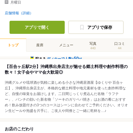
月曜日
店舗情報（詳細）
アプリで開く
アプリで保存
写真
口コミ
トップ
座席
メニュー
440
44
50
貯まる
ディナーで人数×
pt
【百合ヶ丘駅2分】沖縄県出身店主が魅せる郷土料理や創作料理の
数々！女子会やママ会大歓迎◎
沖縄グルメや琉球酒が気軽に楽しめる小さな沖縄居酒屋【ゆくりや 百合ヶ
丘】。沖縄県出身店主が、本格的な郷土料理や地元素材を使った創作料理な
ど、自慢の味覚をお届けします。二日間じっくり煮込んだ名物「ラフテ
ー」、パンチの効いた新名物「ソーキのガリペパ焼き」はお酒の肴におすす
め！飲み放題付きの3つのコースはシーンに合わせてご予約ください。オリオ
ン生ビールや泡盛を片手に、ご友人や同僚とご一緒に乾杯を…♪
お店のこだわり