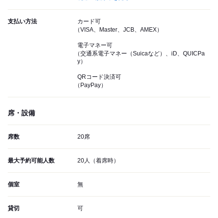
支払い方法
カード可
（VISA、Master、JCB、AMEX）
電子マネー可
（交通系電子マネー（Suicaなど）、iD、QUICPa
y）
QRコード決済可
（PayPay）
席・設備
席数
20席
最大予約可能人数
20人（着席時）
個室
無
貸切
可