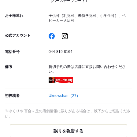
（バースデープレート）
お子様連れ
子供可（乳児可、未就学児可、小学生可）、ベ
ビーカー入店可
公式アカウント
電話番号
044-819-8164
備考
貸切予約の際は店舗に直接お問い合わせくださ
い。
瓶コーク提供店
初投稿者
Uknowchan
（27）
※ゆくりや 百合ヶ丘の店舗情報に誤りがある場合は、以下からご報告くださ
い。
誤りを報告する