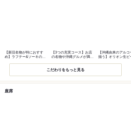
【新旧名物が特におすす
【3つの充実コース】お店
【沖縄由来のアルコ
め】ラフテー&ソーキのガ
の名物や沖縄グルメが満遍
揃う】オリオン生ビ
リペパ焼き
なく楽しめる
泡盛はぜひ
こだわりをもっと見る
座席