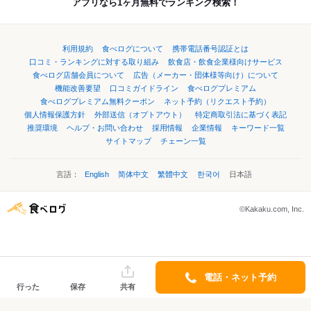
アプリなら1ヶ月無料でランキング検索！
利用規約
食べログについて
携帯電話番号認証とは
口コミ・ランキングに対する取り組み
飲食店・飲食企業様向けサービス
食べログ店舗会員について
広告（メーカー・団体様等向け）について
機能改善要望
口コミガイドライン
食べログプレミアム
食べログプレミアム無料クーポン
ネット予約（リクエスト予約）
個人情報保護方針
外部送信（オプトアウト）
特定商取引法に基づく表記
推奨環境
ヘルプ・お問い合わせ
採用情報
企業情報
キーワード一覧
サイトマップ
チェーン一覧
言語：
English
简体中文
繁體中文
한국어
日本語
©Kakaku.com, Inc.
電話・ネット予約
行った
保存
共有