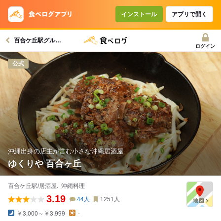
インストール
アプリで開く
百合ケ丘駅グルメへ
ログイン
公式
沖縄出身の店主が営む小さな沖縄居酒屋
ゆくりや 百合ヶ丘
百合ケ丘駅/居酒屋､ 沖縄料理
3.19
44
人
1251
人
￥3,000～￥3,999
-