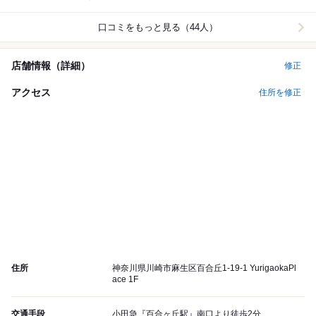
口コミをもっと見る（44人）
店舗情報（詳細）
修正
アクセス
住所を修正
住所
神奈川県川崎市麻生区百合丘1-19-1 YurigaokaPl
ace 1F
交通手段
小田急『百合ヶ丘駅』南口より徒歩2分