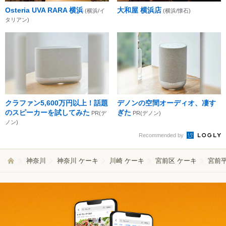
Osteria UVA RARA 横浜
大和屋 横浜店
(横浜/イ
(横浜/懐石)
タリアン)
クラファン5,600万円以上！話題
デノンの空間オーディオ、凄す
のスピーカーを試してみた
ぎた
PR(デ
PR(デノン)
ノン)
Recommended by
神奈川
神奈川 ケーキ
川崎 ケーキ
宮前区 ケーキ
宮前平