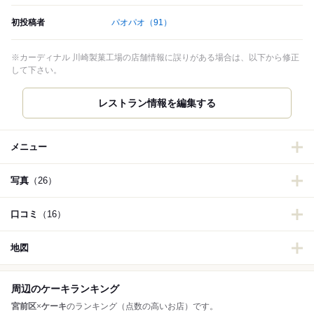
初投稿者
パオパオ
（91）
※カーディナル 川崎製菓工場の店舗情報に誤りがある場合は、以下から修正
して下さい。
レストラン情報を編集する
メニュー
写真
（26）
口コミ
（16）
地図
周辺のケーキランキング
宮前区
×
ケーキ
のランキング（点数の高いお店）です。