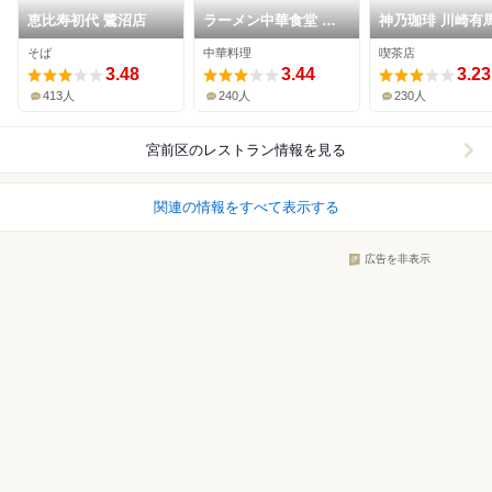
恵比寿初代 鷺沼店
ラーメン中華食堂 新
神乃珈琲 川崎有
世 宮前店
そば
中華料理
喫茶店
3.48
3.44
3.23
413人
240人
230人
宮前区
のレストラン情報を見る
関連の情報をすべて表示する
広告を非表示