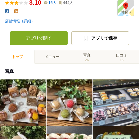
3.10
16
人
444
人
-
-
店舗情報（詳細）
アプリで開く
アプリで保存
写真
口コミ
トップ
メニュー
26
16
写真