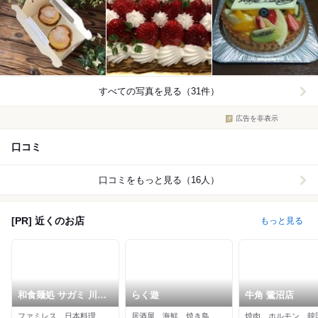
すべての写真を見る（31件）
広告を非表示
口コミ
口コミをもっと見る（16人）
[PR] 近くのお店
もっと見る
和食麺処 サガミ 川崎
らく遊
牛角 鷺沼店
宮前店
ファミレス、日本料理、そば
居酒屋、海鮮、焼き鳥
焼肉、ホルモン、韓