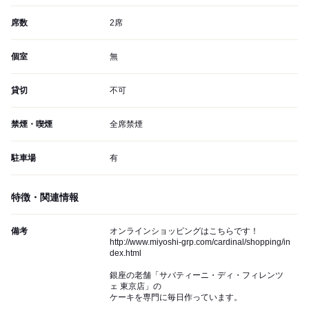
席数
2席
個室
無
貸切
不可
禁煙・喫煙
全席禁煙
駐車場
有
特徴・関連情報
備考
オンラインショッピングはこちらです！
http://www.miyoshi-grp.com/cardinal/shopping/in
dex.html
銀座の老舗「サバティーニ・ディ・フィレンツ
ェ 東京店」の
ケーキを専門に毎日作っています。