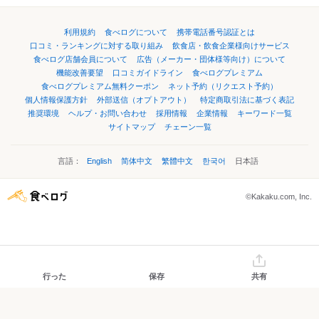
利用規約
食べログについて
携帯電話番号認証とは
口コミ・ランキングに対する取り組み
飲食店・飲食企業様向けサービス
食べログ店舗会員について
広告（メーカー・団体様等向け）について
機能改善要望
口コミガイドライン
食べログプレミアム
食べログプレミアム無料クーポン
ネット予約（リクエスト予約）
個人情報保護方針
外部送信（オプトアウト）
特定商取引法に基づく表記
推奨環境
ヘルプ・お問い合わせ
採用情報
企業情報
キーワード一覧
サイトマップ
チェーン一覧
言語：
English
简体中文
繁體中文
한국어
日本語
©Kakaku.com, Inc.
行った
保存
共有