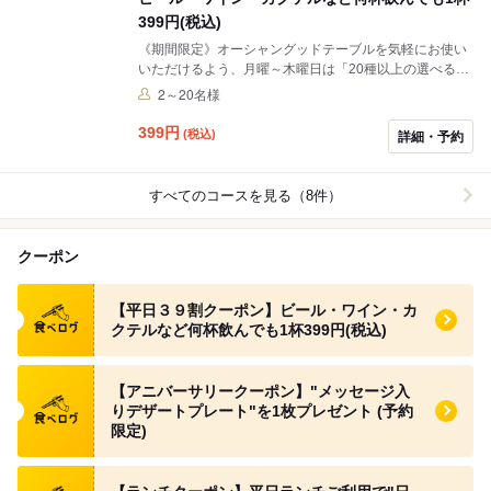
399円(税込)
《期間限定》オーシャングッドテーブルを気軽にお使い
いただけるよう、月曜～木曜日は「20種以上の選べるド
リンクメニュー」を何杯でも1杯399円(税込)でご提供し
2～20名様
ます。お好きなステーキや牡蠣とお楽しみください。
※予約のみ/料理は別料金 (お一人様お料理1品のご注文を
399
円
(税込)
詳細・予約
お願いします)
すべてのコースを見る（8件）
クーポン
食べログ クーポン
【平日３９割クーポン】ビール・ワイン・カ
クテルなど何杯飲んでも1杯399円(税込)
食べログ クーポン
【アニバーサリークーポン】"メッセージ入
りデザートプレート"を1枚プレゼント (予約
限定)
食べログ クーポン