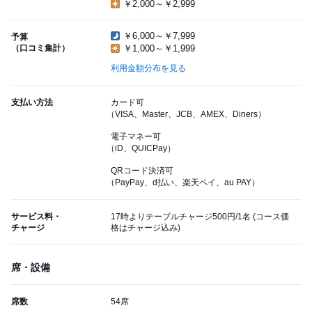
￥2,000～￥2,999
￥6,000～￥7,999
予算
（口コミ集計）
￥1,000～￥1,999
利用金額分布を見る
支払い方法
カード可
（VISA、Master、JCB、AMEX、Diners）
電子マネー可
（iD、QUICPay）
QRコード決済可
（PayPay、d払い、楽天ペイ、au PAY）
サービス料・
17時よりテーブルチャージ500円/1名 (コース価
チャージ
格はチャージ込み)
席・設備
席数
54席