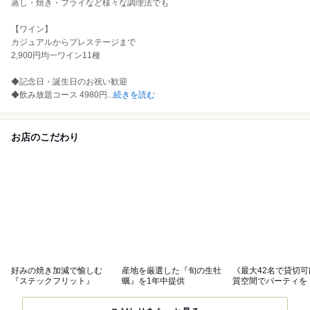
蒸し・焼き・フライなど様々な調理法でも
【ワイン】
カジュアルからプレステージまで
2,900円均一ワイン11種
◆記念日・誕生日のお祝い歓迎
◆飲み放題コース 4980円
...
続きを読む
お店のこだわり
好みの焼き加減で愉しむ
産地を厳選した『旬の生牡
《最大42名で貸切
『ステックフリット』
蠣』を1年中提供
質空間でパーティを