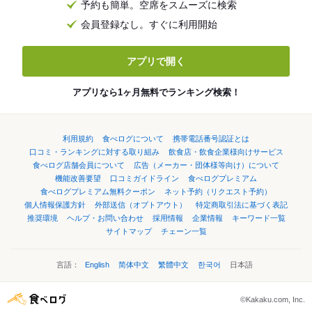
予約も簡単。空席をスムーズに検索
会員登録なし。すぐに利用開始
アプリで開く
アプリなら1ヶ月無料でランキング検索！
利用規約
食べログについて
携帯電話番号認証とは
口コミ・ランキングに対する取り組み
飲食店・飲食企業様向けサービス
食べログ店舗会員について
広告（メーカー・団体様等向け）について
機能改善要望
口コミガイドライン
食べログプレミアム
食べログプレミアム無料クーポン
ネット予約（リクエスト予約）
個人情報保護方針
外部送信（オプトアウト）
特定商取引法に基づく表記
推奨環境
ヘルプ・お問い合わせ
採用情報
企業情報
キーワード一覧
サイトマップ
チェーン一覧
言語：
English
简体中文
繁體中文
한국어
日本語
©Kakaku.com, Inc.