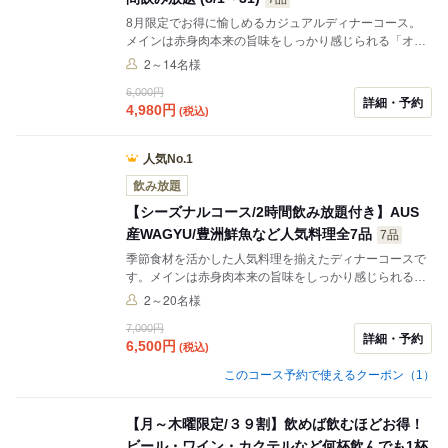
8月限定でお得に愉しめるカジュアルディナーコース。
メインは赤身肉本来の旨味をしっかり感じられる「オー
ストラリア産 WAGYU」。豊洲鮮魚やピラフなど充実の
2～14名様
メニューを、生ビール・グラスワイン・カクテルなど約
6,000円
20種の飲み放題とどうぞ。
詳細・予約
4,980
円
(税込)
人気No.1
飲み放題
【シーズナルコース/2時間飲み放題付き】AUS
産WAGYU/豊洲鮮魚など人気料理全7品
7品
季節食材を活かした人気料理を揃えたディナーコースで
す。メインは赤身肉本来の旨味をしっかり感じられる
「オーストラリア産 WAGYU」。生ビール・グラスワイ
2～20名様
ン・カクテルなど約20種の飲み放題付き。
7,000円
詳細・予約
6,500
円
(税込)
このコース予約で使えるクーポン（1）
【月～木曜限定/３９割】飲めば飲むほどお得！
ビール・ワイン・カクテルなど何杯飲んでも1杯