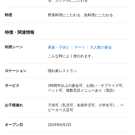
る、カクテルにこだわる
料理
野菜料理にこだわる、魚料理にこだわる
特徴・関連情報
利用シーン
家族・子供と
デート
大人数の宴会
こんな時によく使われます。
ロケーション
隠れ家レストラン
サービス
2時間半以上の宴会可、お祝い・サプライズ可、
ペット可、複数言語メニューあり（英語）
お子様連れ
子供可（乳児可、未就学児可、小学生可）、ベ
ビーカー入店可
オープン日
2024年8月2日