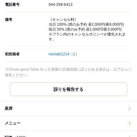
電話番号
044-299-6413
備考
《キャンセル料》
当日 100% (席のみ予約 昼2,000円/夜6,000円)
前日 50% (席のみ予約 昼1,000円/夜3,000円)
※プラン内のキャンセルポリシーが優先されま
す。
初投稿者
moriaki1214
（1）
※Ocean good Table 向ヶ丘遊園の店舗情報に誤りがある場合は、以下からご
報告ください。
誤りを報告する
座席
メニュー