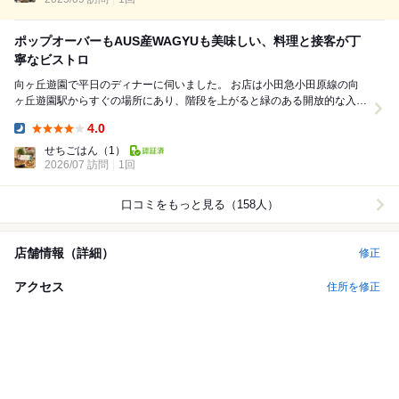
ポップオーバーもAUS産WAGYUも美味しい、料理と接客が丁
寧なビストロ
向ヶ丘遊園で平日のディナーに伺いました。 お店は小田急小田原線の向
ヶ丘遊園駅からすぐの場所にあり、階段を上がると緑のある開放的な入口
が見えてきます。 店内は木の温かさと...
4.0
Dinner:
せちごはん
（1）
2026/07 訪問
1回
口コミをもっと見る（158人）
店舗情報（詳細）
修正
アクセス
住所を修正