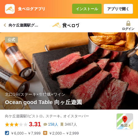
コースで使えるクーポン
戻る
インストール
アプリで開く
向ケ丘遊園駅グルメへ
クーポンを利用せず予約する
ログイン
公式
北口1分/ステーキ×生牡蠣×ワイン
Ocean good Table 向ヶ丘遊園
向ケ丘遊園駅/ビストロ､ ステーキ､ オイスターバー
3.31
158
人
3467
人
￥6,000～￥7,999
￥2,000～￥2,999