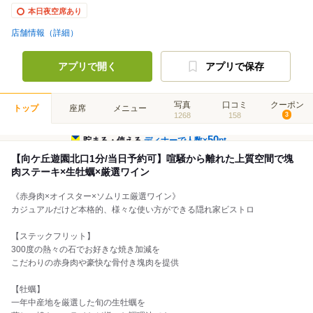
本日夜空席あり
店舗情報（詳細）
アプリで開く
アプリで保存
写真
口コミ
クーポン
トップ
座席
メニュー
1268
158
3
50
貯まる・使える
ディナーで人数×
pt
【向ケ丘遊園北口1分/当日予約可】喧騒から離れた上質空間で塊
肉ステーキ×生牡蠣×厳選ワイン
《赤身肉×オイスター×ソムリエ厳選ワイン》
カジュアルだけど本格的、様々な使い方ができる隠れ家ビストロ
【ステックフリット】
300度の熱々の石でお好きな焼き加減を
こだわりの赤身肉や豪快な骨付き塊肉を提供
【牡蠣】
一年中産地を厳選した旬の生牡蠣を