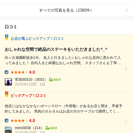
すべての写真を見る（1392件）
口コミ
お店が選ぶピックアップ！口コミ
おしゃれな空間で絶品のステーキをいただきました^_^
向ヶ丘遊園駅徒歩1分。 友人と行きました♪ おしゃれな店内に惹かれて入
ってみました！ 店内入ると綺麗なおしゃれ空間。 スタッフさんも丁寧で
メニューの説明もしてくれます♪ メニュー表はよく見るとなんだか見たこ
4.0
とあるような、、 ユーモアもあります！ 美味しそうなメニューとオスス
Dinner:
メ聞いて頼みました❗️↓ お通しはキューブパン キューブ型のパンは外がパ
常田00310
（3502）
リッと中ふわっとで美...
2025/04 訪問
1回
ピックアップ！口コミ
他店にはなかなかないボーンマロー（牛骨髄）があるお店と聞き、早速予
約してみました。 馬肉のタルタルはお店の方がテーブルで調理してくだ
さいます。マグロのようにあっさりとして美味しかったです。 大好きな
4.0
ボーンマローは一人一本いただきました。割としっかり固まってバゲット
Dinner:
に乗せるのが大変でした。欲を言う...
mimi3838
（214）
2025/09 訪問
1回