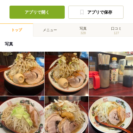
アプリで開く
アプリで保存
写真
口コミ
トップ
メニュー
328
127
写真