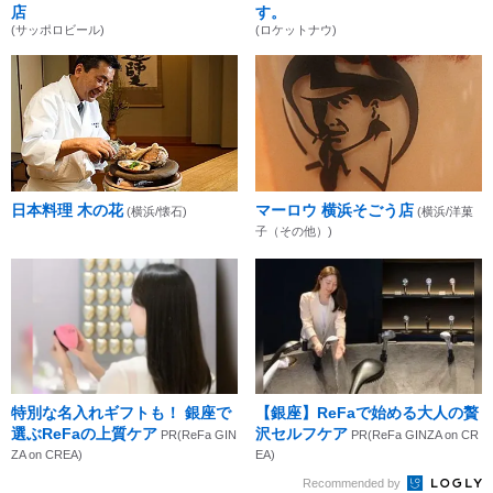
店
す。
(サッポロビール)
(ロケットナウ)
日本料理 木の花
マーロウ 横浜そごう店
(横浜/懐石)
(横浜/洋菓
子（その他）)
特別な名入れギフトも！ 銀座で
【銀座】ReFaで始める大人の贅
選ぶReFaの上質ケア
沢セルフケア
PR(ReFa GIN
PR(ReFa GINZA on CR
ZA on CREA)
EA)
Recommended by