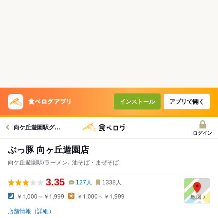
インストール
アプリで開く
向ケ丘遊園駅グルメへ
ログイン
ぶっ豚 向ヶ丘遊園店
向ケ丘遊園駅/ラーメン､ 油そば・まぜそば
3.35
127
人
1338
人
￥1,000～￥1,999
￥1,000～￥1,999
店舗情報（詳細）