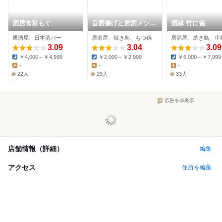
酒房食彩もぐ
旨唐揚げと居酒メシ
酒縁 竹に雀
ミライザカ 向ヶ丘遊
居酒屋、日本酒バー
居酒屋、焼き鳥、もつ鍋
居酒屋、焼き鳥、串
園南口店
3.09
3.04
3.09
￥4,000～￥4,999
￥2,000～￥2,999
￥6,000～￥7,999
Dinner:
Dinner:
Dinner:
-
-
-
Lunch:
Lunch:
Lunch:
22人
29人
33人
広告を非表示
店舗情報（詳細）
編集
アクセス
住所を編集