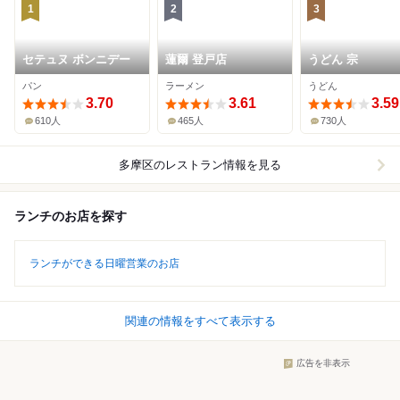
1
2
3
セテュヌ ボンニデー
蓮爾 登戸店
うどん 宗
パン
ラーメン
うどん
3.70
3.61
3.59
610人
465人
730人
多摩区
のレストラン情報を見る
ランチのお店を探す
ランチができる日曜営業のお店
関連の情報をすべて表示する
広告を非表示