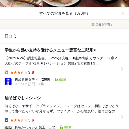
すべての写真を見る（370件）
広告を非表示
口コミ
学生から熱い支持を受けるメニュー豊富な二郎系⭐️
【2025.6.24】調査報告書。 12:25分現着。 ■座席構成 カウンター×9席 2
人掛けのテーブル×2卓 ■オペレーション 男性2名と女性1名 ...
3.8
Lunch:
我武者羅ダディ
（2986）
2025/06 訪問
1回
油そばでもマシマシ
油そば小。ヤサイ、アブラマシマシ。ニンニクはセルフ。初油そばでどう
やって食べたらいいか分からず。ヤサイタワーが心地良い。油そばなので
カエシをかけて良いか分からず。しかしヤサイはいつ...
3.6
Dinner:
あらかわらいふ兒玉
（172）