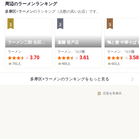
周辺のラーメンランキング
多摩区
×
ラーメン
のランキング（点数の高いお店）です。
1
2
3
ラーメン二郎 生田駅
蓮爾 登戸店
鴨と蟹 中華そば 
前店
ラーメン
ラーメン、つけ麺
ラーメン、つけ麺
3.70
3.61
3.58
791人
465人
601人
多摩区×ラーメン
のランキングをもっと見る
広告を非表示