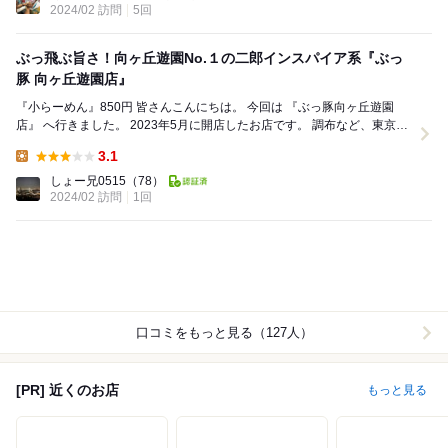
2024/02 訪問
5回
ぶっ飛ぶ旨さ！向ヶ丘遊園No.１の二郎インスパイア系『ぶっ
豚 向ヶ丘遊園店』
『小らーめん』850円 皆さんこんにちは。 今回は 『ぶっ豚向ヶ丘遊園
店』 へ行きました。 2023年5月に開店したお店です。 調布など、東京の
西側エリア辺りに複数店舗...
3.1
Lunch:
しょー兄0515
（78）
2024/02 訪問
1回
口コミをもっと見る（127人）
[PR] 近くのお店
もっと見る