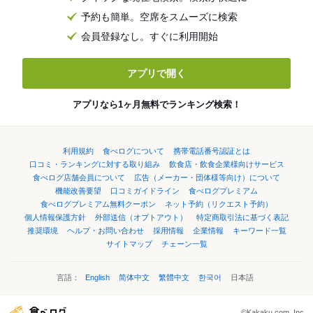
予約も簡単。空席をスムーズに検索
会員登録なし。すぐに利用開始
アプリで開く
アプリなら1ヶ月無料でランキング検索！
利用規約
食べログについて
携帯電話番号認証とは
口コミ・ランキングに対する取り組み
飲食店・飲食企業様向けサービス
食べログ店舗会員について
広告（メーカー・団体様等向け）について
機能改善要望
口コミガイドライン
食べログプレミアム
食べログプレミアム無料クーポン
ネット予約（リクエスト予約）
個人情報保護方針
外部送信（オプトアウト）
特定商取引法に基づく表記
推奨環境
ヘルプ・お問い合わせ
採用情報
企業情報
キーワード一覧
サイトマップ
チェーン一覧
言語：
English
简体中文
繁體中文
한국어
日本語
©Kakaku.com, Inc.