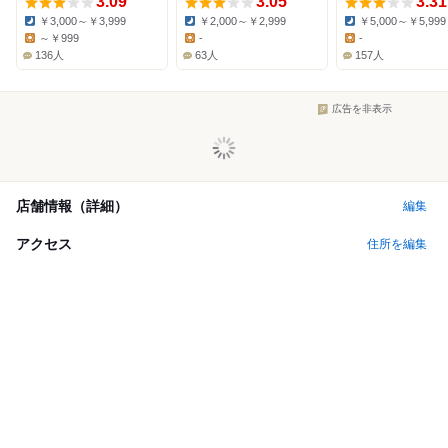
3.09
3.05
3.31
￥3,000～￥3,999
￥2,000～￥2,999
￥5,000～￥5,999
Dinner:
Dinner:
Dinner:
～￥999
-
-
Lunch:
Lunch:
Lunch:
136人
63人
157人
広告を非表示
店舗情報（詳細）
編集
アクセス
住所を編集