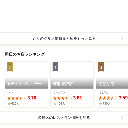
近くのグルメ情報まとめをもっと見る
周辺のお店ランキング
1
2
3
セテュヌ ボンニデー
蓮爾 登戸店
うどん 宗
パン
ラーメン
うどん
3.70
3.61
3.59
610人
464人
730人
多摩区
のレストラン情報を見る