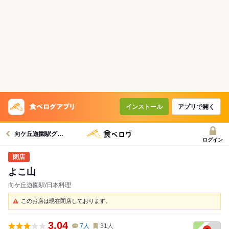
インストール
アプリで開く
向ケ丘遊園駅グルメへ
ログイン
よこ山
向ケ丘遊園駅/日本料理
このお店は現在閉店しております。
3.04
7
人
31
人