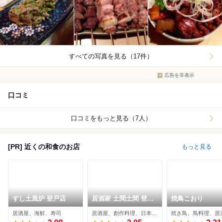
すべての写真を見る（17件）
広告を非表示
口コミ
口コミをもっと見る（7人）
[PR] 近くの和食のお店
もっと見る
すし土風炉 登戸店
居酒家 土間土間 登戸
焼鳥こおり
店
居酒屋、海鮮、寿司
居酒屋、創作料理、日本料理
焼き鳥、鳥料理、居