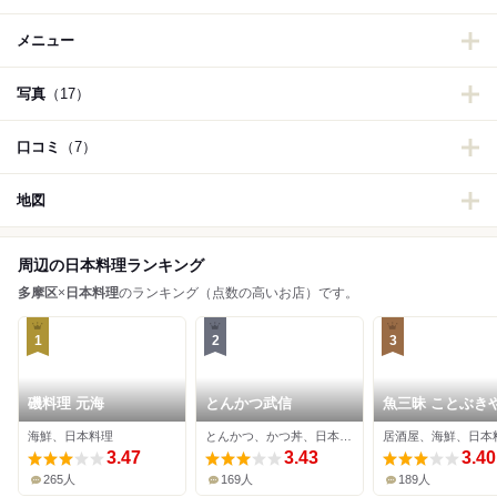
メニュー
写真
（17）
口コミ
（7）
地図
周辺の日本料理ランキング
多摩区
×
日本料理
のランキング（点数の高いお店）です。
1
2
3
磯料理 元海
とんかつ武信
魚三昧 ことぶきや
戸店
海鮮、日本料理
とんかつ、かつ丼、日本料理
居酒屋、海鮮、日本
3.47
3.43
3.40
265人
169人
189人