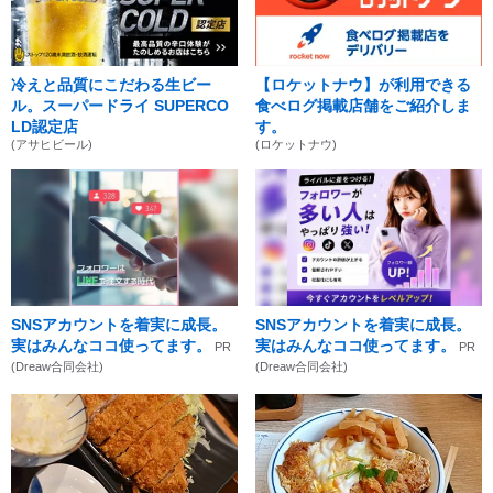
冷えと品質にこだわる生ビー
【ロケットナウ】が利用できる
ル。スーパードライ SUPERCO
食べログ掲載店舗をご紹介しま
LD認定店
す。
(アサヒビール)
(ロケットナウ)
SNSアカウントを着実に成長。
SNSアカウントを着実に成長。
実はみんなココ使ってます。
実はみんなココ使ってます。
PR
PR
(Dreaw合同会社)
(Dreaw合同会社)