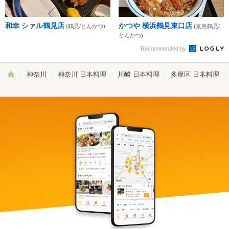
和幸 シァル鶴見店
かつや 横浜鶴見東口店
(鶴見/とんかつ)
(京急鶴見/
とんかつ)
Recommended by
神奈川
神奈川 日本料理
川崎 日本料理
多摩区 日本料理