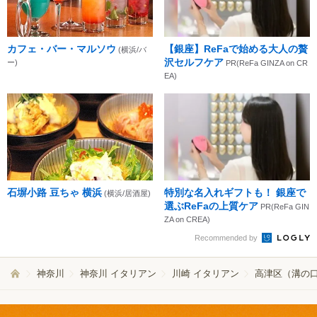
カフェ・バー・マルソウ
【銀座】ReFaで始める大人の贅
(横浜/バ
沢セルフケア
ー)
PR(ReFa GINZA on CR
EA)
石塀小路 豆ちゃ 横浜
特別な名入れギフトも！ 銀座で
(横浜/居酒屋)
選ぶReFaの上質ケア
PR(ReFa GIN
ZA on CREA)
Recommended by
神奈川
神奈川 イタリアン
川崎 イタリアン
高津区（溝の口