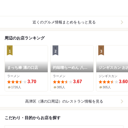
近くのグルメ情報まとめをもっと見る
周辺のお店ランキング
1
2
3
まっち棒 溝の口店
灼味噌らーめん 八堂
ジンギスカン お
八
し
ラーメン
ラーメン
ジンギスカン
3.70
3.67
3.60
1726人
385人
305人
高津区（溝の口周辺）
のレストラン情報を見る
こだわり・目的からお店を探す