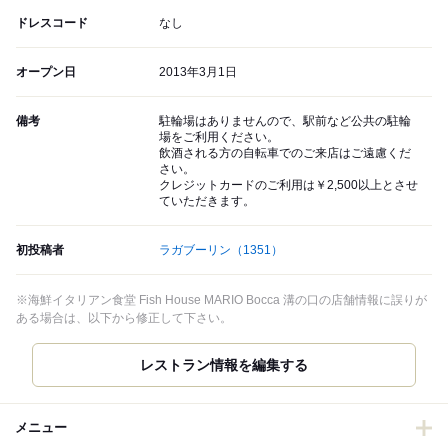
ドレスコード
なし
オープン日
2013年3月1日
備考
駐輪場はありませんので、駅前など公共の駐輪
場をご利用ください。
飲酒される方の自転車でのご来店はご遠慮くだ
さい。
クレジットカードのご利用は￥2,500以上とさせ
ていただきます。
初投稿者
ラガブーリン
（1351）
※海鮮イタリアン食堂 Fish House MARIO Bocca 溝の口の店舗情報に誤りが
ある場合は、以下から修正して下さい。
レストラン情報を編集する
メニュー