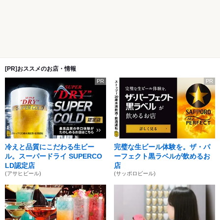
[PR]おススメのお店・情報
PR
PR
冷えと品質にこだわる生ビー
完璧な生ビール体験を。ザ・パ
ル。スーパードライ SUPERCO
ーフェクト黒ラベルが飲めるお
LD認定店
店
(アサヒビール)
(サッポロビール)