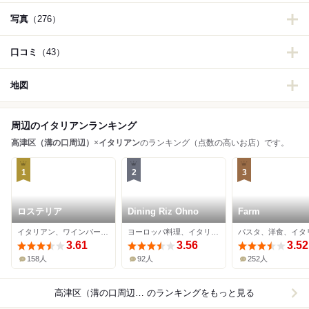
写真
（276）
口コミ
（43）
地図
周辺のイタリアンランキング
高津区（溝の口周辺）
×
イタリアン
のランキング（点数の高いお店）です。
1
2
3
ロステリア
Dining Riz Ohno
Farm
イタリアン、ワインバー、パスタ
ヨーロッパ料理、イタリアン、ビストロ
パスタ、洋食、イタ
3.61
3.56
3.52
158人
92人
252人
高津区（溝の口周辺）×イタリアン
のランキングをもっと見る