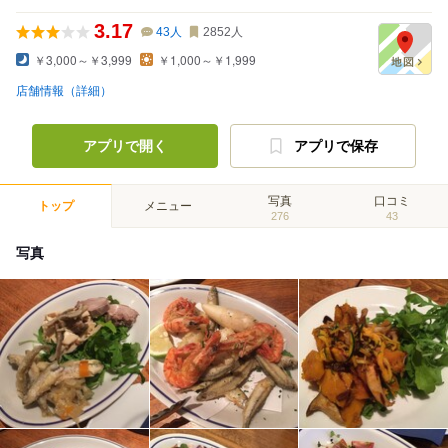
3.17
43
人
2852
人
￥3,000～￥3,999
￥1,000～￥1,999
店舗情報（詳細）
アプリで開く
アプリで保存
写真
口コミ
トップ
メニュー
276
43
写真