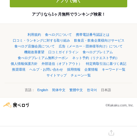
アプリで開く
アプリなら1ヶ月無料でランキング検索！
利用規約
食べログについて
携帯電話番号認証とは
口コミ・ランキングに対する取り組み
飲食店・飲食企業様向けサービス
食べログ店舗会員について
広告（メーカー・団体様等向け）について
機能改善要望
口コミガイドライン
食べログプレミアム
食べログプレミアム無料クーポン
ネット予約（リクエスト予約）
個人情報保護方針
外部送信（オプトアウト）
特定商取引法に基づく表記
推奨環境
ヘルプ・お問い合わせ
採用情報
企業情報
キーワード一覧
サイトマップ
チェーン一覧
言語：
English
简体中文
繁體中文
한국어
日本語
©Kakaku.com, Inc.