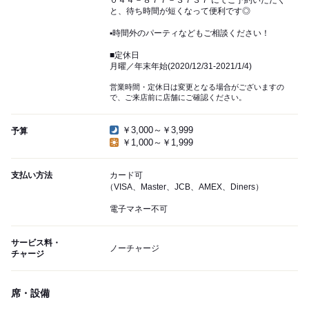
０４４－８７７－３７３７ にてご予約いただく
と、待ち時間が短くなって便利です◎
▪時間外のパーティなどもご相談ください！
■定休日
月曜／年末年始(2020/12/31-2021/1/4)
営業時間・定休日は変更となる場合がございますの
で、ご来店前に店舗にご確認ください。
￥3,000～￥3,999
予算
￥1,000～￥1,999
支払い方法
カード可
（VISA、Master、JCB、AMEX、Diners）
電子マネー不可
サービス料・
ノーチャージ
チャージ
席・設備