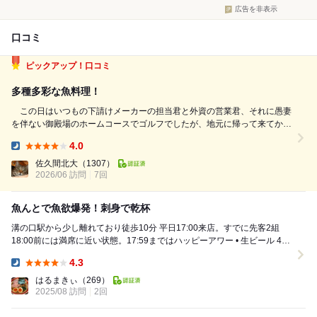
広告を非表示
口コミ
ピックアップ！口コミ
多種多彩な魚料理！
この日はいつもの下請けメーカーの担当君と外資の営業君、それに愚妻
を伴ない御殿場のホームコースでゴルフでしたが、地元に帰って来てから
皆で恒例の反省会です。 帰りの車から電話で予約を入れて17時30分に入
4.0
店しましたが、2時間制で奥の4席テーブルを用意しておいてくれまし
Dinner:
た。 早速、生ビール、レ...
佐久間北大
（1307）
2026/06 訪問
7回
魚んとで魚欲爆発！刺身で乾杯
溝の口駅から少し離れており徒歩10分 平日17:00来店。すでに先客2組
18:00前には満席に近い状態。17:59まではハッピーアワー • 生ビール 450
円 • ハイボール...
4.3
Dinner:
はるまきぃ
（269）
2025/08 訪問
2回