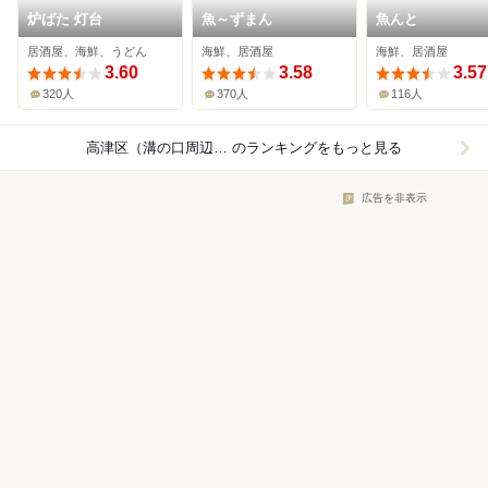
炉ばた 灯台
魚～ずまん
魚んと
居酒屋、海鮮、うどん
海鮮、居酒屋
海鮮、居酒屋
3.60
3.58
3.57
320人
370人
116人
高津区（溝の口周辺）×海鮮・魚介
のランキングをもっと見る
広告を非表示