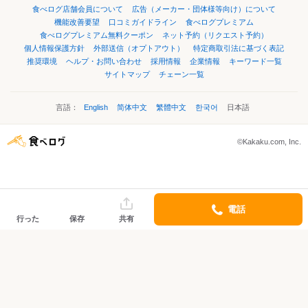
食べログ店舗会員について
広告（メーカー・団体様等向け）について
機能改善要望
口コミガイドライン
食べログプレミアム
食べログプレミアム無料クーポン
ネット予約（リクエスト予約）
個人情報保護方針
外部送信（オプトアウト）
特定商取引法に基づく表記
推奨環境
ヘルプ・お問い合わせ
採用情報
企業情報
キーワード一覧
サイトマップ
チェーン一覧
言語：
English
简体中文
繁體中文
한국어
日本語
©Kakaku.com, Inc.
電話
行った
保存
共有