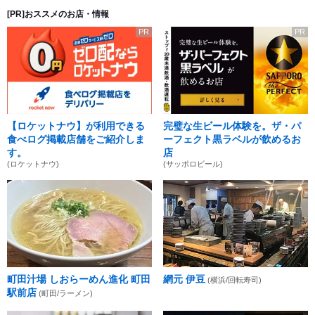
[PR]おススメのお店・情報
PR
PR
【ロケットナウ】が利用できる
完璧な生ビール体験を。ザ・パ
食べログ掲載店舗をご紹介しま
ーフェクト黒ラベルが飲めるお
す。
店
(ロケットナウ)
(サッポロビール)
町田汁場 しおらーめん進化 町田
網元 伊豆
(横浜/回転寿司)
駅前店
(町田/ラーメン)