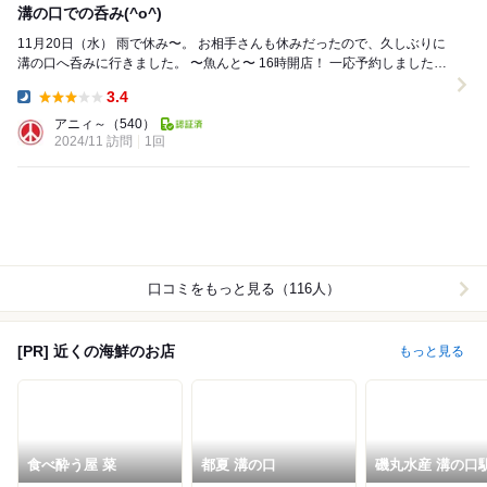
溝の口での呑み(^o^)
11月20日（水） 雨で休み〜。 お相手さんも休みだったので、久しぶりに
溝の口へ呑みに行きました。 〜魚んと〜 16時開店！ 一応予約しました。
対応し...
3.4
Dinner:
アニィ～
（540）
2024/11 訪問
1回
口コミをもっと見る（116人）
[PR] 近くの海鮮のお店
もっと見る
食べ酔う屋 菜
都夏 溝の口
磯丸水産 溝の口
店