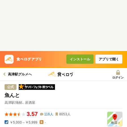
インストール
アプリで開く
高津駅グルメへ
ログイン
ザ・パーフェクト黒ラベル
公式
魚んと
高津駅/海鮮､ 居酒屋
3.57
116
人
8053
人
￥5,000～￥5,999
-