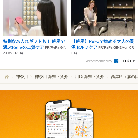
特別な名入れギフトも！ 銀座で
【銀座】ReFaで始める大人の贅
選ぶReFaの上質ケア
沢セルフケア
PR(ReFa GIN
PR(ReFa GINZA on CR
ZA on CREA)
EA)
Recommended by
神奈川
神奈川 海鮮・魚介
川崎 海鮮・魚介
高津区（溝の口