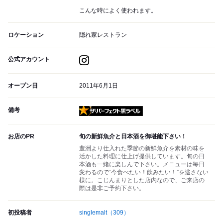
こんな時によく使われます。
ロケーション
隠れ家レストラン
公式アカウント
オープン日
2011年6月1日
備考
ザ・パーフェクト黒ラベル
お店のPR
旬の新鮮魚介と日本酒を御堪能下さい！
豊洲より仕入れた季節の新鮮魚介を素材の味を
活かした料理に仕上げ提供しています。旬の日
本酒も一緒に楽しんで下さい。メニューは毎日
変わるので“今食べたい！飲みたい！”を逃さない
様に。こじんまりとした店内なので、ご来店の
際は是非ご予約下さい。
初投稿者
singlemalt
（309）