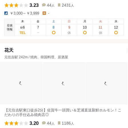
3.23
44
2431
人
人
￥3,000～￥3,999
-
木
金
土
日
月
火
水
空席
6
7
8
9
10
11
12
8
/
情報
花天
元住吉駅 242m / 焼肉、韓国料理、居酒屋
【元住吉駅東口徒歩2分】佐賀牛一頭買い＆芝浦直送新鮮ホルモン！こ
だわりの手仕込み焼肉店◎
3.20
44
1186
人
人