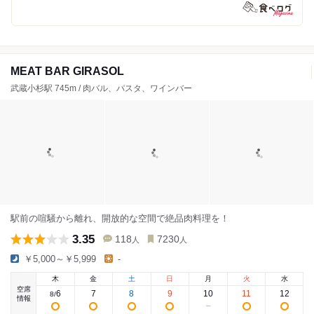
MEAT BAR GIRASOL
武蔵小杉駅 745m / 肉バル、パスタ、ワインバー
駅前の喧騒から離れ、開放的な空間で絶品肉料理を！
3.35
118
7230
人
人
￥5,000～￥5,999
-
木
金
土
日
月
火
水
空席
6
7
8
9
10
11
12
8
/
情報