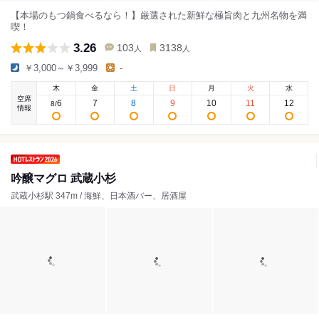
【本場のもつ鍋食べるなら！】厳選された新鮮な極旨肉と九州名物を満
喫！
3.26
103
3138
人
人
￥3,000～￥3,999
-
木
金
土
日
月
火
水
空席
6
7
8
9
10
11
12
8
/
情報
吟醸マグロ 武蔵小杉
武蔵小杉駅 347m / 海鮮、日本酒バー、居酒屋