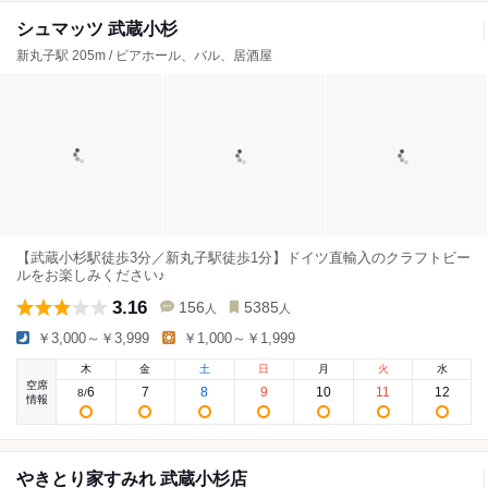
シュマッツ 武蔵小杉
新丸子駅 205m / ビアホール、バル、居酒屋
【武蔵小杉駅徒歩3分／新丸子駅徒歩1分】ドイツ直輸入のクラフトビー
ルをお楽しみください♪
3.16
156
5385
人
人
￥3,000～￥3,999
￥1,000～￥1,999
木
金
土
日
月
火
水
空席
6
7
8
9
10
11
12
8
/
情報
やきとり家すみれ 武蔵小杉店