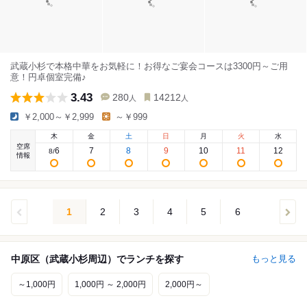
武蔵小杉で本格中華をお気軽に！お得なご宴会コースは3300円～ご用
意！円卓個室完備♪
3.43
280
14212
人
人
￥2,000～￥2,999
～￥999
木
金
土
日
月
火
水
空席
6
7
8
9
10
11
12
8
/
情報
1
2
3
4
5
6
中原区（武蔵小杉周辺）でランチを探す
もっと見る
～1,000円
1,000円 ～ 2,000円
2,000円～