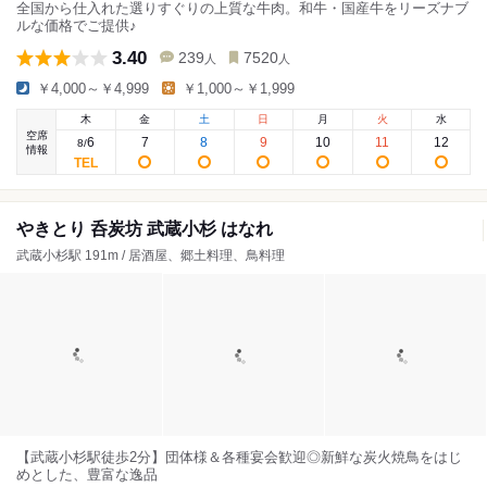
全国から仕入れた選りすぐりの上質な牛肉。和牛・国産牛をリーズナブ
ルな価格でご提供♪
3.40
239
7520
人
人
￥4,000～￥4,999
￥1,000～￥1,999
木
金
土
日
月
火
水
空席
6
7
8
9
10
11
12
8
/
情報
やきとり 呑炭坊 武蔵小杉 はなれ
武蔵小杉駅 191m / 居酒屋、郷土料理、鳥料理
【武蔵小杉駅徒歩2分】団体様＆各種宴会歓迎◎新鮮な炭火焼鳥をはじ
めとした、豊富な逸品