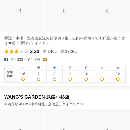
駅近！本場・北海道直送の超厚切り生ラム肉を網焼きで！鮮度が違う旨
さ★超・感動ジンギスカン‼
3.30
146
3926
人
人
￥4,000～￥4,999
-
木
金
土
日
月
火
水
空席
6
7
8
9
10
11
12
8
/
情報
WANG’S GARDEN 武蔵小杉店
向河原駅 400m / 中華料理、居酒屋、ダイニングバー