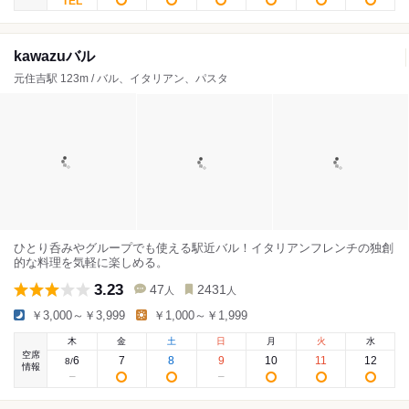
kawazuバル
元住吉駅 123m / バル、イタリアン、パスタ
ひとり呑みやグループでも使える駅近バル！イタリアンフレンチの独創
的な料理を気軽に楽しめる。
3.23
47
2431
人
人
￥3,000～￥3,999
￥1,000～￥1,999
木
金
土
日
月
火
水
空席
6
7
8
9
10
11
12
8
/
情報