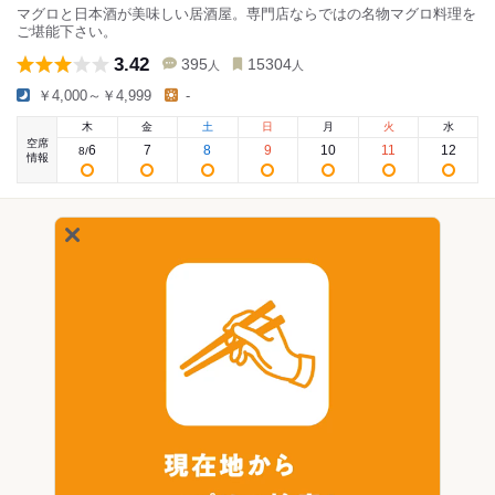
マグロと日本酒が美味しい居酒屋。専門店ならではの名物マグロ料理を
ご堪能下さい。
3.42
395
15304
人
人
￥4,000～￥4,999
-
木
金
土
日
月
火
水
空席
6
7
8
9
10
11
12
8
/
情報