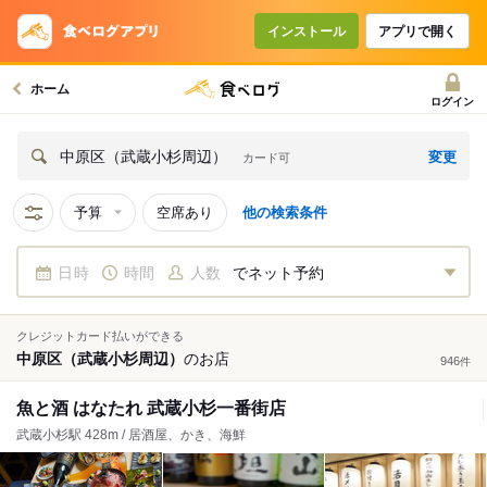
インストール
アプリで開く
ホーム
ログイン
変更
中原区（武蔵小杉周辺）
カード可
予算
空席あり
他の検索条件
日時
時間
人数
でネット予約
クレジットカード払いができる
中原区（武蔵小杉周辺）
の
お店
946
件
魚と酒 はなたれ 武蔵小杉一番街店
武蔵小杉駅 428m / 居酒屋、かき、海鮮