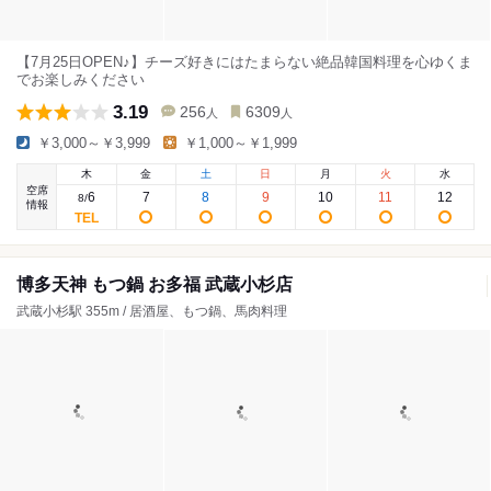
【7月25日OPEN♪】チーズ好きにはたまらない絶品韓国料理を心ゆくま
でお楽しみください
3.19
256
6309
人
人
￥3,000～￥3,999
￥1,000～￥1,999
木
金
土
日
月
火
水
空席
6
7
8
9
10
11
12
8
/
情報
博多天神 もつ鍋 お多福 武蔵小杉店
武蔵小杉駅 355m / 居酒屋、もつ鍋、馬肉料理