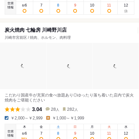
空席
6
7
8
9
10
11
12
8
/
情報
炭火焼肉 七輪房 川崎野川店
川崎市宮前区 / 焼肉、ホルモン、肉料理
こだわり国産牛が充実の食べ放題あり◎ゆったり落ち着いた店内で炭火
焼肉をご堪能ください
3.04
28
282
人
人
￥2,000～￥2,999
￥1,000～￥1,999
木
金
土
日
月
火
水
空席
6
7
8
9
10
11
12
8
/
情報