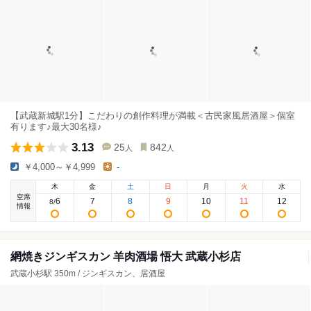
【武蔵新城駅1分】こだわりの創作料理が満載＜古民家風居酒屋＞個室
有ります♪最大30名様♪
3.13
25
842
人
人
￥4,000～￥4,999
-
木
金
土
日
月
火
水
空席
6
7
8
9
10
11
12
8
/
情報
網焼きジンギスカン 羊肉酒場 悟大 武蔵小杉店
武蔵小杉駅 350m / ジンギスカン、居酒屋