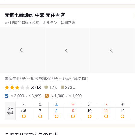
元氣七輪焼肉 牛繁 元住吉店
元住吉駅 108m / 焼肉、ホルモン、韓国料理
国産牛490円～食べ放題2990円～絶品七輪焼肉！
3.03
17
273
人
人
￥3,000～￥3,999
￥1,000～￥1,999
木
金
土
日
月
火
水
空席
6
7
8
9
10
11
12
8
/
情報
このエリアで人気のお店