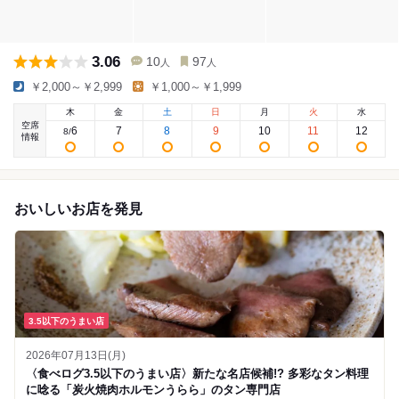
3.06
10
97
人
人
￥2,000～￥2,999
￥1,000～￥1,999
木
金
土
日
月
火
水
空席
6
7
8
9
10
11
12
8
/
情報
おいしいお店を発見
3.5以下のうまい店
2026年07月13日(月)
〈食べログ3.5以下のうまい店〉新たな名店候補!? 多彩なタン料理
に唸る「炭火焼肉ホルモンうらら」のタン専門店