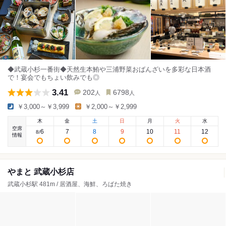
◆武蔵小杉一番街◆天然生本鮪や三浦野菜おばんざいを多彩な日本酒
で！宴会でもちょい飲みでも◎
3.41
202
6798
人
人
￥3,000～￥3,999
￥2,000～￥2,999
木
金
土
日
月
火
水
空席
6
7
8
9
10
11
12
8
/
情報
やまと 武蔵小杉店
武蔵小杉駅 481m / 居酒屋、海鮮、ろばた焼き