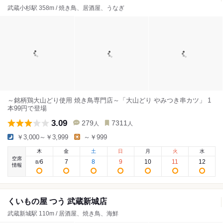
武蔵小杉駅 358m / 焼き鳥、居酒屋、うなぎ
～銘柄鶏大山どり使用 焼き鳥専門店～「大山どり やみつき串カツ」 1
本99円で登場
3.09
279
7311
人
人
￥3,000～￥3,999
～￥999
木
金
土
日
月
火
水
空席
6
7
8
9
10
11
12
8
/
情報
くいもの屋 つう 武蔵新城店
武蔵新城駅 110m / 居酒屋、焼き鳥、海鮮