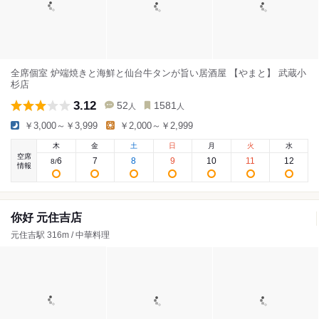
全席個室 炉端焼きと海鮮と仙台牛タンが旨い居酒屋 【やまと】 武蔵小
杉店
3.12
52
1581
人
人
￥3,000～￥3,999
￥2,000～￥2,999
木
金
土
日
月
火
水
空席
6
7
8
9
10
11
12
8
/
情報
你好 元住吉店
元住吉駅 316m / 中華料理