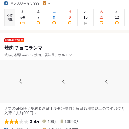
￥5,000～￥5,999
-
木
金
土
日
月
火
水
空席
6
7
8
9
10
11
12
8
/
情報
焼肉 チョモランマ
武蔵小杉駅 448m / 焼肉、居酒屋、ホルモン
迫力のSNS映え塊肉＆新鮮ホルモン焼肉！毎日13種類以上の希少部位を
入荷♪1人前500円～
3.45
409
13993
人
人