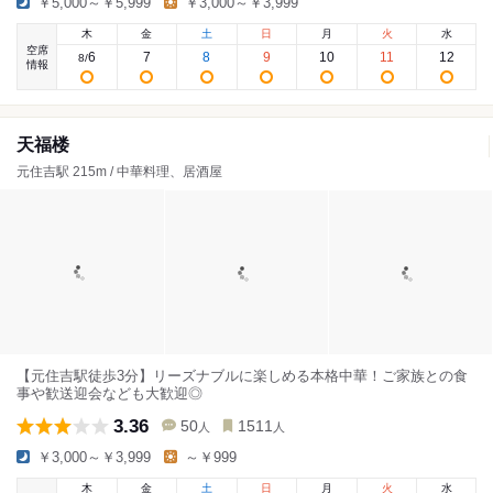
￥5,000～￥5,999
￥3,000～￥3,999
木
金
土
日
月
火
水
空席
6
7
8
9
10
11
12
8
/
情報
天福楼
元住吉駅 215m / 中華料理、居酒屋
【元住吉駅徒歩3分】リーズナブルに楽しめる本格中華！ご家族との食
事や歓送迎会なども大歓迎◎
3.36
50
1511
人
人
￥3,000～￥3,999
～￥999
木
金
土
日
月
火
水