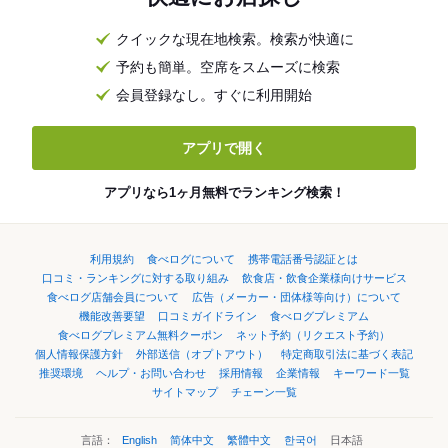
クイックな現在地検索。検索が快適に
予約も簡単。空席をスムーズに検索
会員登録なし。すぐに利用開始
アプリで開く
アプリなら1ヶ月無料でランキング検索！
利用規約
食べログについて
携帯電話番号認証とは
口コミ・ランキングに対する取り組み
飲食店・飲食企業様向けサービス
食べログ店舗会員について
広告（メーカー・団体様等向け）について
機能改善要望
口コミガイドライン
食べログプレミアム
食べログプレミアム無料クーポン
ネット予約（リクエスト予約）
個人情報保護方針
外部送信（オプトアウト）
特定商取引法に基づく表記
推奨環境
ヘルプ・お問い合わせ
採用情報
企業情報
キーワード一覧
サイトマップ
チェーン一覧
言語：
English
简体中文
繁體中文
한국어
日本語