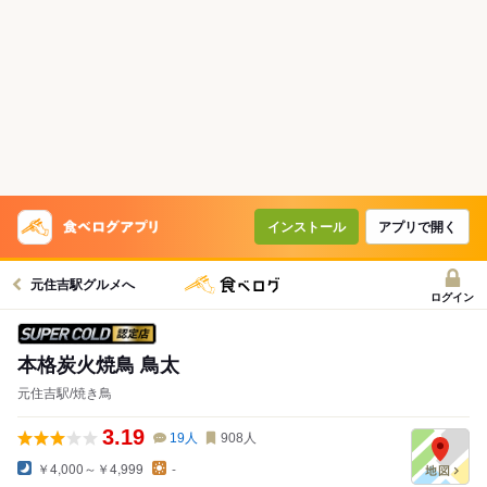
インストール
アプリで開く
元住吉駅グルメへ
ログイン
スーパードライ SUPER COLD認定店
本格炭火焼鳥 鳥太
元住吉駅/焼き鳥
3.19
19
人
908
人
￥4,000～￥4,999
-