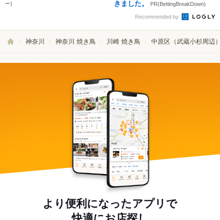
きました。
ー)
PR(BettingBreakDown)
Recommended by
神奈川
神奈川 焼き鳥
川崎 焼き鳥
中原区（武蔵小杉周辺）
より便利になったアプリで
快適にお店探し