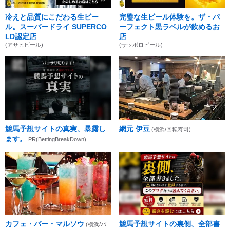
冷えと品質にこだわる生ビー
完璧な生ビール体験を。ザ・パ
ル。スーパードライ SUPERCO
ーフェクト黒ラベルが飲めるお
LD認定店
店
(アサヒビール)
(サッポロビール)
競馬予想サイトの真実、暴露し
網元 伊豆
(横浜/回転寿司)
ます。
PR(BettingBreakDown)
カフェ・バー・マルソウ
競馬予想サイトの裏側、全部書
(横浜/バ