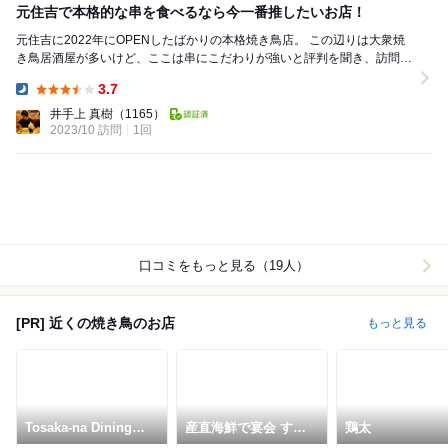
元住吉で本格的な串を食べるなら今一番推したいお店！
元住吉に2022年にOPENしたばかりの本格焼き鳥店。 この辺りは大衆焼
き鳥居酒屋が多いけど、ここは串にこだわりが強いと評判を聞き、訪問。
当日予約で行けました。 カ...
3.7
Dinner:
井手上 真樹
（1165）
2023/10 訪問
1回
口コミをもっと見る（19人）
[PR] 近くの焼き鳥のお店
もっと見る
Tosaka-na Dining
産直海鮮で宴会 すき
鶏太
Gosso 武蔵小杉店
ずき 小杉店