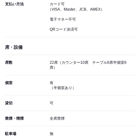
支払い方法
カード可
（VISA、Master、JCB、AMEX）
電子マネー不可
QRコード決済可
席・設備
席数
22席（カウンター10席 テーブル6席半個室6
席）
個室
有
（半個室あり）
貸切
可
禁煙・喫煙
全席禁煙
駐車場
無