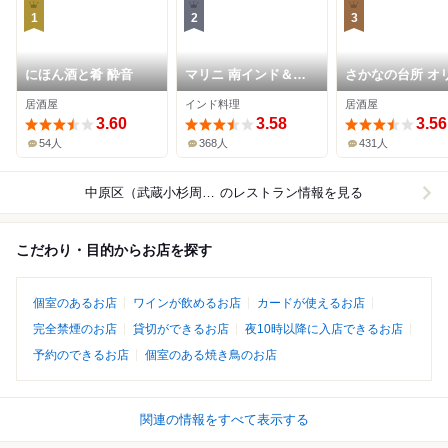
1
2
3
にほん酒と肴 酔音
マリニ 南インド＆フ
さかなの台所 オ
ュージョン
ンタル
居酒屋
インド料理
居酒屋
3.60
3.58
3.56
54人
368人
431人
中原区（武蔵小杉周辺）
のレストラン情報を見る
こだわり・目的からお店を探す
個室のあるお店
ワインが飲めるお店
カードが使えるお店
完全禁煙のお店
貸切ができるお店
夜10時以降に入店できるお店
予約のできるお店
個室のある焼き鳥のお店
関連の情報をすべて表示する