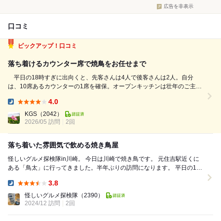
広告を非表示
口コミ
ピックアップ！口コミ
落ち着けるカウンター席で焼鳥をお任せまで
平日の18時すぎに出向くと、先客さんは4人で後客さんは2人。自分
は、10席あるカウンターの1席を確保。オープンキッチンは壮年のご主
人、ホールは指示なしで役割りをこなすお姉さん。常連さんが多そうだけ
4.0
ど、ご主人は会話をしても距離感がいいから自分はアウェイ感を覚えずに
Dinner:
済む。BGMは歌謡曲が静かに。 ...
KGS
（2042）
2026/05 訪問
2回
落ち着いた雰囲気で飲める焼き鳥屋
怪しいグルメ探検隊in川崎。 今日は川崎で焼き鳥です。 元住吉駅近くに
ある「鳥太」に行ってきました。半年ぶりの訪問になります。 平日の18
時過ぎ、お店には一番乗りでしたが...
3.8
Dinner:
怪しいグルメ探検隊
（2390）
2024/12 訪問
2回