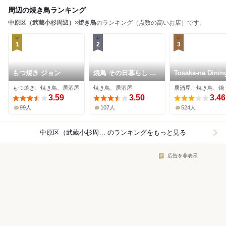
周辺の焼き鳥ランキング
中原区（武蔵小杉周辺）
×
焼き鳥
のランキング（点数の高いお店）です。
1
2
3
もつ焼き ジョン
焼鳥 その日暮らし 武
Tosaka-na Dinin
蔵小杉店
Gosso 武蔵小杉
もつ焼き、焼き鳥、居酒屋
焼き鳥、居酒屋
居酒屋、焼き鳥、鍋
3.59
3.50
3.46
99人
107人
524人
中原区（武蔵小杉周辺）×焼き鳥
のランキングをもっと見る
広告を非表示