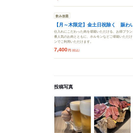
飲み放題
【月～木限定】金土日祝除く 賑わ
仕入れにこだわった肉を堪能いただける、お得プラン
番人気のお肉とともに、ホルモンなどご堪能いただけま
ンでご利用いただけます。
7,400
円
(税込)
投稿写真