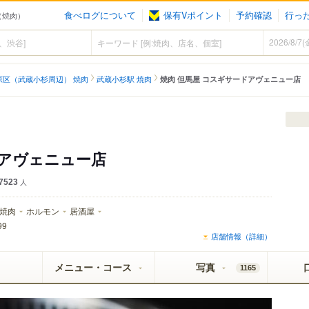
食べログについて
保有Vポイント
予約確認
行っ
（焼肉）
原区（武蔵小杉周辺） 焼肉
武蔵小杉駅 焼肉
焼肉 但馬屋 コスギサードアヴェニュー店
ドアヴェニュー店
7523
人
焼肉
ホルモン
居酒屋
99
店舗情報（詳細）
メニュー・コース
写真
1165