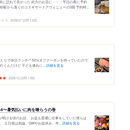
前に訪れて良かった 此方のお店に・・・平日の夜に予約
杉駅から直ぐのコスギサードアヴェニューの3階 予約時...
2026/07 訪問
2回
ふたりで休日ランチᵕ̈* 50%オフクーポンを持っていたので
くんだけど 子ども連れに...
詳細を見る
2025/12 訪問
5回
164〜暑気払いに肉を喰らうの巻
お盆が明ける頃のお話、 お盆も普通に仕事をしていた僕らは
 土日祝は勿論、GWやお盆休み、年...
詳細を見る