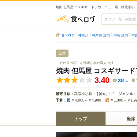
焼肉 但馬屋 コスギサードアヴェニュー店 - 武蔵小杉
食べログ
食べログ
神奈川
神奈川 焼肉
川崎 焼肉
中
公式
こだわりの和牛と洗練された職人の技
焼肉 但馬屋 コスギサー
3.40
239
人
最寄り駅：
武蔵小杉駅
[
神奈川
]
ジャンル：
予算：
￥4,000～￥4,999
￥1,000～￥1,9
トップ
座席