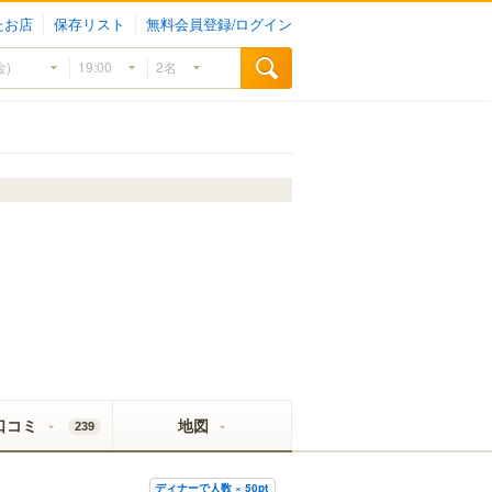
たお店
保存リスト
無料会員登録/ログイン
口コミ
地図
239
ディナーで人数 × 50pt