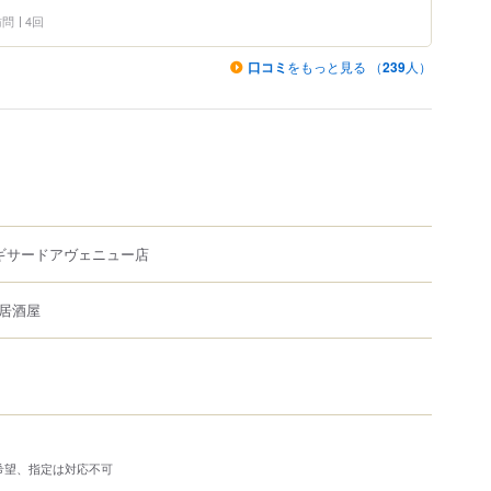
 訪問
4回
口コミ
をもっと見る （
239
人）
スギサードアヴェニュー店
居酒屋
希望、指定は対応不可