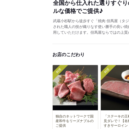
全国から仕入れた選りすぐり
ルな価格でご提供♪
武蔵小杉駅から徒歩すぐ「焼肉 但馬屋（タ
された職人の技が織りなす使い勝手の良い焼
用していただけます。但馬屋ならではの上質
お店のこだわり
料理
料理
独自のネットワークで国
「ステーキの王
産和牛をリーズナブルの
見ダレで！【名
ご提供
すきサーロイン