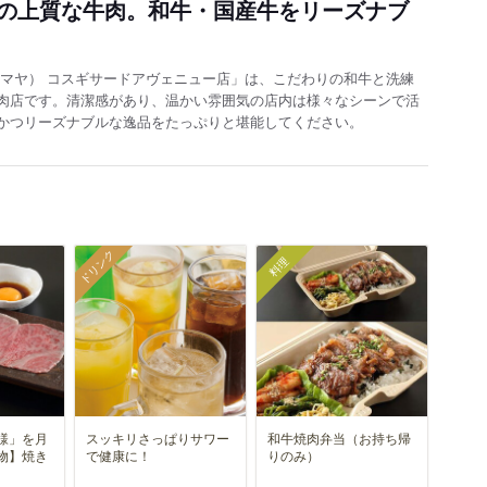
の上質な牛肉。和牛・国産牛をリーズナブ
ジマヤ） コスギサードアヴェニュー店」は、こだわりの和牛と洗練
肉店です。清潔感があり、温かい雰囲気の店内は様々なシーンで活
かつリーズナブルな逸品をたっぷりと堪能してください。
ドリンク
料理
様」を月
スッキリさっぱりサワー
和牛焼肉弁当（お持ち帰
物】焼き
で健康に！
りのみ）