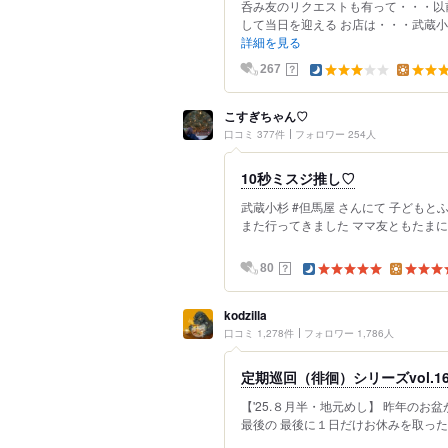
呑み友のリクエストも有って・・・以
して当日を迎える お店は・・・武蔵小
詳細を見る
？
267
こすぎちゃん♡
口コミ 377件
フォロワー 254人
10秒ミスジ推し♡
武蔵小杉 #但馬屋 さんにて 子どもと
また行ってきました ママ友ともたまに行
？
80
kodzilla
口コミ 1,278件
フォロワー 1,786人
定期巡回（徘徊）シリーズvol.
【'25.８月半・地元めし】 昨年の
最後の 最後に１日だけお休みを取った、