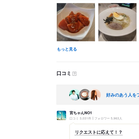
もっと見る
口コミ
？
好みのあう人を
宮ちゃんNO1
口コミ 3,031件
フォロワー 5,963人
リクエストに応えて！？