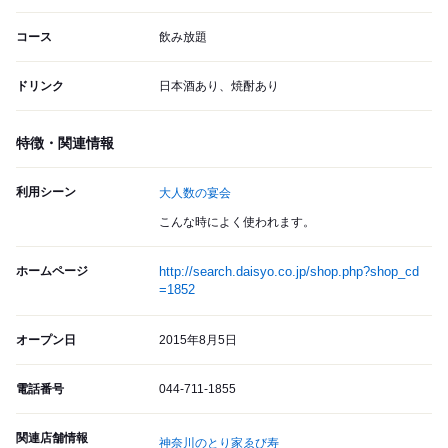
コース
飲み放題
ドリンク
日本酒あり、焼酎あり
特徴・関連情報
利用シーン
大人数の宴会
こんな時によく使われます。
ホームページ
http://search.daisyo.co.jp/shop.php?shop_cd
=1852
オープン日
2015年8月5日
電話番号
044-711-1855
関連店舗情報
神奈川のとり家ゑび寿