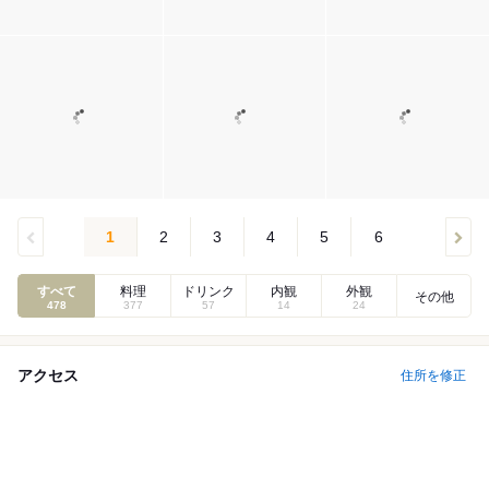
1
2
3
4
5
6
すべて
料理
ドリンク
内観
外観
その他
478
377
57
14
24
アクセス
住所を修正