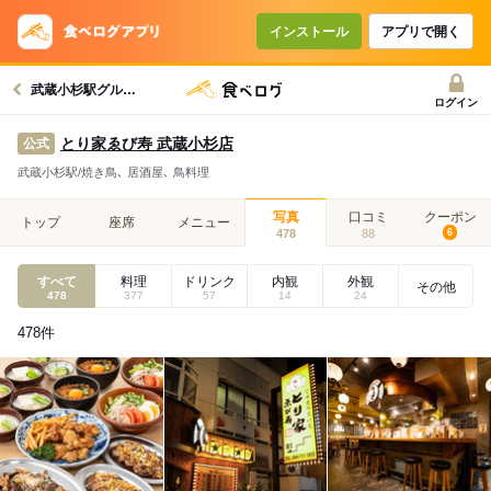
インストール
アプリで開く
武蔵小杉駅グルメへ
ログイン
とり家ゑび寿 武蔵小杉店
公式
武蔵小杉駅/焼き鳥､ 居酒屋､ 鳥料理
写真
口コミ
クーポン
トップ
座席
メニュー
478
88
6
すべて
料理
ドリンク
内観
外観
その他
478
377
57
14
24
478
件