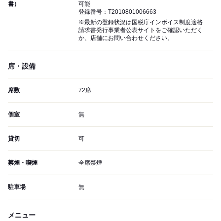
書）
可能
登録番号：T2010801006663
※最新の登録状況は国税庁インボイス制度適格
請求書発行事業者公表サイトをご確認いただく
か、店舗にお問い合わせください。
席・設備
席数
72席
個室
無
貸切
可
禁煙・喫煙
全席禁煙
駐車場
無
メニュー