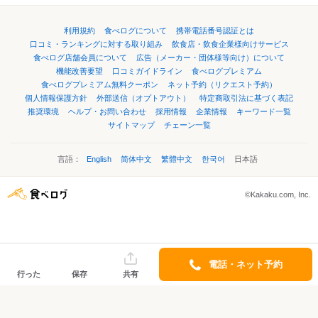
利用規約
食べログについて
携帯電話番号認証とは
口コミ・ランキングに対する取り組み
飲食店・飲食企業様向けサービス
食べログ店舗会員について
広告（メーカー・団体様等向け）について
機能改善要望
口コミガイドライン
食べログプレミアム
食べログプレミアム無料クーポン
ネット予約（リクエスト予約）
個人情報保護方針
外部送信（オプトアウト）
特定商取引法に基づく表記
推奨環境
ヘルプ・お問い合わせ
採用情報
企業情報
キーワード一覧
サイトマップ
チェーン一覧
言語：
English
简体中文
繁體中文
한국어
日本語
©Kakaku.com, Inc.
電話・ネット予約
行った
保存
共有