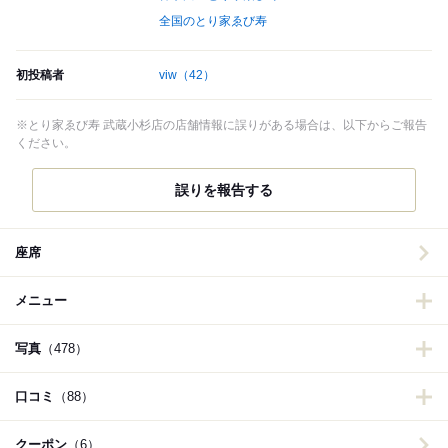
全国のとり家ゑび寿
初投稿者
viw
（42）
※とり家ゑび寿 武蔵小杉店の店舗情報に誤りがある場合は、以下からご報告
ください。
誤りを報告する
座席
メニュー
写真
（478）
口コミ
（88）
クーポン
（6）