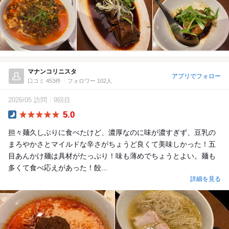
マナンコリニスタ
アプリでフォロー
口コミ 453件
フォロワー 102人
2026/05 訪問
9回目
5.0
Dinner
担々麺久しぶりに食べたけど、濃厚なのに味が濃すぎず、豆乳の
まろやかさとマイルドな辛さがちょうど良くて美味しかった！五
目あんかけ麺は具材がたっぷり！味も薄めでちょうとよい。麺も
多くて食べ応えがあった！餃...
詳細を見る