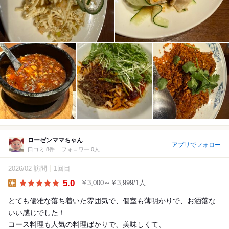
ローゼンママちゃん
アプリでフォロー
口コミ 8件
フォロワー 0人
2026/02 訪問
1回目
5.0
￥3,000～￥3,999/1人
Lunch
とても優雅な落ち着いた雰囲気で、個室も薄明かりで、お洒落な
いい感じでした！
コース料理も人気の料理ばかりで、美味しくて、