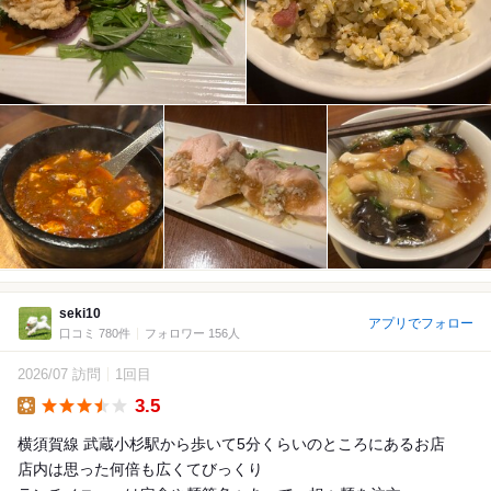
seki10
アプリでフォロー
口コミ 780件
フォロワー 156人
2026/07 訪問
1回目
3.5
Lunch
横須賀線 武蔵小杉駅から歩いて5分くらいのところにあるお店
店内は思った何倍も広くてびっくり