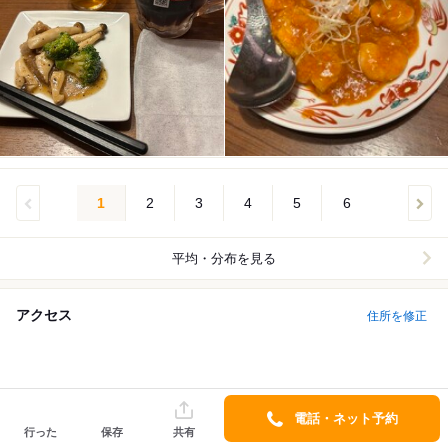
1
2
3
4
5
6
平均・分布を見る
アクセス
住所を修正
電話・ネット予約
行った
保存
共有