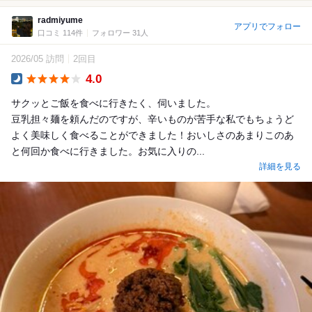
radmiyume
アプリでフォロー
口コミ 114件
フォロワー 31人
2026/05 訪問
2回目
4.0
Dinner
サクッとご飯を食べに行きたく、伺いました。
豆乳担々麺を頼んだのですが、辛いものが苦手な私でもちょうど
よく美味しく食べることができました！おいしさのあまりこのあ
と何回か食べに行きました。お気に入りの...
詳細を見る