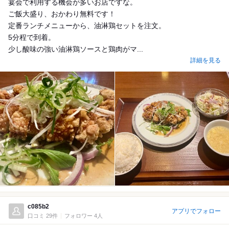
宴会で利用する機会が多いお店ですな。
ご飯大盛り、おかわり無料です！
定番ランチメニューから、油淋鶏セットを注文。
5分程で到着。
少し酸味の強い油淋鶏ソースと鶏肉がマ...
詳細を見る
c085b2
アプリでフォロー
口コミ 29件
フォロワー 4人