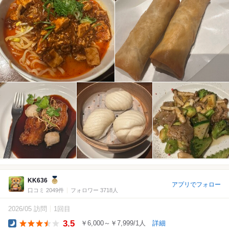
KK636
アプリでフォロー
口コミ 2049件
フォロワー 3718人
2026/05 訪問
1回目
3.5
￥6,000～￥7,999/1人
詳細