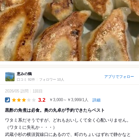
恵みの鶴
アプリでフォロー
口コミ 92件
フォロワー 10人
2026/05 訪問
1回目
3.2
￥3,000～￥3,999/1人
詳細
Dinner
黒酢の角煮は必食。奥の丸卓が予約できたらベスト
ワタミ系だそうですが、どれもおいしくて全く心配いりません。
（ワタミに失礼か・・・）
武蔵小杉の横須賀線口にあるので、町のちょいはずれで静かなと