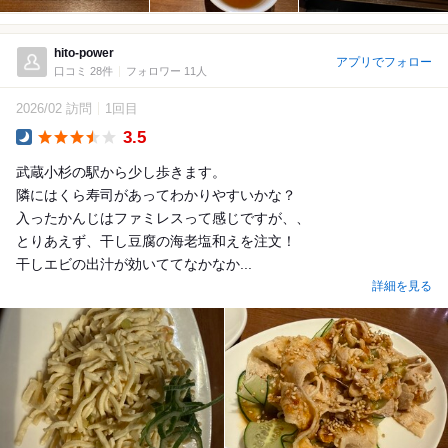
hito-power
アプリでフォロー
口コミ 28件
フォロワー 11人
2026/02 訪問
1回目
3.5
Dinner
武蔵小杉の駅から少し歩きます。
隣にはくら寿司があってわかりやすいかな？
入ったかんじはファミレスって感じですが、、
とりあえず、干し豆腐の海老塩和えを注文！
干しエビの出汁が効いててなかなか...
詳細を見る