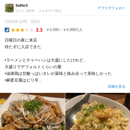
8a8bc0
アプリでフォロー
口コミ 327件
フォロワー 82人
2026/08 訪問
3回目
3.3
￥4,000～￥4,999/1人
Dinner
日曜日の夜に来店
待たずに入店できた
•ラーメンとチャーハンは大盛にしたけれど、
大盛りでデフォルトくらいの量
•油淋鶏は甘酸っぱいタレが薬味と絡み合って美味しかった
•麻婆豆腐はピリ辛...
詳細を見る