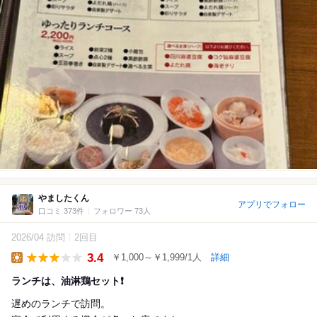
やましたくん
アプリでフォロー
口コミ 373件
フォロワー 73人
2026/04 訪問
2回目
3.4
￥1,000～￥1,999/1人
詳細
Lunch
ランチは、油淋鶏セット❗️
遅めのランチで訪問。