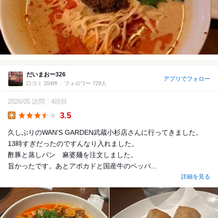
だいまおー326
アプリでフォロー
口コミ 204件
フォロワー 729人
2026/05 訪問
4回目
3.5
Lunch
久しぶりのWAN'S GARDEN武蔵小杉店さんに行ってきました。
13時すぎだったのですんなり入れました。
酢豚と蒸しパン 麻婆麺を注文しました。
旨かったです。あとアボカドと国産牛のペッパ...
詳細を見る