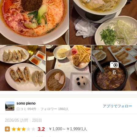
6
sono pieno
アプリでフォロー
口コミ 994件
フォロワー 1860人
2026/05 訪問
2回目
3.2
￥1,000～￥1,999/1人
Lunch