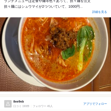
ランチメニューは定食や麺等色々あって、担々麺を注文
担々麺にはシュウマイが2つついていて、1000円...
詳細を見る
8ee9eb
アプリでフォロー
口コミ 193件
フォロワー 45人