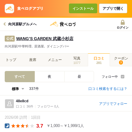
インストール
アプリで開く
向河原駅グルメへ
ログイン
WANG’S GARDEN 武蔵小杉店
公式
向河原駅/中華料理､ 居酒屋､ ダイニングバー
写真
口コミ
クーポン
トップ
座席
メニュー
1077
281
3
すべて
夜
昼
フォロー中
口コミ検索をするには？
337件
48e8cd
アプリでフォロー
口コミ 36件
フォロワー 0人
2026/08 訪問
1回目
3.7
￥1,000～￥1,999/1人
Dinner