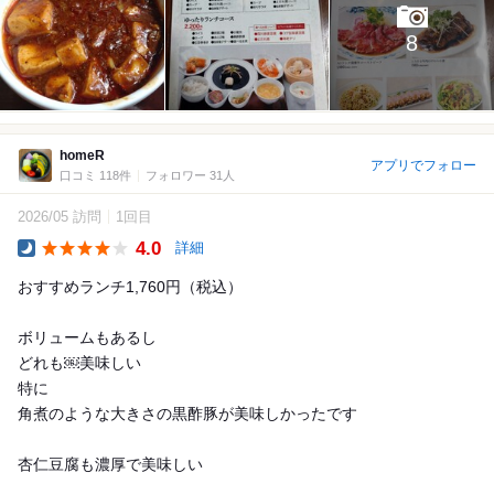
8
homeR
アプリでフォロー
口コミ 118件
フォロワー 31人
2026/05 訪問
1回目
4.0
詳細
Dinner
おすすめランチ1,760円（税込）
ボリュームもあるし
どれも￼美味しい
特に
角煮のような大きさの黒酢豚が美味しかったです
杏仁豆腐も濃厚で美味しい