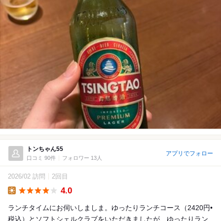
トンちゃん55
アプリでフォロー
口コミ 90件
フォロワー 13人
2026/02 訪問
2回目
4.0
Lunch
ランチタイムにお伺いしましま。ゆったりランチコース（2420円•
税込）とソフトシェルクラブをいただきましたが、ゆったりラン