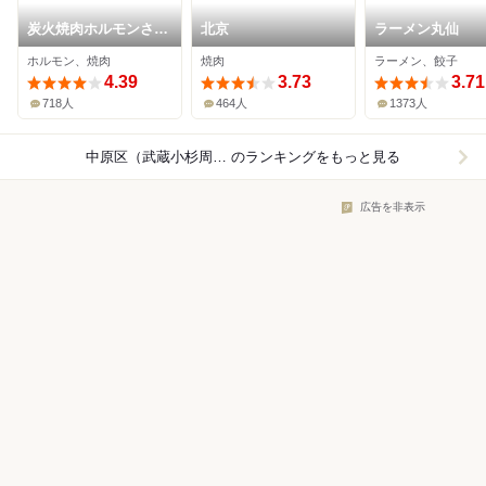
炭火焼肉ホルモンさわ
北京
ラーメン丸仙
いし
ホルモン、焼肉
焼肉
ラーメン、餃子
4.39
3.73
3.71
718人
464人
1373人
中原区（武蔵小杉周辺）×レストラン
のランキングをもっと見る
広告を非表示