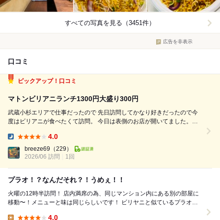
すべての写真を見る（3451件）
広告を非表示
口コミ
ピックアップ！口コミ
マトンビリアニランチ1300円大盛り300円
武蔵小杉エリアで仕事だったので 先日訪問してかなり好きだったので今
度はビリアニが食べたくて訪問。 今日は表側のお店が開いてました。平
日11時過ぎ。 (普通のマンションみたいな感じなので初回は地図見ながら
4.0
のほうがいいかも) サラダはグリーンサラダ。クミンの効いたサウザン。
Dinner:
ドリンクはマン...
breeze69
（229）
2026/06 訪問
1回
プラオ！？なんだそれ？！うめぇ！！
火曜の12時半訪問！ 店内満席の為、同じマンション内にある別の部屋に
移動〜！メニューと味は同じらしいです！ ビリヤニと似ているプラオと
言うものがあり、外国人店員さんに聞いた...
4.0