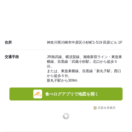
住所
神奈川県川崎市中原区小杉町1-519 田原ビル 1F
交通手段
JR南武線、横須賀線、湘南新宿ライン・東急東
横線、目黒線「武蔵小杉駅」北口から徒歩５
分。
または、東急東横線、目黒線「新丸子駅」西口
から徒歩５分。
新丸子駅から309m
食べログアプリで地図を開く
広告を非表示