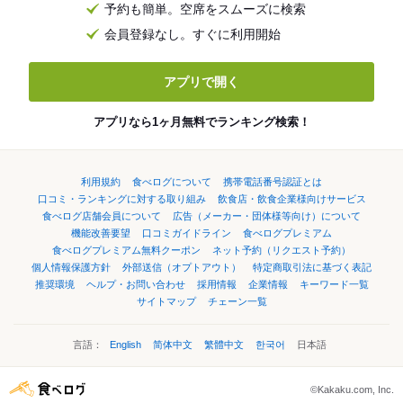
予約も簡単。空席をスムーズに検索
会員登録なし。すぐに利用開始
アプリで開く
アプリなら1ヶ月無料でランキング検索！
利用規約
食べログについて
携帯電話番号認証とは
口コミ・ランキングに対する取り組み
飲食店・飲食企業様向けサービス
食べログ店舗会員について
広告（メーカー・団体様等向け）について
機能改善要望
口コミガイドライン
食べログプレミアム
食べログプレミアム無料クーポン
ネット予約（リクエスト予約）
個人情報保護方針
外部送信（オプトアウト）
特定商取引法に基づく表記
推奨環境
ヘルプ・お問い合わせ
採用情報
企業情報
キーワード一覧
サイトマップ
チェーン一覧
言語：
English
简体中文
繁體中文
한국어
日本語
©Kakaku.com, Inc.