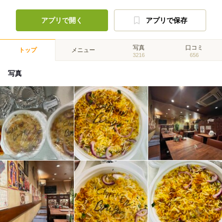
アプリで開く
アプリで保存
写真
口コミ
トップ
メニュー
3216
656
写真