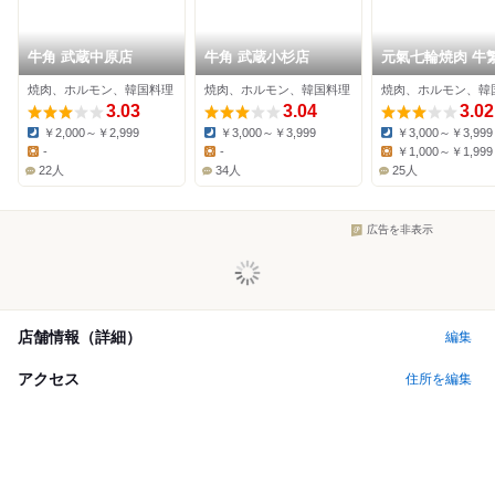
牛角 武蔵中原店
牛角 武蔵小杉店
元氣七輪焼肉 牛繁
蔵新城店
焼肉、ホルモン、韓国料理
焼肉、ホルモン、韓国料理
焼肉、ホルモン、韓
3.03
3.04
3.02
￥2,000～￥2,999
￥3,000～￥3,999
￥3,000～￥3,999
Dinner:
Dinner:
Dinner:
-
-
￥1,000～￥1,999
Lunch:
Lunch:
Lunch:
22人
34人
25人
広告を非表示
店舗情報（詳細）
編集
アクセス
住所を編集