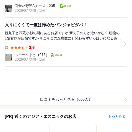
Lunch:
面食い野郎Aチーズ
（235）
2026/07 訪問
1回
入りにくくて一度は諦めたパンジャビダバ！
新丸子と武蔵小杉の間にあるお店ですが 新丸子の方が近いかな？ 建物の
1階右側が店舗ですが そこそこの座席数にも関わらずいっぱいになる為
建物左側の立飲み&カフェエリアに案内...
3.6
Lunch:
スモールまさ
（976）
2026/07 訪問
1回
口コミをもっと見る（656人）
[PR] 近くのアジア・エスニックのお店
もっと見る