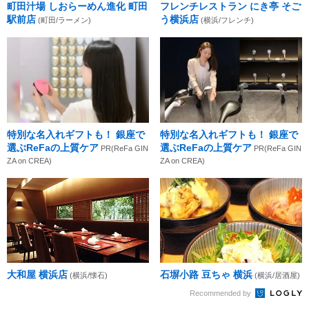
町田汁場 しおらーめん進化 町田
フレンチレストラン にき亭 そご
駅前店
う横浜店
(町田/ラーメン)
(横浜/フレンチ)
特別な名入れギフトも！ 銀座で
特別な名入れギフトも！ 銀座で
選ぶReFaの上質ケア
選ぶReFaの上質ケア
PR(ReFa GIN
PR(ReFa GIN
ZA on CREA)
ZA on CREA)
大和屋 横浜店
石塀小路 豆ちゃ 横浜
(横浜/懐石)
(横浜/居酒屋)
Recommended by