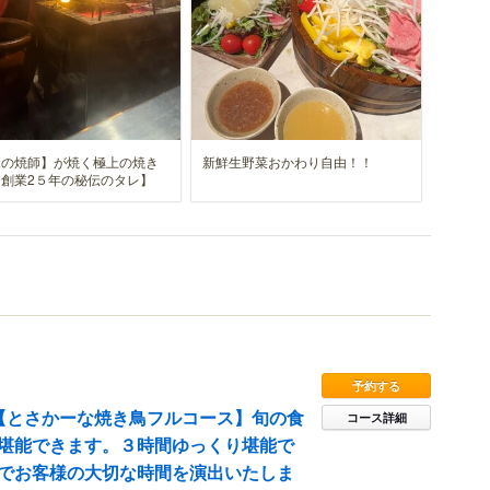
練の焼師】が焼く極上の焼き
新鮮生野菜おかわり自由！！
創業2５年の秘伝のタレ】
予約する
【とさかーな焼き鳥フルコース】旬の食
コース詳細
堪能できます。３時間ゆっくり堪能で
でお客様の大切な時間を演出いたしま