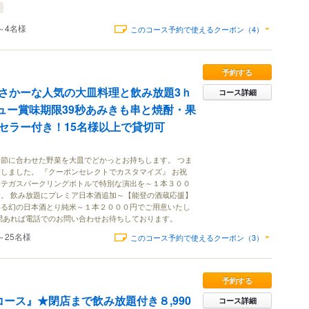
～4名様
このコース予約で使えるクーポン（4）
予約する
さかーな人気の大皿料理と飲み放題3ｈ
コース詳細
メニュー賞味期限39秒あみきも串と焼酎・果
セラー付き！15名様以上で貸切可
節に合わせた野菜を大皿でどかっとお持ちします。 つま
しました。 『クーポンセレクトでカスタマイズ』 お祝
ッテガスパークリングボトルで特別な演出を～１本３００
。 飲み放題にプレミア日本酒追加～【能登の酒蔵応援】
いる幻の日本酒とり純米～１本２０００円でご用意いたし
問あれば電話でのお問い合わせお待ちしております。
～25名様
このコース予約で使えるクーポン（3）
予約する
ース』★閉店まで飲み放題付き８,990
コース詳細