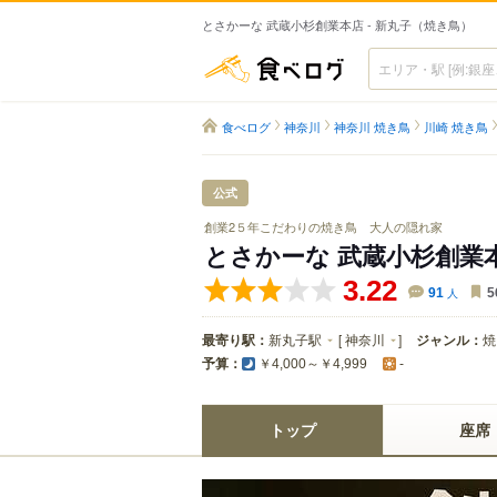
とさかーな 武蔵小杉創業本店 - 新丸子（焼き鳥）
食べログ
食べログ
神奈川
神奈川 焼き鳥
川崎 焼き鳥
公式
創業2５年こだわりの焼き鳥 大人の隠れ家
とさかーな 武蔵小杉創業
3.22
91
人
5
最寄り駅：
新丸子駅
[
神奈川
]
ジャンル：
焼
予算：
￥4,000～￥4,999
-
トップ
座席