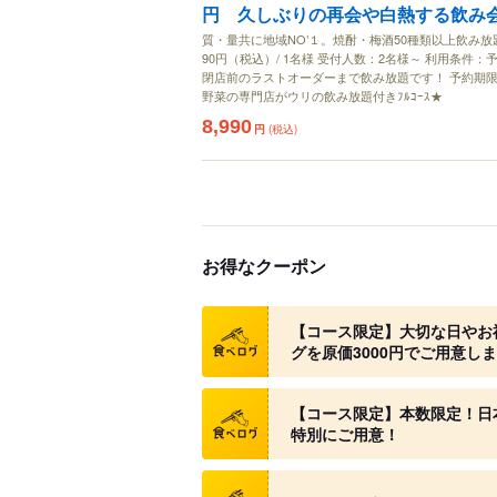
円 久しぶりの再会や白熱する飲み
質・量共に地域NO’１。焼酎・梅酒50種類以上飲み放
90円（税込）/ 1名様 受付人数：2名様～ 利用条
閉店前のラストオーダーまで飲み放題です！ 予約期限：
野菜の専門店がウリの飲み放題付きﾌﾙｺｰｽ★
8,990
円
(税込)
お得なクーポン
クーポン
【コース限定】大切な日やお
グを原価3000円でご用意し
クーポン
【コース限定】本数限定！日本
特別にご用意！
クーポン