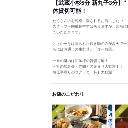
【武蔵小杉5分 新丸子3分】"
体貸切可能！
たくさんのお客様に愛されるお店にしたい！
スタッフ一同成長中ではありますが、皆様に
ていただきます。
とさかーなは限られた焼き師のみが炭火で一
らにはお通しの生野菜が『食べ放題』
一番の魅力は団体様の貸切可能！
会社の飲み会・仲間との集まり大歓迎！！
お仕事帰りのサクッと一杯も大歓迎！
お店のこだわり
料理
料理