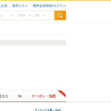
たお店
保存リスト
無料会員登録/ログイン
口コミ
クーポン・地図
91
ディナーで人数 × 50pt