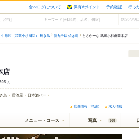
食べログについて
保有Vポイント
予約確認
行っ
中原区（武蔵小杉周辺） 焼き鳥
新丸子駅 焼き鳥
とさかーな 武蔵小杉創業本店
本店
605
人
き鳥
居酒屋
日本酒バー
店舗情報（詳細）
求人情報
メニュー・コース
写真
368