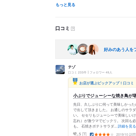
もっと見る
口コミ
？
好みのあう人を
テゾ
口コミ 233件
フォロワー 49人
お店が選ぶピックアップ！口コミ
小ぶりでジューシーな焼き鳥が
先日、久しぶりに伺って美味しかったの
で出して頂きました。 お通しのサラ
い。 セセリもジューシーで美味しい
忘れ）が激ウマでビックリ。 次回も
も。 石焼きポテトサラダ...
詳細を見る
2019/10 訪問
？
5