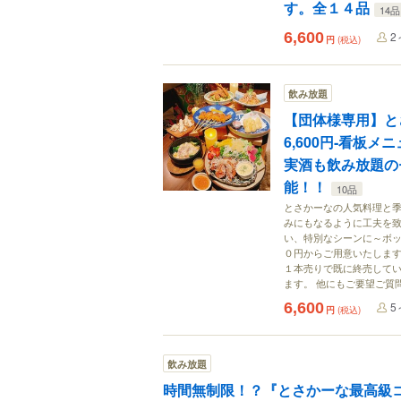
す。全１４品
14品
6,600
2
円
(税込)
飲み放題
【団体様専用】と
6,600円‐看板
実酒も飲み放題の
能！！
10品
とさかーなの人気料理と季
みにもなるように工夫を致
い、特別なシーンに～ボ
０円からご用意いたします
１本売りで既に終売して
ます。 他にもご要望ご質
6,600
5
円
(税込)
飲み放題
時間無制限！？『とさかーな最高級コ