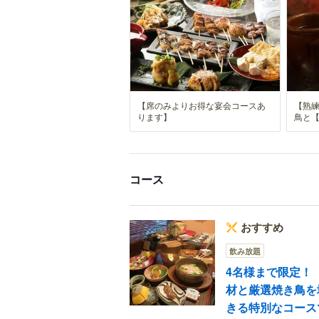
【席のみよりお得な宴会コースあ
【熟
ります】
鳥と【
コース
おすすめ
飲み放題
4名様まで限定！
材と厳選焼き鳥を
きる特別なコース