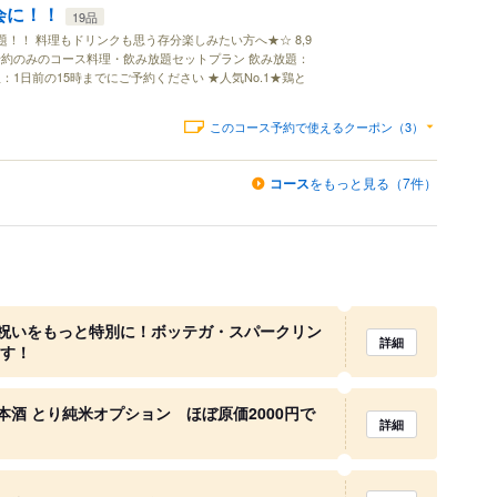
会に！！
19品
題！！ 料理もドリンクも思う存分楽しみたい方へ★☆ 8,9
件：予約のみのコース料理・飲み放題セットプラン 飲み放題：
1日前の15時までにご予約ください ★人気No.1★鶏と
このコース予約で使えるクーポン（3）
コース
をもっと見る（7件）
祝いをもっと特別に！ボッテガ・スパークリン
詳細
ます！
酒 とり純米オプション ほぼ原価2000円で
詳細