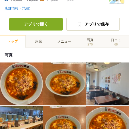
店舗情報（詳細）
アプリで開く
アプリで保存
写真
口コミ
トップ
座席
メニュー
270
69
写真