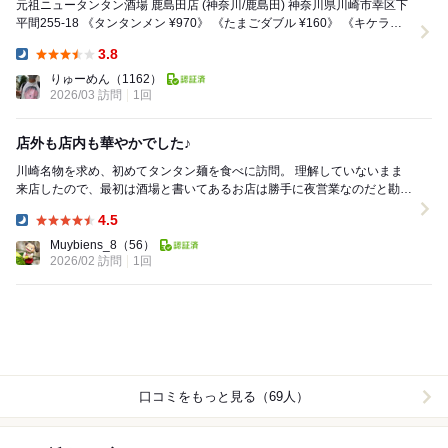
元祖ニュータンタン酒場 鹿島田店 (神奈川/鹿島田) 神奈川県川崎市幸区下
平間255-18 《タンタンメン ¥970》 《たまごダブル ¥160》 《キケラゲ
¥19...
3.8
Dinner:
りゅーめん
（1162）
2026/03 訪問
1回
店外も店内も華やかでした♪
川崎名物を求め、初めてタンタン麺を食べに訪問。 理解していないまま
来店したので、最初は酒場と書いてあるお店は勝手に夜営業なのだと勘違
い！ 後から、お昼も営業していたのだと知った...
4.5
Dinner:
Muybiens_8
（56）
2026/02 訪問
1回
口コミをもっと見る（69人）