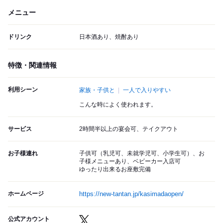
メニュー
ドリンク
日本酒あり、焼酎あり
特徴・関連情報
利用シーン
家族・子供と
一人で入りやすい
こんな時によく使われます。
サービス
2時間半以上の宴会可、テイクアウト
お子様連れ
子供可（乳児可、未就学児可、小学生可）、お
子様メニューあり、ベビーカー入店可
ゆったり出来るお座敷完備
ホームページ
https://new-tantan.jp/kasimadaopen/
公式アカウント