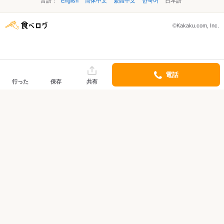
言語：
English
简体中文
繁體中文
한국어
日本語
©Kakaku.com, Inc.
電話
行った
保存
共有