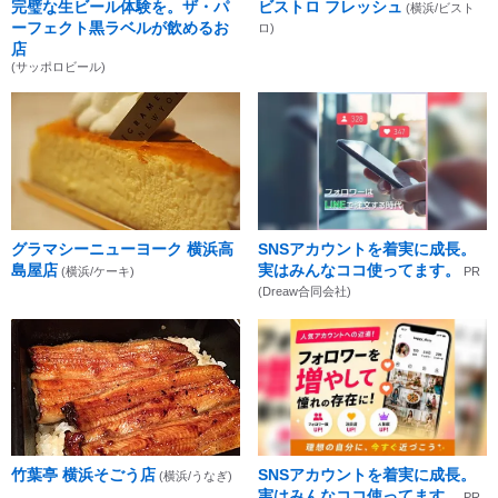
完璧な生ビール体験を。ザ・パ
ビストロ フレッシュ
(横浜/ビスト
ーフェクト黒ラベルが飲めるお
ロ)
店
(サッポロビール)
グラマシーニューヨーク 横浜高
SNSアカウントを着実に成長。
島屋店
実はみんなココ使ってます。
(横浜/ケーキ)
PR
(Dreaw合同会社)
竹葉亭 横浜そごう店
SNSアカウントを着実に成長。
(横浜/うなぎ)
実はみんなココ使ってます。
PR