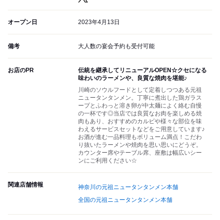
オープン日
2023年4月13日
備考
大人数の宴会予約も受付可能
お店のPR
伝統を継承してリニューアルOPEN☆クセになる
味わいのラーメンや、良質な焼肉を堪能♪
川崎のソウルフードとして定着しつつある元祖
ニュータンタンメン。丁寧に煮出した鶏ガラス
ープとふわっと溶き卵が中太麺によく絡む自慢
の一杯です◎当店では良質なお肉を楽しめる焼
肉もあり、おすすめのカルビや様々な部位を味
わえるサービスセットなどをご用意しています♪
お酒が進む一品料理もボリューム満点！こだわ
り抜いたラーメンや焼肉を思い思いにどうぞ。
カウンター席やテーブル席、座敷は幅広いシー
ンにご利用ください☆
関連店舗情報
神奈川の元祖ニュータンタンメン本舗
全国の元祖ニュータンタンメン本舗