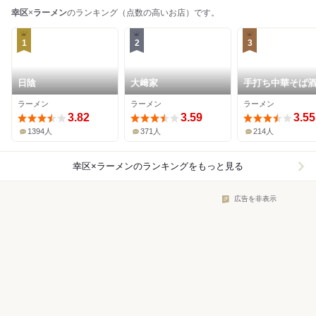
幸区
×
ラーメン
のランキング（点数の高いお店）です。
1
2
3
日陰
大﨑家
手打ち中華そば
河原町店
ラーメン
ラーメン
ラーメン
3.82
3.59
3.55
1394人
371人
214人
幸区×ラーメン
のランキングをもっと見る
広告を非表示