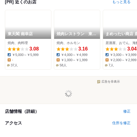
[PR] 近くのお店
もっと見る
東天閣 南幸店
焼肉レストラン 東天
まめったい商店 
閣 南加瀬店
田店
焼肉、肉料理
焼肉、ホルモン
居酒屋、おでん、海
3.08
3.16
3.04
￥5,000～￥5,999
￥4,000～￥4,999
￥3,000～￥3,999
Dinner:
Dinner:
Dinner:
-
￥1,000～￥1,999
￥2,000～￥2,999
Lunch:
Lunch:
Lunch:
37人
58人
7人
広告を非表示
店舗情報（詳細）
修正
アクセス
住所を修正