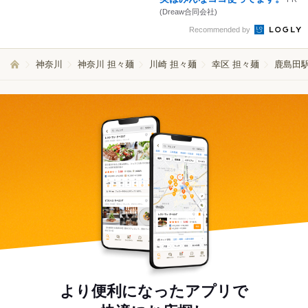
(Dreaw合同会社)
Recommended by
神奈川
神奈川 担々麺
川崎 担々麺
幸区 担々麺
鹿島田駅
より便利になったアプリで