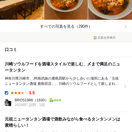
すべての写真を見る（290件）
広告を非表示
口コミ
川崎ソウルフードを酒場スタイルで楽しむ、〆まで満足のニュ
ータンタン
神奈川県川崎市、JR南武線の鹿島田駅から少し歩いた場所にある「元祖
ニュータンタン酒場 鹿島田店」。川崎のソウルフードとして親しまれて
いるニュータンタンメン。 日曜日、19時頃...
3.5
Dinner:
BROS1988
（1830）
2026/07 訪問
1回
元祖ニュータンタン酒場で酒飲みながら食べるタンタンメンは
素晴らしい！