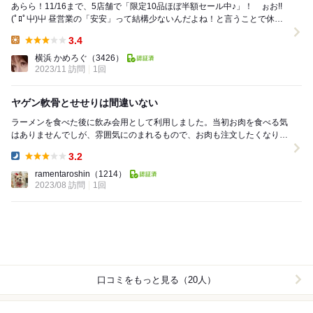
あらら！11/16まで、5店舗で「限定10品ほぼ半額セール中♪」！ ぉお!!
(ﾟﾛﾟ屮)屮 昼営業の「安安」って結構少ないんだよね！と言うことで休日
のみ昼もやってる「鹿島田店」へ...
3.4
Lunch:
横浜 かめろぐ
（3426）
2023/11 訪問
1回
ヤゲン軟骨とせせりは間違いない
ラーメンを食べた後に飲み会用として利用しました。当初お肉を食べる気
はありませんでしが、雰囲気にのまれるもので、お肉も注文したくなり笑
安安で個人的に外れないのがヤゲン軟骨とせ...
3.2
Dinner:
ramentaroshin
（1214）
2023/08 訪問
1回
口コミをもっと見る（20人）