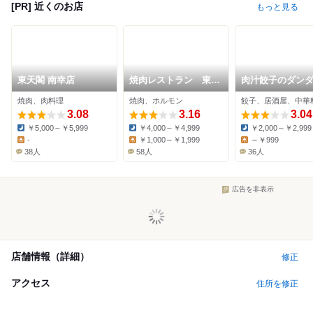
[PR] 近くのお店
もっと見る
東天閣 南幸店
焼肉レストラン 東天
肉汁餃子のダン
閣 南加瀬店
新川崎店
焼肉、肉料理
焼肉、ホルモン
餃子、居酒屋、中華
3.08
3.16
3.04
￥5,000～￥5,999
￥4,000～￥4,999
￥2,000～￥2,999
Dinner:
Dinner:
Dinner:
-
￥1,000～￥1,999
～￥999
Lunch:
Lunch:
Lunch:
38人
58人
36人
広告を非表示
店舗情報（詳細）
修正
アクセス
住所を修正