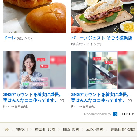
ドーレ
パニーノジュスト そごう横浜店
(横浜/パン)
(横浜/サンドイッチ)
SNSアカウントを着実に成長。
SNSアカウントを着実に成長。
実はみんなココ使ってます。
実はみんなココ使ってます。
PR
PR
(Dreaw合同会社)
(Dreaw合同会社)
Recommended by
神奈川
神奈川 焼肉
川崎 焼肉
幸区 焼肉
鹿島田駅 焼肉