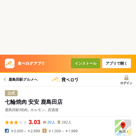
コースで使えるクーポン
戻る
クーポンを利用せず予約する
インストール
アプリで開く
鹿島田駅グルメへ
ログイン
公式
七輪焼肉 安安 鹿島田店
鹿島田駅/焼肉､ ホルモン､ 居酒屋
3.03
20
人
282
人
￥2,000～￥2,999
￥1,000～￥1,999