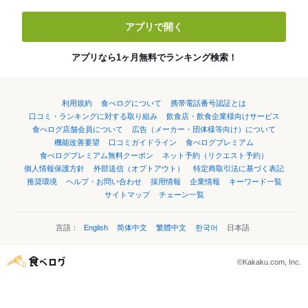
アプリで開く
アプリなら1ヶ月無料でランキング検索！
利用規約
食べログについて
携帯電話番号認証とは
口コミ・ランキングに対する取り組み
飲食店・飲食企業様向けサービス
食べログ店舗会員について
広告（メーカー・団体様等向け）について
機能改善要望
口コミガイドライン
食べログプレミアム
食べログプレミアム無料クーポン
ネット予約（リクエスト予約）
個人情報保護方針
外部送信（オプトアウト）
特定商取引法に基づく表記
推奨環境
ヘルプ・お問い合わせ
採用情報
企業情報
キーワード一覧
サイトマップ
チェーン一覧
言語：
English
简体中文
繁體中文
한국어
日本語
©Kakaku.com, Inc.