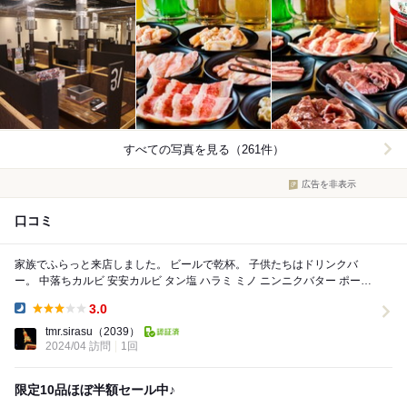
すべての写真を見る（261件）
広告を非表示
口コミ
家族でふらっと来店しました。 ビールで乾杯。 子供たちはドリンクバ
ー。 中落ちカルビ 安安カルビ タン塩 ハラミ ミノ ニンニクバター ポーク
ウインナー チ...
3.0
Dinner:
tmr.sirasu
（2039）
2024/04 訪問
1回
限定10品ほぼ半額セール中♪