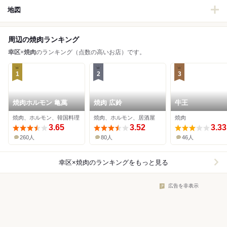
地図
周辺の焼肉ランキング
幸区
×
焼肉
のランキング（点数の高いお店）です。
1
2
3
焼肉ホルモン 亀萬
焼肉 広鈴
牛王
焼肉、ホルモン、韓国料理
焼肉、ホルモン、居酒屋
焼肉
3.65
3.52
3.33
260人
80人
46人
幸区×焼肉
のランキングをもっと見る
広告を非表示